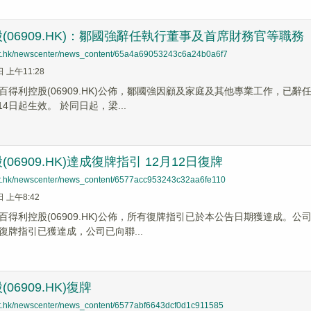
(06909.HK)：鄒國強辭任執行董事及首席財務官等職務
net.hk/newscenter/news_content/65a4a69053243c6a24b0a6f7
日 上午11:28
百得利控股(06909.HK)公佈，鄒國強因顧及家庭及其他專業工作，已
14日起生效。 於同日起，梁...
06909.HK)達成復牌指引 12月12日復牌
net.hk/newscenter/news_content/6577acc953243c32aa6fe110
日 上午8:42
百得利控股(06909.HK)公佈，所有復牌指引已於本公告日期獲達成。公
復牌指引已獲達成，公司已向聯...
06909.HK)復牌
net.hk/newscenter/news_content/6577abf6643dcf0d1c911585