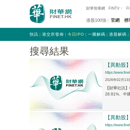
財華智庫網
FINTV
F
港股100強
官網
榜
快訊
港交所發佈
今日IPO
一圖解碼
港股解碼
搜尋結果
【異動股】港
https://www.fi
2026年02月13
【財華社訊】0
28.81%、中國
【異動股】港
https://www.fi