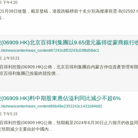
日 下午4:20
月08日收盤，截至發稿，港股跌幅榜前十名分別為撥康視雲-B(02592.HK)跌幅1
..
(06909.HK)北京百得利集團以9.65億元贏得從蒙商銀
net.hk/newscenter/news_content/67243c8f53243c03f8d58dc1
日 上午10:21
百得利控股(06909.HK)公佈，北京百得利集團自內蒙古仲信資產管理有
京百得利集團已按最終競投價...
(06909.HK)料中期股東應佔溢利同比減少不超6%
net.hk/newscenter/news_content/66b48e2353243c1431b94b82
日 下午5:15
得利控股(06909.HK)公佈，預期截至2024年6月30日止六個月的
預期減少主要由於中國內...