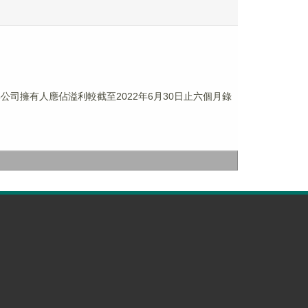
錄得公司擁有人應佔溢利較截至2022年6月30日止六個月錄