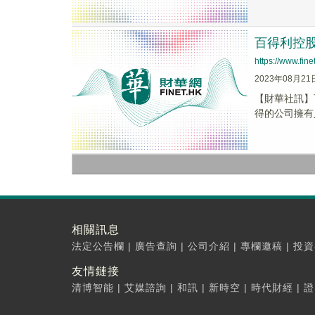
百得利控股
https://www.fi
2023年08月21
【財華社訊】百
得的公司擁有人
相關訊息
法定公告欄
|
廣告查詢
|
公司介紹
|
專欄邀稿
|
投資
友情鏈接
清博智能
|
艾媒諮詢
|
和訊
|
新時空
|
時代財經
|
證