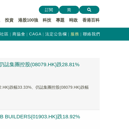
訂閱
简
遞
投資
港股100強
科技
專題
時政
香港百科
社區
商協會
CAGA
法定公告欄
服務
聯絡我們
集團控股(08079.HK)跌28.81%
)跌幅33.33%、仍誌集團控股(08079.HK)跌幅
ILDERS(01903.HK)跌18.92%