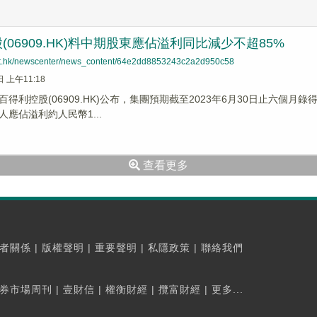
(06909.HK)料中期股東應佔溢利同比減少不超85%
net.hk/newscenter/news_content/64e2dd8853243c2a2d950c58
日 上午11:18
得利控股(06909.HK)公布，集團預期截至2023年6月30日止六個月
應佔溢利約人民幣1...
查看更多
者關係
|
版權聲明
|
重要聲明
|
私隱政策
|
聯絡我們
券市場周刊
|
壹財信
|
權衡財經
|
攬富財經
|
更多...