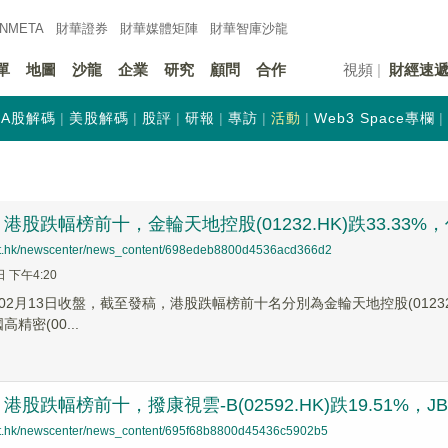
INMETA
財華證券
財華
媒體矩陣
財華
智庫沙龍
單
地圖
沙龍
企業
研究
顧問
合作
視頻
財經速
A股解碼
美股解碼
股評
研報
專訪
活動
Web3 Space專欄
股跌幅榜前十，金輪天地控股(01232.HK)跌33.33%，仍誌
net.hk/newscenter/news_content/698edeb8800d4536acd366d2
日 下午4:20
2月13日收盤，截至發稿，港股跌幅榜前十名分別為金輪天地控股(01232.HK
高精密(00...
股跌幅榜前十，撥康視雲-B(02592.HK)跌19.51%，JBB BU
net.hk/newscenter/news_content/695f68b8800d45436c5902b5