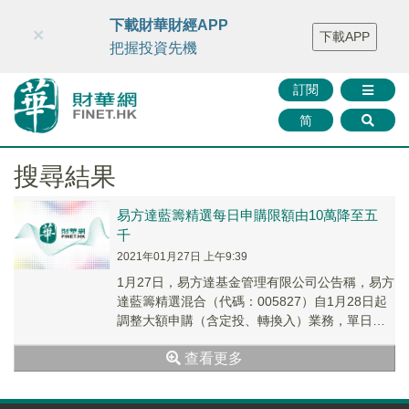
財華智庫網
FINTV
FINMETA
財華證券
媒體矩陣
下載財華財經APP
×
下載APP
智庫沙龍
聯絡我們
把握投資先機
訂閱
简
搜尋結果
易方達藍籌精選每日申購限額由10萬降至五
千
2021年01月27日 上午9:39
1月27日，易方達基金管理有限公司公告稱，易方
達藍籌精選混合（代碼：005827）自1月28日起
調整大額申購（含定投、轉換入）業務，單日單
賬戶累計申購由不應超過10萬調整為不應超過
查看更多
5000元。