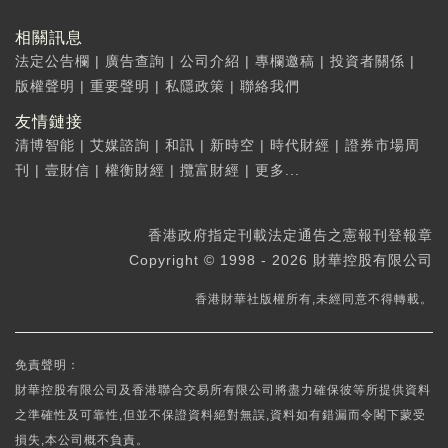
相關訊息
法定公告欄
|
廣告查詢
|
公司介紹
|
專欄邀稿
|
投資者關係
|
版權聲明
|
重要聲明
|
私隱政策
|
聯絡我們
友情鏈接
清博智能
|
艾媒諮詢
|
和訊
|
新時空
|
時代財經
|
證券市場周
刊
|
壹財信
|
權衡財經
|
攬富財經
|
更多...
香港政府指定刊載法定通告之憲報刊登報章
Copyright © 1998 - 2026 財華控股有限公司
香港財華社版權所有,未經同意不得轉載。
免責聲明：
財華控股有限公司及香港聯合交易所有限公司將盡力確保彼等所提供資料
之準確性及可靠性,但並不保證資料絕對無誤,資料如有錯漏而令閣下蒙受
損失,本公司概不負責。