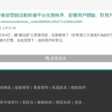
寶春節營銷活動幹擾平台生態秩序、影響用戶體驗、對用
net.hk/newscenter/news_content/6982bc305a7712cb9dc31b65
日 上午11:16
2月4日，據"微信派"公眾號消息，近期發佈了《針對第三方違規行為的
進行打擊。在此背景下，收到用戶針對元...
查看更多
者關係
|
版權聲明
|
重要聲明
|
私隱政策
|
聯絡我們
券市場周刊
|
壹財信
|
權衡財經
|
攬富財經
|
更多...