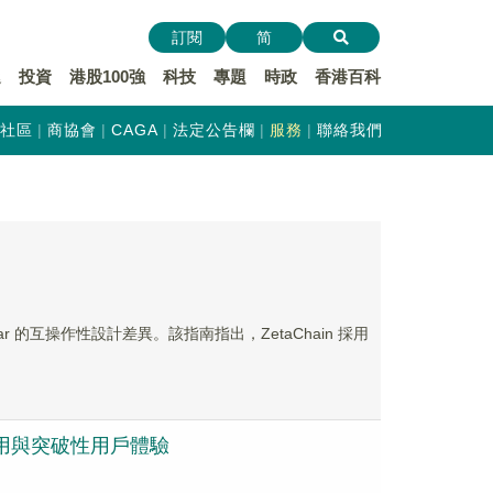
訂閱
简
遞
投資
港股100強
科技
專題
時政
香港百科
社區
商協會
CAGA
法定公告欄
服務
聯絡我們
xelar 的互操作性設計差異。該指南指出，ZetaChain 採用
融採用與突破性用戶體驗