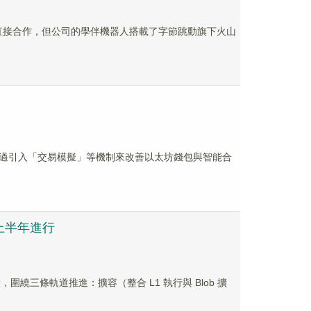
動未有直接合作，但公司的學伴機器人搭載了字節跳動旗下火山
uterin 建議通過引入「交易模擬」等機制來改善以太坊錢包與智能合
標上半年進行
，圍繞三條軌道推進：擴容（整合 L1 執行與 Blob 擴