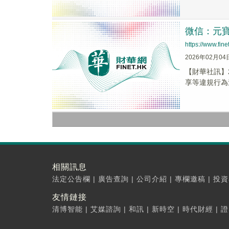
微信：元
https://www.fi
2026年02月04
【財華社訊】
享等違規行為
相關訊息
法定公告欄
|
廣告查詢
|
公司介紹
|
專欄邀稿
|
投資
友情鏈接
清博智能
|
艾媒諮詢
|
和訊
|
新時空
|
時代財經
|
證