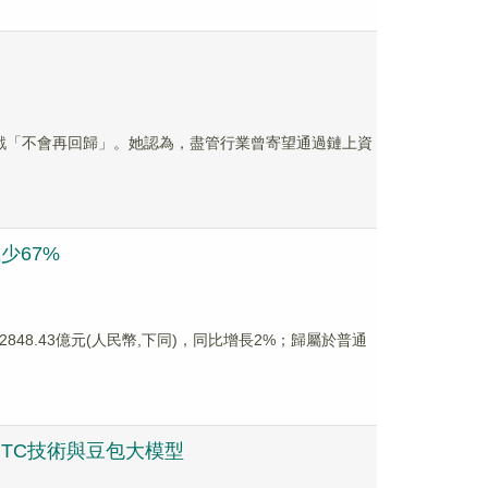
 表示，區塊鏈遊戲「不會再回歸」。她認為，盡管行業曾寄望通過鏈上資
减少67%
2848.43億元(人民幣,下同)，同比增長2%；歸屬於普通
C技術與豆包大模型​