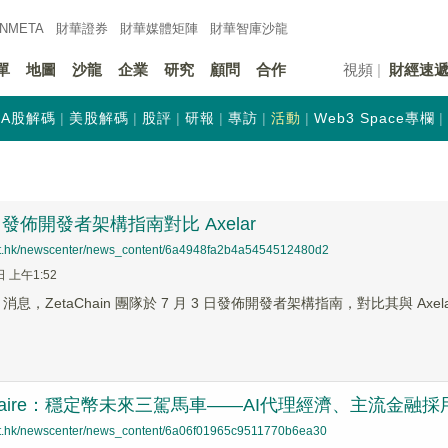
INMETA
財華證券
財華
媒體矩陣
財華
智庫沙龍
單
地圖
沙龍
企業
研究
顧問
合作
視頻
財經速
A股解碼
美股解碼
股評
研報
專訪
活動
Web3 Space專欄
in 發佈開發者架構指南對比 Axelar
net.hk/newscenter/news_content/6a4948fa2b4a5454512480d2
日 上午1:52
ews 消息，ZetaChain 團隊於 7 月 3 日發佈開發者架構指南，對比其與 A
y Allaire：穩定幣未來三駕馬車——AI代理經濟、主流金
net.hk/newscenter/news_content/6a06f01965c9511770b6ea30