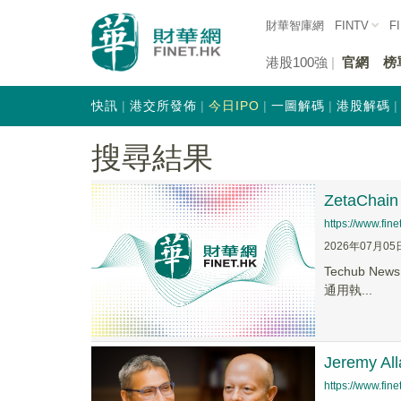
財華智庫網
FINTV
F
港股100強
官網
榜
快訊
港交所發佈
今日IPO
一圖解碼
港股解碼
搜尋結果
ZetaCha
https://www.fi
2026年07月05
Techub N
通用執...
Jerem
https://www.fi