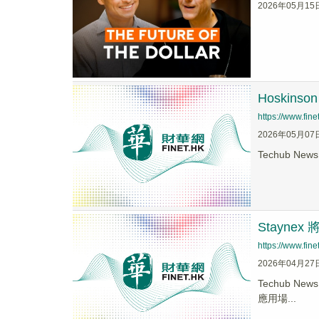
2026年05月15
Hoskin
https://www.fi
2026年05月07
Techub New
Staynex
https://www.fi
2026年04月27
Techub N
應用場...