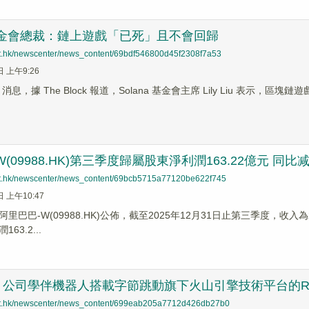
a 基金會總裁：鏈上遊戲「已死」且不會回歸
net.hk/newscenter/news_content/69bdf546800d45f2308f7a53
日 上午9:26
ews 消息，據 The Block 報道，Solana 基金會主席 Lily Liu
(09988.HK)第三季度歸屬股東淨利潤163.22億元 同比
net.hk/newscenter/news_content/69bcb5715a77120be622f745
日 上午10:47
里巴巴-W(09988.HK)公佈，截至2025年12月31日止第三季度，收入為
63.2...
公司學伴機器人搭載字節跳動旗下火山引擎技術平台的RT
net.hk/newscenter/news_content/699eab205a7712d426db27b0