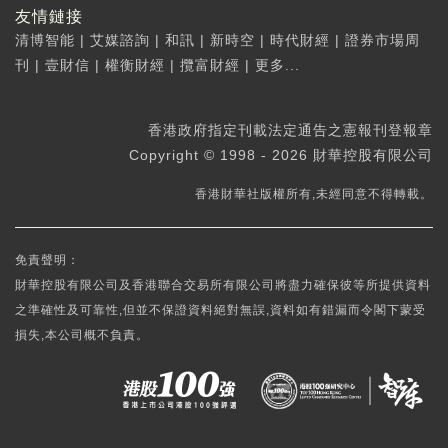
友情鏈接
清博智能
|
艾媒諮詢
|
和訊
|
新時空
|
時代財經
|
證券市場周
刊
|
壹財信
|
權衡財經
|
攬富財經
|
更多...
香港政府指定刊載法定通告之憲報刊登報章
Copyright © 1998 - 2026 財華控股有限公司
香港財華社版權所有,未經同意不得轉載。
免責聲明：
財華控股有限公司及香港聯合交易所有限公司將盡力確保彼等所提供資料
之準確性及可靠性,但並不保證資料絕對無誤,資料如有錯漏而令閣下蒙受
損失,本公司概不負責。