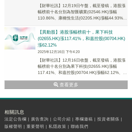
【財華社訊】12月19日午盤，截至發稿，港股漲
幅榜前十名分別為智匯礦業(02546.HK)漲幅
110.86%、康橋悅生活(02205.HK)漲幅44.93%、
和嘉控股(00704...
【異動股】港股漲幅榜前十，果下科技
(02655.HK)漲117.41%，和嘉控股(00704.HK)
漲62.12%
2025年12月16日 下午4:20
【財華社訊】12月16日收盤，截至發稿，港股漲
幅榜前十名分別為果下科技(02655.HK)漲幅
117.41%、和嘉控股(00704.HK)漲幅62.12%、日
光控股(08451....
查看更多
相關訊息
法定公告欄
|
廣告查詢
|
公司介紹
|
專欄邀稿
|
投資者關係
|
版權聲明
|
重要聲明
|
私隱政策
|
聯絡我們