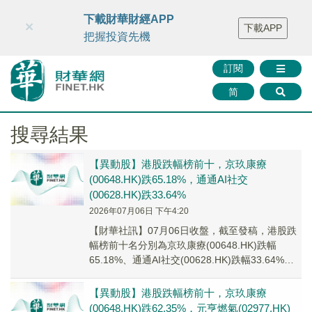
財華智庫網
FINTV
FINMETA
財華證券
媒體矩陣
下載財華財經APP
×
下載APP
智庫沙龍
聯絡我們
把握投資先機
訂閱
简
搜尋結果
【異動股】港股跌幅榜前十，京玖康療
(00648.HK)跌65.18%，通通AI社交
(00628.HK)跌33.64%
2026年07月06日 下午4:20
【財華社訊】07月06日收盤，截至發稿，港股跌
幅榜前十名分別為京玖康療(00648.HK)跌幅
65.18%、通通AI社交(00628.HK)跌幅33.64%、
樂享集團(06988...
【異動股】港股跌幅榜前十，京玖康療
(00648.HK)跌62.35%，元亨燃氣(02977.HK)