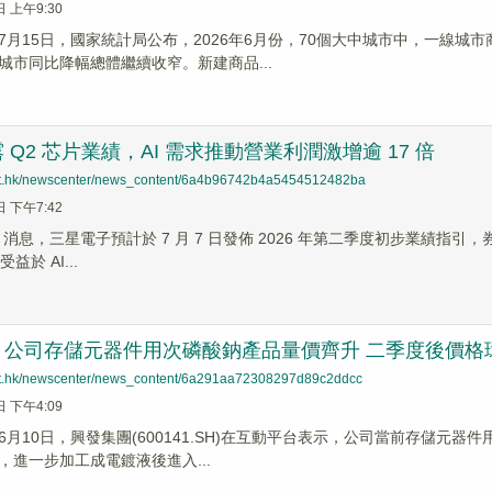
日 上午9:30
7月15日，國家統計局公布，2026年6月份，70個大中城市中，一線
城市同比降幅總體繼續收窄。新建商品...
 Q2 芯片業績，AI 需求推動營業利潤激增逾 17 倍
net.hk/newscenter/news_content/6a4b96742b4a5454512482ba
日 下午7:42
News 消息，三星電子預計於 7 月 7 日發佈 2026 年第二季度初步業績
益於 AI...
公司存儲元器件用次磷酸鈉產品量價齊升 二季度後價格環比
net.hk/newscenter/news_content/6a291aa72308297d89c2ddcc
日 下午4:09
6月10日，興發集團(600141.SH)在互動平台表示，公司當前存儲元
，進一步加工成電鍍液後進入...