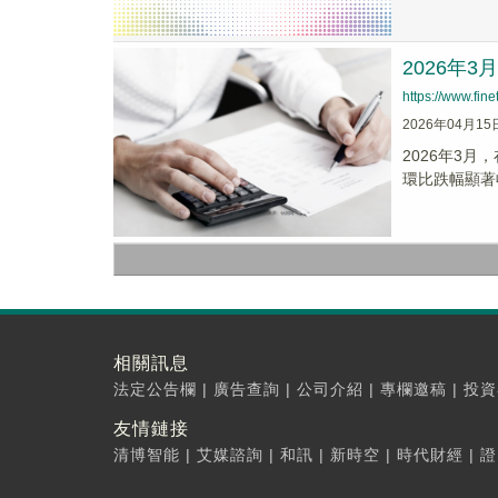
2026年
https://www.fi
2026年04月15
2026年3
環比跌幅顯著
相關訊息
法定公告欄
|
廣告查詢
|
公司介紹
|
專欄邀稿
|
投資
友情鏈接
清博智能
|
艾媒諮詢
|
和訊
|
新時空
|
時代財經
|
證