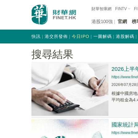
財華智庫網
FINTV
F
港股100強
官網
榜
快訊
港交所發佈
今日IPO
一圖解碼
港股解碼
搜尋結果
2026上
https://www.fi
2026年07月28
根據中國房地
平均租金為4.4
國家統計局
https://www.fi