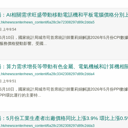
：AI相關需求旺盛帶動移動電話機和平板電腦價格分別上漲1
net.hk/newscenter/news_content/6a28c3e72308297d89c2dda5
日 上午9:54
月10日，國家統計局城市司首席統計師董莉娟解讀2026年5月份CPI數據
服務價格變動影響。受國...
局：算力需求增長等帶動有色金屬、電氣機械和計算機相
net.hk/newscenter/news_content/6a28c3342308297d89c2dda4
日 上午9:51
月10日，國家統計局城市司首席統計師董莉娟解讀2026年5月份PPI數據
PI環比運行的主要特...
：5月份工業生產者出廠價格同比上漲3.9% 環比上漲0.5
net.hk/newscenter/news_content/6a28c2362308297d89c2dda3