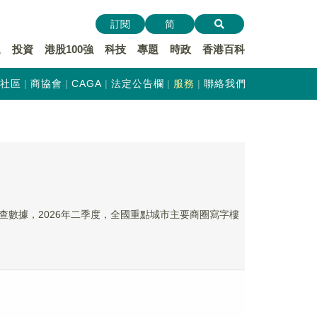
訂閱
简
遞
投資
港股100強
科技
專題
時政
香港百科
社區
商協會
CAGA
法定公告欄
服務
聯絡我們
數據，2026年二季度，全國重點城市主要商圈寫字樓