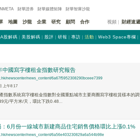
INMETA
財華證券
財華
媒體矩陣
財華
智庫沙龍
單
地圖
沙龍
企業
研究
顧問
合作
視頻
財經速
A股解碼
美股解碼
股評
研報
專訪
活動
Web3 Space專欄
半年中國寫字樓租金指數研究報告
net.hk/newscenter/news_content/6a67f5952308290bceee7399
日 上午8:17
產指數系統寫字樓租金指數對全國重點城市主要商圈寫字樓租賃樣本的調查
9元/平方米/天，環比下跌0.48...
：6月份一線城市新建商品住宅銷售價格環比上漲0.1%
net.hk/newscenter/news_content/6a56e403230829a6a544b98e