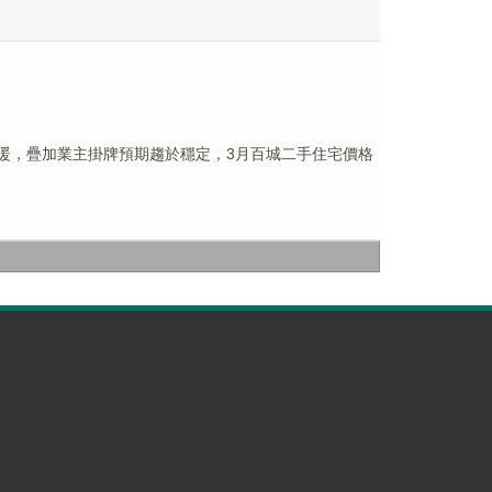
回暖，疊加業主掛牌預期趨於穩定，3月百城二手住宅價格