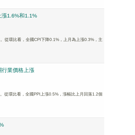
.6%和1.1%
。從環比看，全國CPI下降0.1%，上月為上漲0.3%，主
關行業價格上漲
。從環比看，全國PPI上漲0.5%，漲幅比上月回落1.2個
%