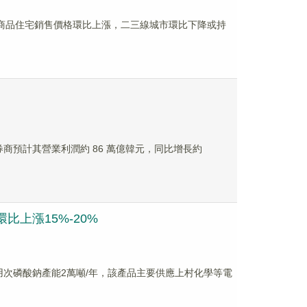
城市商品住宅銷售價格環比上漲，二三線城市環比下降或持
指引，券商預計其營業利潤約 86 萬億韓元，同比增長約
上漲15%-20%
器件用次磷酸鈉產能2萬噸/年，該產品主要供應上村化學等電