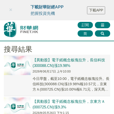
財華智庫網
FINTV
FINMETA
財華證券
媒體矩陣
下載財華財經APP
×
下載APP
智庫沙龍
聯絡我們
把握投資先機
訂閱
简
搜尋結果
【異動股】電子紙概念板塊拉升，長信科技
(300088.CN)漲19.98%
2026年06月17日 上午10:00
今日早盤，截至10:00，電子紙概念板塊拉升。長
信科技(300088.CN)漲19.98%報10.57元，京東
方Ａ(000725.CN)漲10.00%報6.71元，深天馬Ａ
(00...
【異動股】電子紙概念板塊拉升，京東方Ａ
(000725.CN)漲9.3%
2026年05月26日 下午1:15