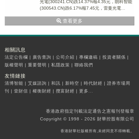
光電(300241.CN)跌14.37%報4.35元，朗科智能
(300543.CN)跌6.17%報7.45元，雷曼光電
(30016...
查看更多
相關訊息
法定公告欄
|
廣告查詢
|
公司介紹
|
專欄邀稿
|
投資者關係
|
版權聲明
|
重要聲明
|
私隱政策
|
聯絡我們
友情鏈接
清博智能
|
艾媒諮詢
|
和訊
|
新時空
|
時代財經
|
證券市場周
刊
|
壹財信
|
權衡財經
|
攬富財經
|
更多...
香港政府指定刊載法定通告之憲報刊登報章
Copyright © 1998 - 2026 財華控股有限公司
香港財華社版權所有,未經同意不得轉載。