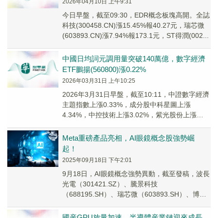
2026年04月10日 上午9:31
今日早盤，截至09:30，EDR概念板塊高開。全誌
科技(300458.CN)漲15.45%報40.27元，瑞芯微
(603893.CN)漲7.94%報173.1元，ST得潤(002...
中國日均詞元調用量突破140萬億，數字經濟
ETF鵬揚(560800)漲0.22%
2026年03月31日 上午10:25
2026年3月31日早盤，截至10:11，中證數字經濟
主題指數上漲0.33%，成分股中科星圖上漲
4.34%，中控技術上漲3.02%，紫光股份上漲
2.46%，瑞芯微上漲2.02%，...
Meta重磅產品亮相，AI眼鏡概念股強勢崛
起！
2025年09月18日 下午2:01
9月18日，AI眼鏡概念強勢異動，截至發稿，波長
光電（301421.SZ）、騰景科技
（688195.SH）、瑞芯微（603893.SH）、博傑
股份（002975.SZ）、全誌科技...
國産GPU放量加速，半導體産業鏈迎來成長