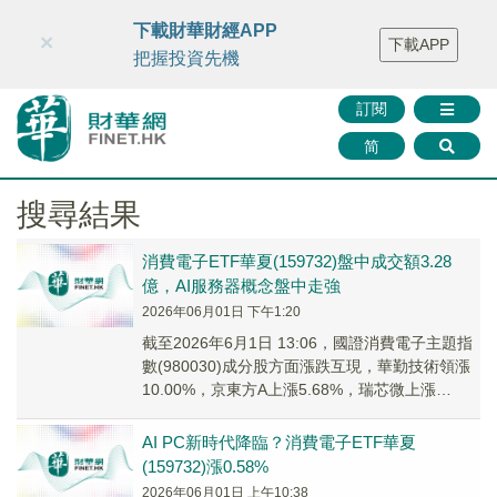
財華智庫網
FINTV
FINMETA
財華證券
媒體矩陣
下載財華財經APP
×
下載APP
智庫沙龍
聯絡我們
把握投資先機
訂閱
简
搜尋結果
消費電子ETF華夏(159732)盤中成交額3.28
億，AI服務器概念盤中走強
2026年06月01日 下午1:20
截至2026年6月1日 13:06，國證消費電子主題指
數(980030)成分股方面漲跌互現，華勤技術領漲
10.00%，京東方A上漲5.68%，瑞芯微上漲
5.25%；東山精密領跌。
AI PC新時代降臨？消費電子ETF華夏
(159732)漲0.58%
2026年06月01日 上午10:38