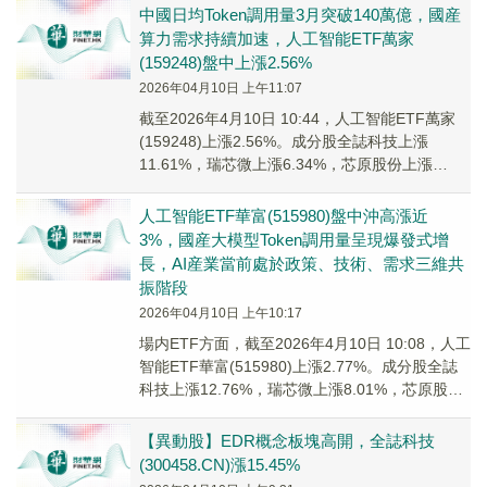
中國日均Token調用量3月突破140萬億，國産
算力需求持續加速，人工智能ETF萬家
(159248)盤中上漲2.56%
2026年04月10日 上午11:07
截至2026年4月10日 10:44，人工智能ETF萬家
(159248)上漲2.56%。成分股全誌科技上漲
11.61%，瑞芯微上漲6.34%，芯原股份上漲
5.63%，浪潮信息，星宸科技等個股跟漲。
人工智能ETF華富(515980)盤中沖高漲近
3%，國産大模型Token調用量呈現爆發式增
長，AI産業當前處於政策、技術、需求三維共
振階段
2026年04月10日 上午10:17
場内ETF方面，截至2026年4月10日 10:08，人工
智能ETF華富(515980)上漲2.77%。成分股全誌
科技上漲12.76%，瑞芯微上漲8.01%，芯原股份
上漲7.44...
【異動股】EDR概念板塊高開，全誌科技
(300458.CN)漲15.45%