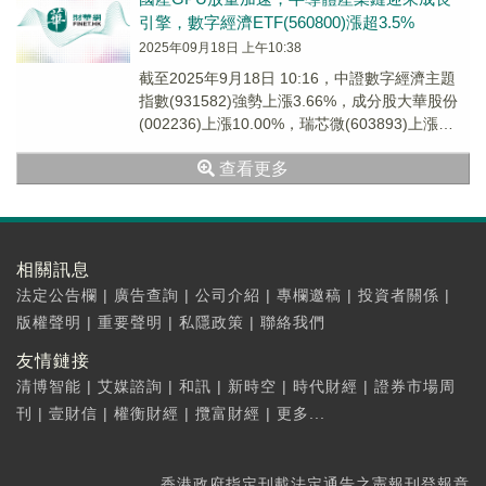
引擎，數字經濟ETF(560800)漲超3.5%
2025年09月18日 上午10:38
截至2025年9月18日 10:16，中證數字經濟主題
指數(931582)強勢上漲3.66%，成分股大華股份
(002236)上漲10.00%，瑞芯微(603893)上漲
10.00...
查看更多
相關訊息
法定公告欄
|
廣告查詢
|
公司介紹
|
專欄邀稿
|
投資者關係
|
版權聲明
|
重要聲明
|
私隱政策
|
聯絡我們
友情鏈接
清博智能
|
艾媒諮詢
|
和訊
|
新時空
|
時代財經
|
證券市場周
刊
|
壹財信
|
權衡財經
|
攬富財經
|
更多...
香港政府指定刊載法定通告之憲報刊登報章