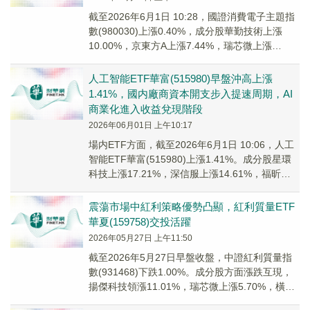
截至2026年6月1日 10:28，國證消費電子主題指
數(980030)上漲0.40%，成分股華勤技術上漲
10.00%，京東方A上漲7.44%，瑞芯微上漲
6.35%，傳音控股上漲...
人工智能ETF華富(515980)早盤沖高上漲
1.41%，國内廠商資本開支步入提速周期，AI
商業化進入收益兌現階段
2026年06月01日 上午10:17
場内ETF方面，截至2026年6月1日 10:06，人工
智能ETF華富(515980)上漲1.41%。成分股星環
科技上漲17.21%，深信服上漲14.61%，福昕軟
件，瑞芯微等個股跟漲。
震蕩市場中紅利策略優勢凸顯，紅利質量ETF
華夏(159758)交投活躍
2026年05月27日 上午11:50
截至2026年5月27日早盤收盤，中證紅利質量指
數(931468)下跌1.00%。成分股方面漲跌互現，
揚傑科技領漲11.01%，瑞芯微上漲5.70%，橫店
東磁上漲4.14%。