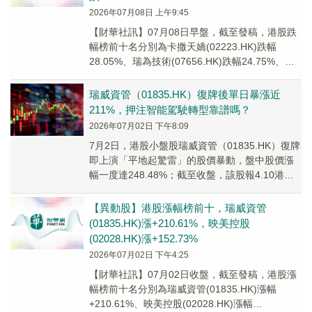
2026年07月08日 上午9:45
【財華社訊】07月08日早盤，截至發稿，港股跌
幅榜前十名分別為卡撒天嬌(02223.HK)跌幅
28.05%、瑞為技術(07656.HK)跌幅24.75%、量
化派(02685.HK...
瑞威資管（01835.HK）復牌後單日暴漲近
211%，押注智能駕駛轉型靠譜嗎？
2026年07月02日 下午8:09
7月2日，港股小盤股瑞威資管（01835.HK）復牌
即上演「平地起驚雷」的股價暴動，盤中股價漲
幅一度達248.48%；截至收盤，該股報4.10港
元，漲幅維持在210.61%，單日...
【異動股】港股漲幅榜前十，瑞威資管
(01835.HK)漲+210.61%，映美控股
(02028.HK)漲+152.73%
2026年07月02日 下午4:25
【財華社訊】07月02日收盤，截至發稿，港股漲
幅榜前十名分別為瑞威資管(01835.HK)漲幅
+210.61%、映美控股(02028.HK)漲幅