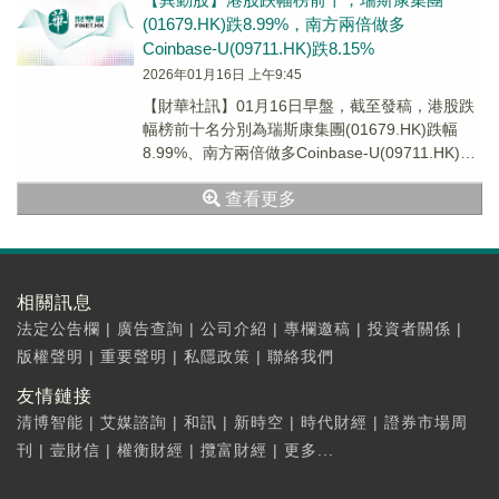
(01679.HK)跌8.99%，南方兩倍做多
Coinbase-U(09711.HK)跌8.15%
2026年01月16日 上午9:45
【財華社訊】01月16日早盤，截至發稿，港股跌
幅榜前十名分別為瑞斯康集團(01679.HK)跌幅
8.99%、南方兩倍做多Coinbase-U(09711.HK)跌
幅8.15%、南...
查看更多
相關訊息
法定公告欄
|
廣告查詢
|
公司介紹
|
專欄邀稿
|
投資者關係
|
版權聲明
|
重要聲明
|
私隱政策
|
聯絡我們
友情鏈接
清博智能
|
艾媒諮詢
|
和訊
|
新時空
|
時代財經
|
證券市場周
刊
|
壹財信
|
權衡財經
|
攬富財經
|
更多...