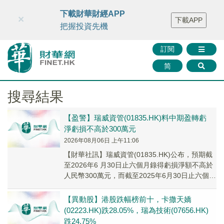
財華智庫網
FINTV
FINMETA
財華證券
媒體矩陣
下載財華財經APP
×
下載APP
智庫沙龍
聯絡我們
把握投資先機
訂閱
简
搜尋結果
【盈警】瑞威資管(01835.HK)料中期盈轉虧
淨虧損不高於300萬元
2026年08月06日 上午11:06
【財華社訊】瑞威資管(01835.HK)公布，預期截
至2026年6 月30日止六個月錄得虧損淨額不高於
人民幣300萬元，而截至2025年6月30日止六個月
錄得純利約人民幣240萬...
【異動股】港股跌幅榜前十，卡撒天嬌
(02223.HK)跌28.05%，瑞為技術(07656.HK)
跌24.75%