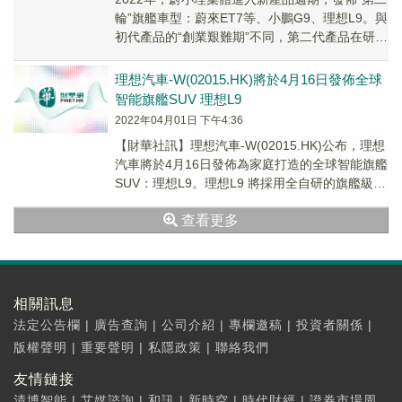
輪”旗艦車型：蔚來ET7等、小鵬G9、理想L9。與
初代產品的“創業艱難期”不同，第二代產品在研發
階段都得到了資本的鼎力相助，其產品...
理想汽車-W(02015.HK)將於4月16日發佈全球
智能旗艦SUV 理想L9
2022年04月01日 下午4:36
【財華社訊】理想汽車-W(02015.HK)公布，理想
汽車將於4月16日發佈為家庭打造的全球智能旗艦
SUV：理想L9。理想L9 將採用全自研的旗艦級增
程電動系統、底盤控制系統和中...
查看更多
相關訊息
法定公告欄
|
廣告查詢
|
公司介紹
|
專欄邀稿
|
投資者關係
|
版權聲明
|
重要聲明
|
私隱政策
|
聯絡我們
友情鏈接
清博智能
|
艾媒諮詢
|
和訊
|
新時空
|
時代財經
|
證券市場周