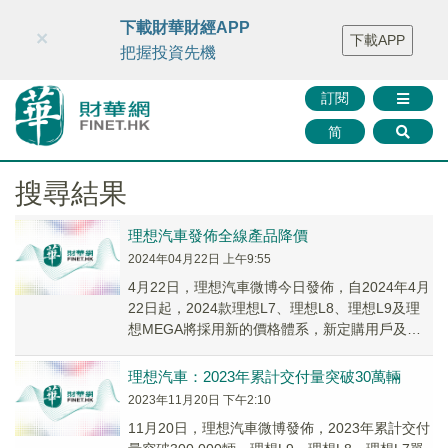
財華智庫網
FINTV
FINMETA
財華證券
媒體矩陣
下載財華財經APP
×
下載APP
智庫沙龍
聯絡我們
把握投資先機
訂閱
简
搜尋結果
理想汽車發佈全線產品降價
2024年04月22日 上午9:55
4月22日，理想汽車微博今日發佈，自2024年4月
22日起，2024款理想L7、理想L8、理想L9及理
想MEGA將採用新的價格體系，新定購用戶及已
定購未交付的用戶均可享受新價格。...
理想汽車：2023年累計交付量突破30萬輛
2023年11月20日 下午2:10
11月20日，理想汽車微博發佈，2023年累計交付