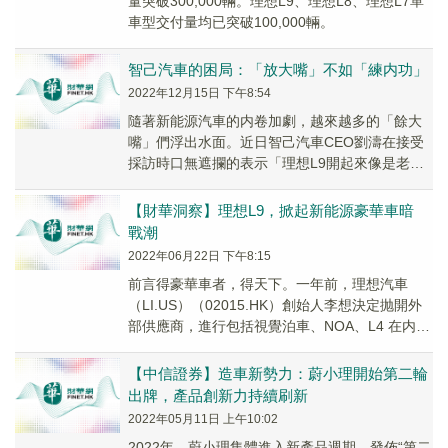
量突破300,000輛。理想L9、理想L8、理想L7單
車型交付量均已突破100,000輛。 ​​​
智己汽車的困局：「放大嘴」不如「練内功」
2022年12月15日 下午8:54
隨著新能源汽車的内卷加劇，越來越多的「餘大
嘴」們浮出水面。近日智己汽車CEO劉濤在接受
採訪時口無遮攔的表示「理想L9開起來像是老款
GL8，用奶爸車來定義不準確」；在談到蔚來
時，表...
【財華洞察】理想L9，掀起新能源豪華車暗
戰潮
2022年06月22日 下午8:15
前言得豪華車者，得天下。一年前，理想汽車
（LI.US）（02015.HK）創始人李想決定抛開外
部供應商，進行包括視覺泊車、NOA、L4 在内的
輔助駕駛和自動駕駛功能的自研時，曾在...
【中信證券】造車新勢力：蔚小理開始第二輪
出牌，產品創新力持續刷新
2022年05月11日 上午10:02
2022年，蔚小理集體進入新產品週期，發佈“第二