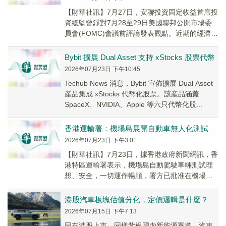
【財華社訊】7月27日，安聯投資固定收益首席投
資總監曾錚對7月28至29日美國聯邦公開市場委
員會(FOMC)會議前評論發表觀點。近期的經濟數
據為聯儲局爭取了一定時間，但未有實質改...
Bybit 擴展 Dual Asset 支持 xStocks 股票代幣
2026年07月23日 下午10:45
Techub News 消息，Bybit 宣佈擴展 Dual Asset
産品集成 xStocks 代幣化股票。該産品涵蓋
SpaceX、NVIDIA、Apple 等六只代幣化股...
香港運輸署：機場島展開自動車無人化測試
2026年07月23日 下午3:01
【財華社訊】7月23日，據香港政府新聞網訊，香
港特區運輸署表示，機場島自動駕駛車輛測試理
想、安全，一切運作暢順，署方已批准在機場島
展開車上無人化測試，即自動車上不再有後備操
作員。...
港股汽車板塊估值分化，定價邏輯是什麼？
2026年07月15日 下午7:13
同在港股上市，同樣紮根國內新能源賽道，汽車