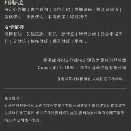
相關訊息
法定公告欄
|
廣告查詢
|
公司介紹
|
專欄邀稿
|
投資者關係
|
版權聲明
|
重要聲明
|
私隱政策
|
聯絡我們
友情鏈接
清博智能
|
艾媒諮詢
|
和訊
|
新時空
|
時代財經
|
證券市場周
刊
|
壹財信
|
權衡財經
|
攬富財經
|
更多...
香港政府指定刊載法定通告之憲報刊登報章
Copyright © 1998 - 2026 財華控股有限公司
香港財華社版權所有,未經同意不得轉載。
免責聲明：
財華控股有限公司及香港聯合交易所有限公司將盡力確保彼等所提供資料
之準確性及可靠性,但並不保證資料絕對無誤,資料如有錯漏而令閣下蒙受
損失,本公司概不負責。