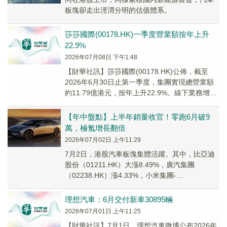
板塊卻走出涇渭分明的估值體系。
莎莎國際(00178.HK)一季度營業額按年上升
22.9%
2026年07月08日 下午1:48
【財華社訊】莎莎國際(00178.HK)公佈，截至
2026年6月30日止第一季度，集團實現總營業額
約11.79億港元，按年上升22.9%。線下業務增長
理想，總線下銷售約9.92億...
【年中盤點】上半年銷量收官！零跑6月破9
萬，極氪增長翻倍
2026年07月02日 上午11:29
7月2日，港股汽車板塊集體活躍。其中，比亞迪
股份（01211.HK）大漲8.49%，廣汽集團
（02238.HK）漲4.33%，小米集團-
W（01810.HK）漲3.97%，零跑汽...
理想汽車：6月交付新車30895輛
2026年07月01日 上午11:25
【財華社訊】7月1日，理想汽車微博公布2026年