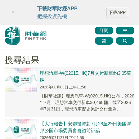
財華智庫網
FINTV
FINMETA
財華證券
媒體矩陣
下載財華財經APP
×
下載APP
智庫沙龍
聯絡我們
把握投資先機
訂閱
简
搜尋結果
理想汽車-W(02015.HK)7月交付新車約3.05萬
輛
2026年08月03日 上午11:58
【財華社訊】理想汽車-W(02015.HK)公布，2026
年7月，理想汽車交付新車30,468輛。截至2026
年7月31日，理想汽車歷史累計交付量為
1,764,155輛。
【大行報告】安聯投資對7月28至29日美國聯
邦公開市場委員會會議前評論
2026年07月27日 下午1:58