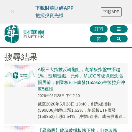
財華智庫網
FINTV
FINMETA
財華證券
媒體矩陣
下載財華財經APP
×
下載APP
智庫沙龍
聯絡我們
把握投資先機
訂閱
简
搜尋結果
A股三大指數反轉翻紅，創業板指盤中漲超
1%，玻璃玻纖、元件、MLCC等板塊概念漲
幅居前，創業板ETF廣發(159952)午後拉升沖
擊5連漲
2026年05月28日 下午2:10
截至2026年5月28日 13:40，創業板指數
(399006)強勢上漲1.52%，創業板ETF廣發
(159952)上漲1.54%，沖擊5連漲。成份股電連技
術上漲11.22%，江...
【異動股】玻璃玻纖板塊下挫，山東玻纖