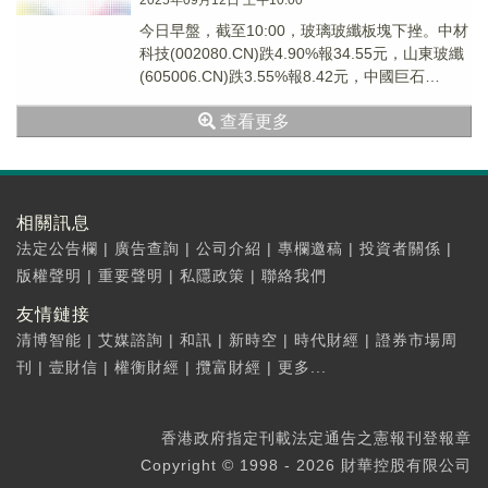
2025年09月12日 上午10:00
今日早盤，截至10:00，玻璃玻纖板塊下挫。中材
科技(002080.CN)跌4.90%報34.55元，山東玻纖
(605006.CN)跌3.55%報8.42元，中國巨石
(60017...
查看更多
相關訊息
法定公告欄
|
廣告查詢
|
公司介紹
|
專欄邀稿
|
投資者關係
|
版權聲明
|
重要聲明
|
私隱政策
|
聯絡我們
友情鏈接
清博智能
|
艾媒諮詢
|
和訊
|
新時空
|
時代財經
|
證券市場周
刊
|
壹財信
|
權衡財經
|
攬富財經
|
更多...
香港政府指定刊載法定通告之憲報刊登報章
Copyright © 1998 - 2026 財華控股有限公司