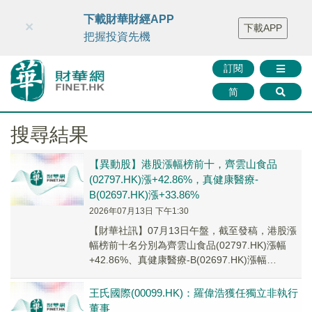
財華智庫網
FINTV
FINMETA
財華證券
媒體矩陣
下載財華財經APP
×
下載APP
智庫沙龍
聯絡我們
把握投資先機
訂閱
简
搜尋結果
【異動股】港股漲幅榜前十，齊雲山食品
(02797.HK)漲+42.86%，真健康醫療-
B(02697.HK)漲+33.86%
2026年07月13日 下午1:30
【財華社訊】07月13日午盤，截至發稿，港股漲
幅榜前十名分別為齊雲山食品(02797.HK)漲幅
+42.86%、真健康醫療-B(02697.HK)漲幅
+33.86%、小魚盈通(0...
王氏國際(00099.HK)：羅偉浩獲任獨立非執行
董事