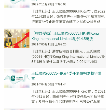
2022年11月29日 下午5:03
【財華社訊】王氏國際(00099.HK)公布，自2022
年11月29日起，張志超先生已辭任公司獨立非執
行董事並停止出任董事會轄下之提名委員會成
員；及羅偉浩先生已獲委任為公司獨立非...
【權益變動】王氏國際(00099.HK)獲Kong
King International Limited增持14.5萬股
2021年05月11日 上午9:26
【財華社訊】港交所權益資料顯示，王氏國際
(00099.HK)獲Kong King International Limited於
5月6日在場外以每股平均價約2.09港元增持
14.5...
王氏國際(00099-HK)已委任陳偉明為執行董
事
2021年04月06日 下午1:44
【財華社訊】王氏國際(00099-HK)公布，自2021
年4月1日起，陳偉明先生已獲委任為公司執行董
事；及熊永順先生和陳偉明先生已獲委任為董事
會行政委員會成員。