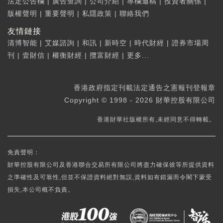
法定公告欄
|
廣告查詢
|
公司介紹
|
專欄邀稿
|
投資者關係
|
版權聲明
|
重要聲明
|
私隱政策
|
聯絡我們
友情鏈接
清博智能
|
艾媒諮詢
|
和訊
|
新時空
|
時代財經
|
證券市場周
刊
|
壹財信
|
權衡財經
|
攬富財經
|
更多...
香港政府指定刊載法定通告之憲報刊登報章
Copyright © 1998 - 2026 財華控股有限公司
香港財華社版權所有,未經同意不得轉載。
免責聲明：
財華控股有限公司及香港聯合交易所有限公司將盡力確保彼等所提供資料
之準確性及可靠性,但並不保證資料絕對無誤,資料如有錯漏而令閣下蒙受
損失,本公司概不負責。