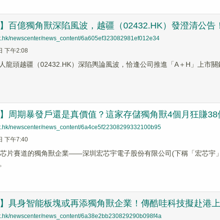
蹤】百億獨角獸深陷風波，越疆（02432.HK）發澄清公告
net.hk/newscenter/news_content/6a605ef323082981ef012e34
日 下午2:08
人龍頭越疆（02432.HK）深陷輿論風波，恰逢公司推進「A＋H」上市
哨】周期暴發戶還是真價值？這家存儲獨角獸4個月狂賺38
net.hk/newscenter/news_content/6a4ce5f22308299332100b95
日 下午7:40
儲芯片賽道的獨角獸企業——深圳宏芯宇電子股份有限公司(下稱「宏芯宇
。
前哨】具身智能板塊或再添獨角獸企業！傳酷哇科技擬赴港
net.hk/newscenter/news_content/6a38e2bb230829290b098f4a