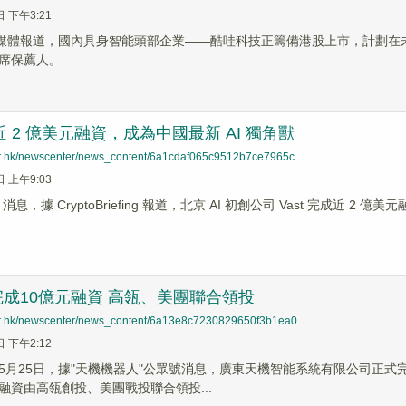
日 下午3:21
據媒體報道，國內具身智能頭部企業——酷哇科技正籌備港股上市，計劃在
席保薦人。
成近 2 億美元融資，成為中國最新 AI 獨角獸
net.hk/newscenter/news_content/6a1cdaf065c9512b7ce7965c
日 上午9:03
ws 消息，據 CryptoBriefing 報道，北京 AI 初創公司 Vast 完成近 2
成10億元融資 高瓴、美團聯合領投
net.hk/newscenter/news_content/6a13e8c7230829650f3b1ea0
日 下午2:12
5月25日，據"天機機器人"公眾號消息，廣東天機智能系統有限公司正式
融資由高瓴創投、美團戰投聯合領投...