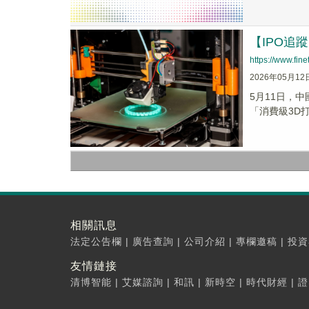
【IPO
https://www.fi
2026年05月12
5月11日，
「消費級3D
相關訊息
法定公告欄
|
廣告查詢
|
公司介紹
|
專欄邀稿
|
投資
友情鏈接
清博智能
|
艾媒諮詢
|
和訊
|
新時空
|
時代財經
|
證