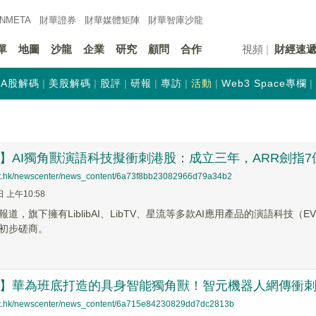
INMETA
財華證券
財華
媒體矩陣
財華
智庫沙龍
單
地圖
沙龍
企業
研究
顧問
合作
視頻
財經速
A股解碼
美股解碼
股評
研報
專訪
活動
Web3 Space專欄
遞】AI獨角獸演語科技擬衝刺港股：成立三年，ARR劍指7
net.hk/newscenter/news_content/6a73f8bb23082966d79a34b2
日 上午10:58
道，旗下擁有LiblibAI、LibTV、星流等多款AI應用產品的演語科技（
初步磋商。
速遞】華為班底打造的具身智能獨角獸！智元機器人網傳衝
net.hk/newscenter/news_content/6a715e84230829dd7dc2813b