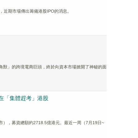
近期市場傳出籌備港股IPO的消息。
秘獨角獸」的跨境電商巨頭，終於向資本市場掀開了神秘的面
正在「集體趕考」港股
），募資總額約2718.5億港元。最近一周（7月19日~