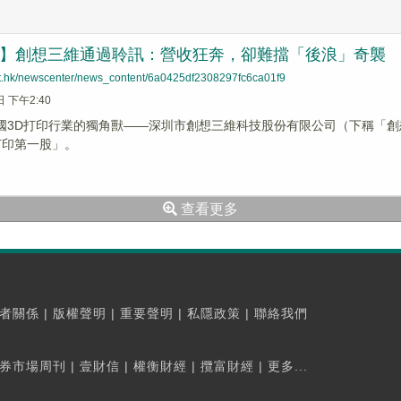
追蹤】創想三維通過聆訊：營收狂奔，卻難擋「後浪」奇襲
net.hk/newscenter/news_content/6a0425df2308297fc6ca01f9
日 下午2:40
中國3D打印行業的獨角獸——深圳市創想三維科技股份有限公司（下稱「
打印第一股」。
查看更多
者關係
|
版權聲明
|
重要聲明
|
私隱政策
|
聯絡我們
券市場周刊
|
壹財信
|
權衡財經
|
攬富財經
|
更多...