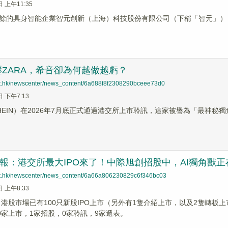
日 上午11:35
餘的具身智能企業智元創新（上海）科技股份有限公司（下稱「智元」），
ZARA，希音卻為何越做越虧？
net.hk/newscenter/news_content/6a688f8f2308290bceee73d0
日 下午7:13
HEIN）在2026年7月底正式通過港交所上市聆訊，這家被譽為「最神
周報：港交所最大IPO來了！中際旭創招股中，AI獨角獸
net.hk/newscenter/news_content/6a66a806230829c6f346bc03
日 上午8:33
，港股市場已有100只新股IPO上市（另外有1隻介紹上市，以及2隻轉板上市
，0家上市，1家招股，0家聆訊，9家遞表。