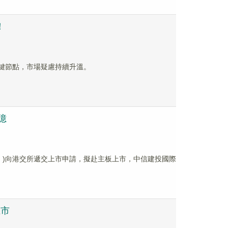
！
關鍵節點，市場疑慮持續升溫。
億
」)向港交所遞交上市申請，擬赴主板上市，中信建投國際
上市