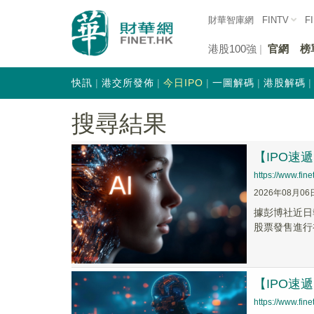
財華智庫網
FINTV
F
港股100強
官網
榜
快訊
港交所發佈
今日IPO
一圖解碼
港股解碼
搜尋結果
【IPO速
https://www.fi
2026年08月06
據彭博社近日報
股票發售進行
【IPO
https://www.fi