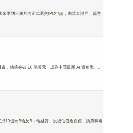
未來兩到三個月內正式遞交IPO申請，由華泰證券、德意
 億美元融資，估值突破 10 億美元，成為中國最新 AI 獨角獸。...
完成10億元B輪及B＋輪融資，投後估值近百億，躋身獨角