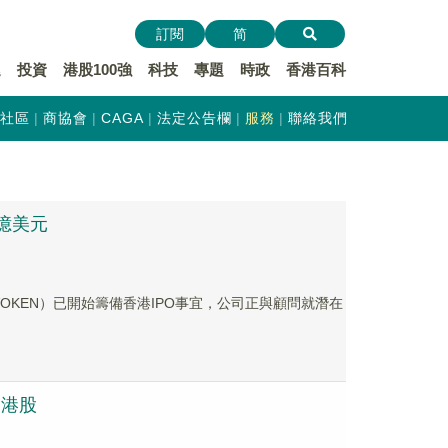
訂閱
简
遞
投資
港股100強
科技
專題
時政
香港百科
社區
商協會
CAGA
法定公告欄
服務
聯絡我們
億美元
EVOKEN）已開始籌備香港IPO事宜，公司正與顧問就潛在
刺港股