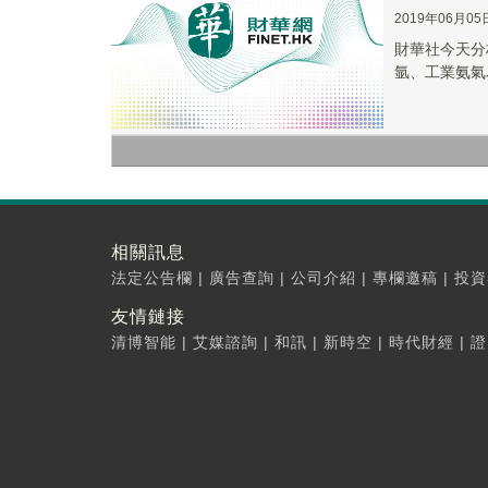
2019年06月05
財華社今天分
氩、工業氨氣
相關訊息
法定公告欄
|
廣告查詢
|
公司介紹
|
專欄邀稿
|
投資
友情鏈接
清博智能
|
艾媒諮詢
|
和訊
|
新時空
|
時代財經
|
證