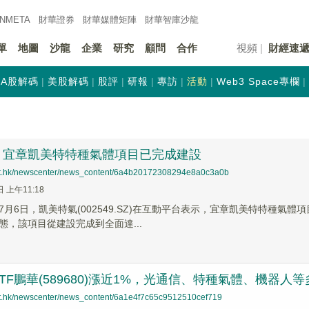
INMETA
財華證券
財華
媒體矩陣
財華
智庫沙龍
單
地圖
沙龍
企業
研究
顧問
合作
視頻
財經速
A股解碼
美股解碼
股評
研報
專訪
活動
Web3 Space專欄
：宜章凱美特特種氣體項目已完成建設
net.hk/newscenter/news_content/6a4b20172308294e8a0c3a0b
日 上午11:18
7月6日，凱美特氣(002549.SZ)在互動平台表示，宜章凱美特特種
態，該項目從建設完成到全面達...
TF鵬華(589680)漲近1%，光通信、特種氣體、機器
net.hk/newscenter/news_content/6a1e4f7c65c9512510cef719