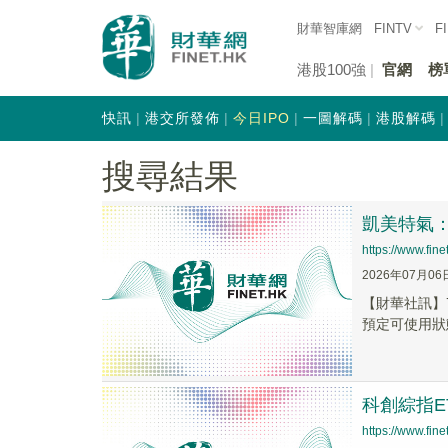
財華智庫網
FINTV
F
港股100強
官網
榜
快訊
港交所發佈
今日IPO
一圖解碼
港股解碼
搜尋結果
凱美特氣
https://www.fi
2026年07月06
【財華社訊】
預定可使用狀
科創綜指E
https://www.fi