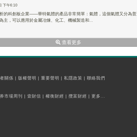
日 下午6:10
析的科創板企業——華特氣體的產品非常簡單：氣體，這個氣體又分為普
為主，可以應用於金屬冶煉、化工、機械製造和...
查看更多
者關係
|
版權聲明
|
重要聲明
|
私隱政策
|
聯絡我們
券市場周刊
|
壹財信
|
權衡財經
|
攬富財經
|
更多...