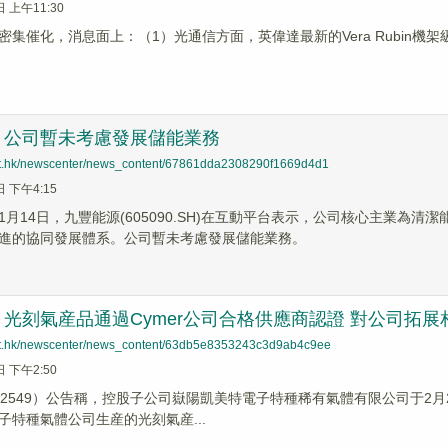
日 上午11:30
密集催化，消息面上：（1）光通信方面，英偉達最新的Vera Rubin
：公司暫未考慮發展儲能業務
net.hk/newscenter/news_content/67861dda2308290f1669d4d1
日 下午4:15
1月14日，九豐能源(605090.SH)在互動平台表示，公司核心主業為
進的協同發展體系。公司暫未考慮發展儲能業務。
光刻氣産品通過Cymer公司合格供應商認證 對公司拓
net.hk/newscenter/news_content/63db5e8353243c3d9ab4c9ee
日 下午2:50
02549）公告稱，控股子公司嶽陽凱美特電子特種稀有氣體有限公司于2月2
子特種氣體公司生産的光刻氣産...