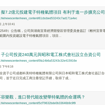
擬7.2億元投建電子特種氣體項目 有利于進一步擴充公
net.hk/newscenter/news_content/61cbcbed53243c7ad171a4ec
日 上午10:41
02549）公告稱，公司與湖南宜章經濟開發區管理委員會簽訂《郴州宜
範圍内投資建設電子特種氣體項目，項目...
子公司投資240萬元與昭和電工株式會社設立合資公司
net.hk/newscenter/news_content/5fa14b6a53243c32e415916e
日 下午8:16
全資子公司成都科美特特種氣體有限公司與日本昭和電工株式會社簽訂合
司，並于近日完成工商注冊登記手續，取得了成...
不容樂觀，進口替代能改變華特氣體的命運嗎？
net.hk/newscenter/news_content/5cf79632bde0b33646b9c9f9