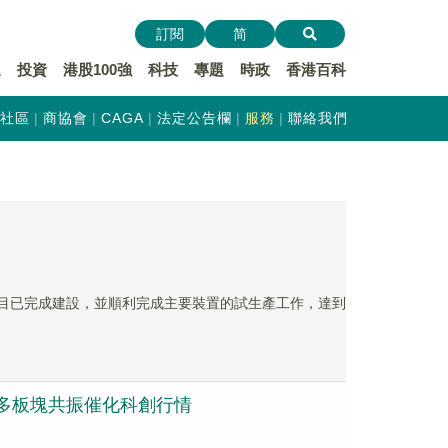
訂閱
简
遞
投資
港股100強
科技
專題
時政
香港百科
社區
商協會
CAGA
法定公告欄
服務
聯絡我們
氣體項目已完成建設，並順利完成主要裝置的試生產工作，達到
人等多板塊共振催化科創行情