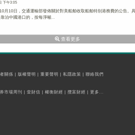
日 下午3:05
10月10日，交通運輸部發佈關於對美船舶收取船舶特别港務費的公告。具體收
起靠泊中國港口的，按每淨噸...
查看更多
者關係
|
版權聲明
|
重要聲明
|
私隱政策
|
聯絡我們
券市場周刊
|
壹財信
|
權衡財經
|
攬富財經
|
更多...