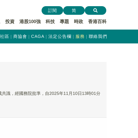
訂閱
简
遞
投資
港股100強
科技
專題
時政
香港百科
社區
商協會
CAGA
法定公告欄
服務
聯絡我們
識，經國務院批準，自2025年11月10日13時01分