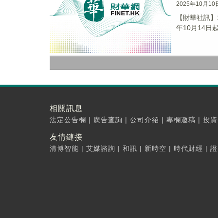
2025年10月10
【財華社訊】
年10月14日
相關訊息
法定公告欄
|
廣告查詢
|
公司介紹
|
專欄邀稿
|
投資
友情鏈接
清博智能
|
艾媒諮詢
|
和訊
|
新時空
|
時代財經
|
證