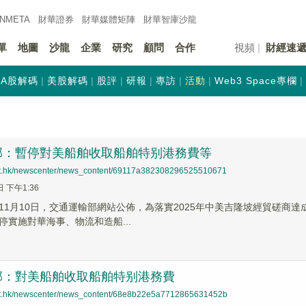
INMETA
財華證券
財華
媒體矩陣
財華
智庫沙龍
單
地圖
沙龍
企業
研究
顧問
合作
視頻
財經速
A股解碼
美股解碼
股評
研報
專訪
活動
Web3 Space專欄
部：暫停對美船舶收取船舶特别港務費等
net.hk/newscenter/news_content/69117a382308296525510671
日 下午1:36
1月10日，交通運輸部網站公佈，為落實2025年中美吉隆坡經貿磋商達成共
停實施對華海事、物流和造船...
部：對美船舶收取船舶特别港務費
net.hk/newscenter/news_content/68e8b22e5a7712865631452b