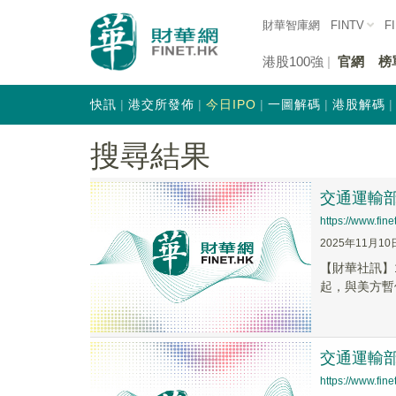
財華智庫網
FINTV
F
港股100強
官網
榜
快訊
港交所發佈
今日IPO
一圖解碼
港股解碼
搜尋結果
交通運輸
https://www.fi
2025年11月10
【財華社訊】1
起，與美方暫
交通運輸
https://www.fi