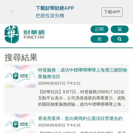
財華智庫網
FINTV
FINMETA
財華證券
媒體矩陣
下載財華財經APP
×
下載APP
智庫沙龍
聯絡我們
把握投資先機
訂閱
简
搜尋結果
特發服務：成功中標嗶哩嗶哩上海濱江總部物
業服務項目
2026年08月07日 下午3:22
【財華社訊】8月7日，特發服務(300917.SZ)在
互動平台表示，公司憑借過硬的專業實力、成熟
的園區物業服務經驗，成功中標嗶哩嗶哩上海濱
江總部物業服務項目。
香港房屋局：批出兩簡約公屋項目營運合約
2025年09月05日 下午4:16