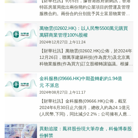
【財華社訊】9月5日，據香港政府新網訊，香港
特區房屋局批出兩份簡約公屋項目的營運及管理
服務合約。兩份合約分别批予其士富居物業管理
有限公司---啬色園聯營，以及創毅物業服務顧問
有限...
萬物雲(02602.HK)：以人民幣5500萬元購買
萬驛商業管理100%股權
2024年12月27日 上午11:24
【財華社訊】萬物雲(02602.HK)公佈，於2024年
12月26日，聯萬享建築科技(作為賣方)及北京萬
科物業服務(作為買方)訂立股權轉讓協議。根據股
權轉讓協議，賣方同意向買方出...
金科服務(09666.HK)中期盈轉虧約1.94億
元 不派息
2024年08月27日 上午11:17
【財華社訊】金科服務(09666.HK)公佈，截至
2024年6月30日止六個月，總收入約為24.1億元
(人民幣,下同)，同比減少2.2%；公司擁有人應佔
虧損約1.94億元，上年同...
異動追蹤：鳳祥股份現大筆存倉，科倫博泰股
份解禁