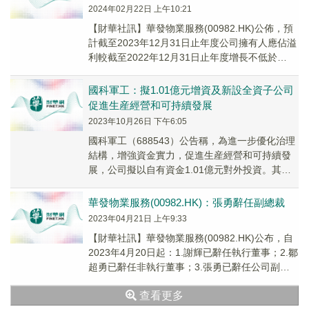
2024年02月22日 上午10:21
【財華社訊】華發物業服務(00982.HK)公佈，預
計截至2023年12月31日止年度公司擁有人應佔溢
利較截至2022年12月31日止年度增長不低於
20%。該增長主要由於集團物業...
國科軍工：擬1.01億元增資及新設全資子公司
促進生産經營和可持續發展
2023年10月26日 下午6:05
國科軍工（688543）公告稱，為進一步優化治理
結構，增強資金實力，促進生産經營和可持續發
展，公司擬以自有資金1.01億元對外投資。其
中，公司擬對全資子公司九江國科增資1億元，
注...
華發物業服務(00982.HK)：張勇辭任副總裁
2023年04月21日 上午9:33
【財華社訊】華發物業服務(00982.HK)公布，自
2023年4月20日起：1.謝輝已辭任執行董事；2.鄒
超勇已辭任非執行董事；3.張勇已辭任公司副總
裁；4.戴戈纓已獲委任為執行...
查看更多