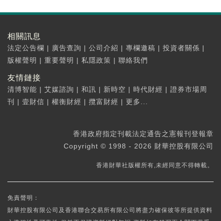
相關訊息
法定公告欄
|
廣告查詢
|
公司介紹
|
專欄邀稿
|
投資者關係
|
版權聲明
|
重要聲明
|
私隱政策
|
聯絡我們
友情鏈接
清博智能
|
艾媒諮詢
|
和訊
|
新時空
|
時代財經
|
證券市場周
刊
|
壹財信
|
權衡財經
|
攬富財經
|
更多...
香港政府指定刊載法定通告之憲報刊登報章
Copyright © 1998 - 2026 財華控股有限公司
香港財華社版權所有,未經同意不得轉載。
免責聲明：
財華控股有限公司及香港聯合交易所有限公司將盡力確保彼等所提供資料