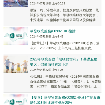
2024年07月18日 上午10:13
最近一周，港股存倉、提倉及解禁異動頻繁，鳳
祥股份出現大筆存轉，華發物業服務大筆提倉，
中深建業、科倫博泰生物等公司迎來股份解禁，
中國中鐵、藍港互動出現大宗交易且股價異動明
顯。
華發物業服務(00982.HK)復牌
2024年05月28日 上午8:43
【財華社訊】華發物業服務(00982.HK)公佈，於
今天（28/5/2024）上午九時正起恢復買賣。
2023年物業百強「增收難增利」！基礎服務
獨大，儲備面積首次下滑
2024年04月22日 上午8:25
4月18日，中指研究院發佈《2024中國物業服務
百強企業研究報告》(下稱「《報告》」)。報告指
出，2023年，物業百強企業「增收不增利」現象
仍在持續，毛利率和淨利率雙雙下降，但降幅收
窄。
【盈喜】華發物業服務(00982.HK)料年度股東
應佔溢利同比增不低於20%