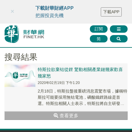
財華智庫網
FINTV
FINMETA
財華證券
媒體矩陣
下載財華財經APP
×
下載APP
智庫沙龍
聯絡我們
把握投資先機
訂閱
简
搜尋結果
特斯拉欲棄钴從鋰 驚動相關產業鏈幾家歡喜
幾家愁
2020年02月19日 下午1:20
2月18日，特斯拉盤後重磅消息震驚市場，據稱特
斯拉可能要採用無钴電池，磷酸鐵鋰路線是首
選。特斯拉相關人士表示，特斯拉將自主研發新
電池，預計會在4月份的電池投資人會議上宣佈電
查看更多
池成分等具體信息。