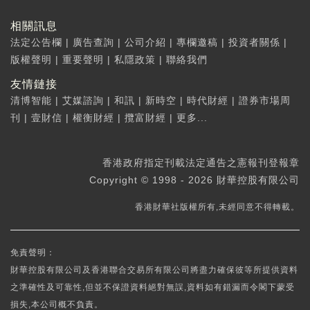
相關訊息
法定公告欄
|
廣告查詢
|
公司介紹
|
專欄邀稿
|
投資者關係
|
版權聲明
|
重要聲明
|
私隱政策
|
聯絡我們
友情鏈接
清博智能
|
艾媒諮詢
|
和訊
|
新時空
|
時代財經
|
證券市場周
刊
|
壹財信
|
權衡財經
|
攬富財經
|
更多...
香港政府指定刊載法定通告之憲報刊登報章
Copyright © 1998 - 2026 財華控股有限公司
香港財華社版權所有,未經同意不得轉載。
免責聲明：
財華控股有限公司及香港聯合交易所有限公司將盡力確保彼等所提供資料
之準確性及可靠性,但並不保證資料絕對無誤,資料如有錯漏而令閣下蒙受
損失,本公司概不負責。