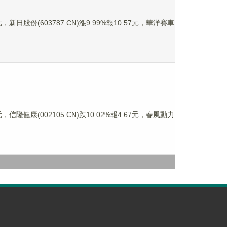
，新日股份(603787.CN)漲9.99%報10.57元，華洋賽車
，信隆健康(002105.CN)跌10.02%報4.67元，春風動力