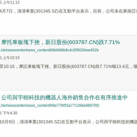
日 上午11:13
4月7日，濤濤車業(301345.SZ)在互動平台表示，目前，公司未在東
托車板塊下挫，新日股份(603787.CN)跌7.71%
net.hk/newscenter/news_content/69d468b8c4cf2f0030ee452b
日 上午10:15
0:15，摩託車板塊下挫。新日股份(603787.CN)跌7.71%報13.4元，徵和
：公司與宇樹科技的機器人海外銷售合作在有序推進中
net.hk/newscenter/news_content/68e776f55a771268e88976f2
日 下午4:30
10月9日，濤濤車業(301345.SZ)在互動平台表示，公司與宇樹科技