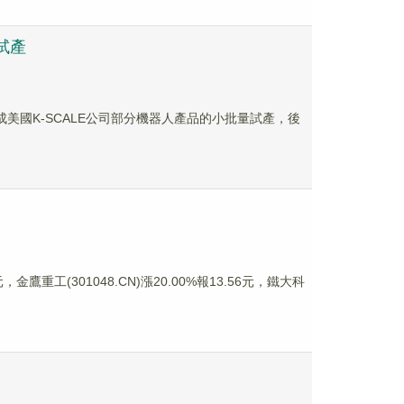
試產
已完成美國K-SCALE公司部分機器人產品的小批量試產，後
金鷹重工(301048.CN)漲20.00%報13.56元，鐵大科