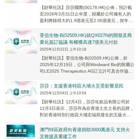
【財華社訊】莎莎國際(00178.HK)公佈，預計截
至2026年3月31日止年度，歸屬於公司擁有人的
盈利將錄得大約1.9億港元至2.05億港元，按年上
升147%至166%。​盈利...
荃信生物-B(02509.HK)就QX027N的開發及商
業化簽訂協議 有權獲高達7億美元付款
2025年12月22日 上午10:18
【財華社訊】荃信生物-B(02509.HK)公佈，於
2025年12月19日，公司與Windward Bio的附屬公
司LE2025 Therapeutics AG訂立許可及合作協
議...
莎莎：支援香港特區大埔火災受影響居民
2025年12月04日 上午10:04
【財華社訊】12月4日，莎莎化粧品有限公司於
12月3日表示，莎莎作為在香港土生土長的品牌，
對於香港特別行政區大埔宏福苑發生的五級火
災，導致多人傷亡，感到極度痛心。同時，立即
展開支...
澳門特區政府向香港捐助3000萬港元 支持火
災救援及重建工作