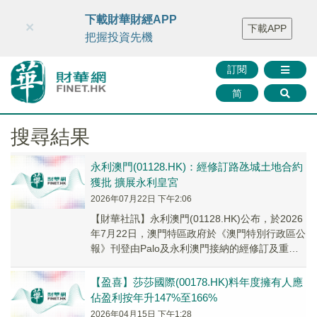
財華智庫網
FINTV
FINMETA
財華證券
媒體矩陣
下載財華財經APP
×
下載APP
智庫沙龍
聯絡我們
把握投資先機
訂閱
简
搜尋結果
永利澳門(01128.HK)：經修訂路氹城土地合約
獲批 擴展永利皇宮
2026年07月22日 下午2:06
【財華社訊】永利澳門(01128.HK)公布，於2026
年7月22日，澳門特區政府於《澳門特別行政區公
報》刊登由Palo及永利澳門接納的經修訂及重列
土地批給合約，以全面修訂及取代...
【盈喜】莎莎國際(00178.HK)料年度擁有人應
佔盈利按年升147%至166%
2026年04月15日 下午1:28