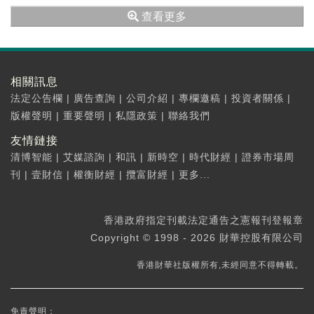
億元人民幣(等值24368億美元，...
查看更多
相關訊息
法定公告欄
|
廣告查詢
|
公司介紹
|
專欄邀稿
|
投資者關係
|
版權聲明
|
重要聲明
|
私隱政策
|
聯絡我們
友情鏈接
清博智能
|
艾媒諮詢
|
和訊
|
新時空
|
時代財經
|
證券市場周
刊
|
壹財信
|
權衡財經
|
攬富財經
|
更多...
香港政府指定刊載法定通告之憲報刊登報章
Copyright © 1998 - 2026 財華控股有限公司
香港財華社版權所有,未經同意不得轉載。
免責聲明：