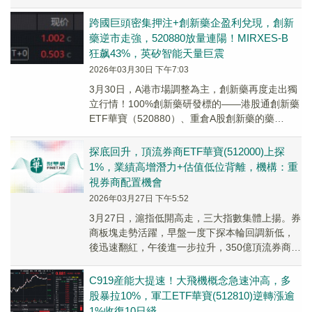
跨國巨頭密集押注+創新藥企盈利兌現，創新
藥逆市走強，520880放量連陽！MIRXES-B
狂飙43%，英矽智能天量巨震
2026年03月30日 下午7:03
3月30日，A港市場調整為主，創新藥再度走出獨
立行情！100%創新藥研發標的——港股通創新藥
ETF華寶（520880）、重倉A股創新藥的藥
ETF（562050）逆市續漲逾1%。
探底回升，頂流券商ETF華寶(512000)上探
1%，業績高增潛力+估值低位背離，機構：重
視券商配置機會
2026年03月27日 下午5:52
3月27日，滬指低開高走，三大指數集體上揚。券
商板塊走勢活躍，早盤一度下探本輪回調新低，
後迅速翻紅，午後進一步拉升，350億頂流券商
ETF（512000）場内價格一度漲逾1%。
C919産能大提速！大飛機概念急速沖高，多
股暴拉10%，軍工ETF華寶(512810)逆轉漲逾
1%收復10日綫