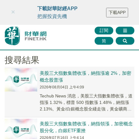
財華智庫網
FINTV
FINMETA
財華證券
媒體矩陣
下載財華財經APP
×
下載APP
智庫沙龍
聯絡我們
把握投資先機
訂閱
简
搜尋結果
美股三大指數集體收漲，納指漲逾 2%，加密
概念股普漲
2026年08月04日 上午4:09
Techub News 消息，美股三大指數集體收漲，道
指漲 1.32%，標普 500 指數漲 1.48%，納指漲
2.13%。黃金/白銀概念股全綫走強，黃金礦商
ETF(GDX)...
美股三大指數集體收漲，納指領漲，加密概念
股分化，白銀ETF重挫
2026年07月16日 上午4:14