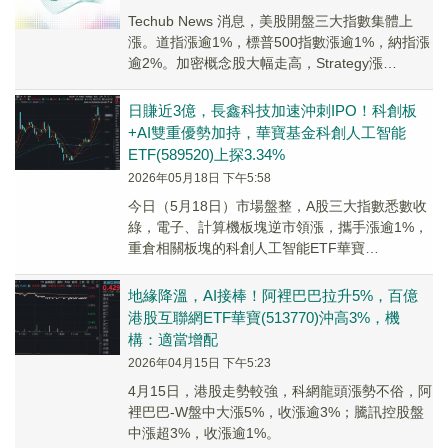
Techub News 消息，美股開盤三大指數集體上
漲。道指漲逾1%，標普500指數漲逾1%，納指漲
逾2%。加密概念股大幅走高，Strategy漲
9.53%，Circle漲9.2...
日賺近3億，長鑫科技加速沖刺IPO！科創板
+AI雙重優勢加持，華寶基金科創人工智能
ETF(589520)上探3.34%
2026年05月18日 下午5:58
今日（5月18日）市場盤整，A股三大指數悉數收
綠，電子、計算機板塊逆市領漲，攜手漲逾1%，
重倉相關板塊的科創人工智能ETF華寶
（589520）場内漲幅最高上探3.34%，收漲
2.5%。
地緣降溫，AI接棒！阿裡巴巴拉升5%，百億
港股互聯網ETF華寶(513770)沖高3%，機
構：適當增配
2026年04月15日 下午5:23
4月15日，港股走勢較強，科網龍頭漲勢不俗，阿
裡巴巴-W盤中大漲5%，收漲逾3%；騰訊控股盤
中漲超3%，收漲逾1%。