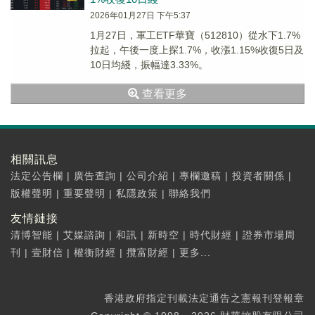
2026年01月27日 下午5:37
1月27日，軍工ETF華寶（512810）從水下1.7%
拉起，午後一度上探1.7%，收漲1.15%收復5日及
10日均綫，振幅達3.33%。
查看更多
相關訊息
法定公告欄
|
廣告查詢
|
公司介紹
|
專欄邀稿
|
投資者關係
|
版權聲明
|
重要聲明
|
私隱政策
|
聯絡我們
友情鏈接
清博智能
|
艾媒諮詢
|
和訊
|
新時空
|
時代財經
|
證券市場周
刊
|
壹財信
|
權衡財經
|
攬富財經
|
更多...
香港政府指定刊載法定通告之憲報刊登報章