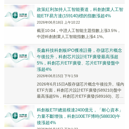
於公司正準備全面遵守適用於雙...
政策紅利加持人工智能賽道，科創創業人工智
能ETF易方達(159140)標的指數漲超4%
2026年06月18日 上午10:22
截至10:04，中證人工智能主題指數上漲3.5%，
中證科創創業人工智能指數上漲4.1%。
長鑫科技科創板IPO獲准註冊，存儲芯片概念
午後拉升，科創芯片設計ETF廣發最高漲超
5%，科創芯片ETF廣發、芯片ETF廣發盤中
漲超4%
2026年06月15日 下午1:59
2026年6月15日A股存儲芯片概念午後拉升。場內
ETF方面，科創芯片設計ETF廣發(589210)盤中
最高漲超5%，科創芯片ETF廣發(589160)、芯片
ETF廣發(159801)盤中漲超4%。
科創板ETF總規模達2400億元，「耐心資本」
力量不斷增強，科創100ETF博時(588030)午
後漲超4%