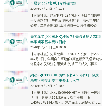
不屬實 頭部客戶訂單持續增加
2026年07月14日 下午1:24
【財華社訊】勝宏科技(02476.HK)今日早間盤中
一度跌超4%，午後反彈拉漲超4%，該公司午間
公布，董事會關注到近期網絡平台流傳關於公司
產品、市場份額、專案進展等負面傳聞，內容...
先聲藥業(02096.HK)漲超4% 先必新納入2026
年版國家基本藥物目錄
2026年07月10日 上午10:50
【財華社訊】先聲藥業(02096.HK)公佈，於2026
年7月9日，集團自主研發的1類創新藥先必新®(依
達拉奉右莰醇注射用濃溶液)被正式納入《國家基
本藥物目錄(2026年版)》，...
網易-S(09999.HK)盤中漲超4% 6月30日起成
為香港聯交所雙重主要上市公司
2026年06月26日 上午10:21
​【財華社訊】網易-S(09999.HK)早間盤中一度漲
超4%，最高見189.3港元，截至發稿，漲
1.43%，報184.4港元。消息面上，網易公布，由