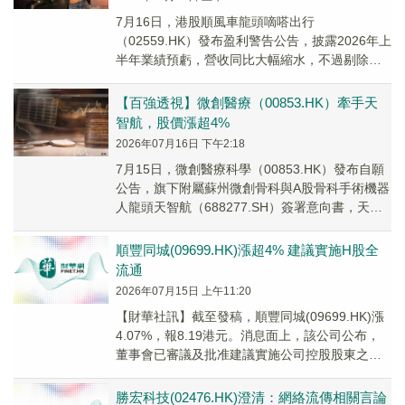
7月16日，港股順風車龍頭嘀嗒出行
（02559.HK）發布盈利警告公告，披露2026年上
半年業績預虧，營收同比大幅縮水，不過剔除股
權投資波動後，平台核心出行主業依舊保持盈利
狀態。
【百強透視】微創醫療（00853.HK）牽手天
智航，股價漲超4%
2026年07月16日 下午2:18
7月15日，微創醫療科學（00853.HK）發布自願
公告，旗下附屬蘇州微創骨科與A股骨科手術機器
人龍頭天智航（688277.SH）簽署意向書，天智
航計劃收購上海微創骨科醫療科技有...
順豐同城(09699.HK)漲超4% 建議實施H股全
流通
2026年07月15日 上午11:20
【財華社訊】截至發稿，順豐同城(09699.HK)漲
4.07%，報8.19港元。消息面上，該公司公布，
董事會已審議及批准建議實施公司控股股東之一
順豐泰森所持有的公司171,764...
勝宏科技(02476.HK)澄清：網絡流傳相關言論