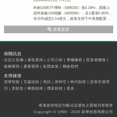
2026年06月15日 下午1:22
科創100ETF博時（588030）漲4.18%，跟蹤上
證科創板100指數（000698），近1週漲0.90%，
年日均成交3.14億元，政策支持下中長期配置價
值突出。
查看更多
相關訊息
法定公告欄
|
廣告查詢
|
公司介紹
|
專欄邀稿
|
投資者關係
|
版權聲明
|
重要聲明
|
私隱政策
|
聯絡我們
友情鏈接
清博智能
|
艾媒諮詢
|
和訊
|
新時空
|
時代財經
|
證券市場周
刊
|
壹財信
|
權衡財經
|
攬富財經
|
更多...
香港政府指定刊載法定通告之憲報刊登報章
Copyright © 1998 - 2026 財華控股有限公司