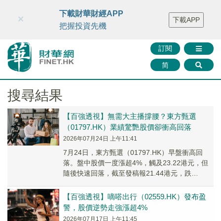
財華智庫網
FINTV
FINMETA
財華證券
媒體矩陣
下載財華財經APP
×
下載APP
智庫沙龍
聯絡我們
把握投資先機
訂閱
简
搜尋結果
【百強透視】無需大主播撐腰？東方甄選
（01797.HK）業績驚艷股價卻衝高回落
2026年07月24日 上午11:41
7月24日，東方甄選（01797.HK）早盤衝高回
落。盤中股價一度漲超4%，觸及23.22港元，但
隨後快速回落，截至發稿報21.44港元，跌
3.85%，成交額2.32億港元。
【百強透視】嘀嗒出行（02559.HK）發布盈
警，股價逆勢走強漲超4%
2026年07月17日 上午11:45