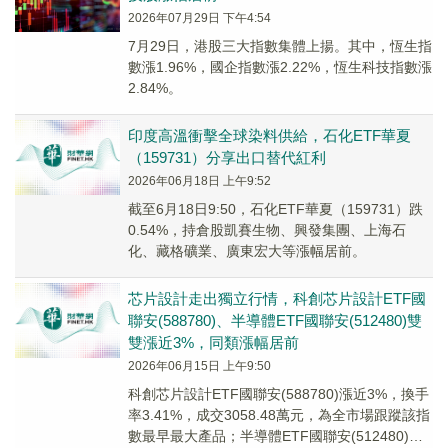
2026年07月29日 下午4:54
7月29日，港股三大指數集體上揚。其中，恆生指
數漲1.96%，國企指數漲2.22%，恆生科技指數漲
2.84%。
印度高溫衝擊全球染料供給，石化ETF華夏
（159731）分享出口替代紅利
2026年06月18日 上午9:52
截至6月18日9:50，石化ETF華夏（159731）跌
0.54%，持倉股凱賽生物、興發集團、上海石
化、藏格礦業、廣東宏大等漲幅居前。
芯片設計走出獨立行情，科創芯片設計ETF國
聯安(588780)、半導體ETF國聯安(512480)雙
雙漲近3%，同類漲幅居前
2026年06月15日 上午9:50
科創芯片設計ETF國聯安(588780)漲近3%，換手
率3.41%，成交3058.48萬元，為全市場跟蹤該指
數最早最大產品；半導體ETF國聯安(512480)漲