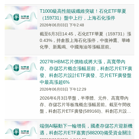
近3%，成交3.41億元。
T1000級高性能碳纖維突破！石化ETF華夏
（159731）盤中上行，上海石化漲停
2026年06月03日 下午2:48
截至6月3日14:45，石化ETF華夏（159731）漲
0.43%，持倉股上海石化漲停，中復神鷹、華峰
化學、新鳳鳴、中國海油等漲幅居前。
2027年HBM芯片價格或將大漲，高寬帶內
存、存儲芯片概念漲幅居前，科創芯片ETF廣
發、科創芯片設計ETF廣發、芯片ETF廣發盤
中最高漲超6%
2026年06月03日 下午12:29
2026年6月3日早盤，半導體、元件、高寬帶內
存、存儲芯片等板塊概念漲幅居前。截至午間收
盤，科創芯片ETF廣發(589160)、科創芯片設計
ETF廣發(589210)、芯片ETF...
端側AI驅動下一輪增長，國產存儲芯片迎新機
遇，科創芯片ETF嘉實(588200)備受資金關注