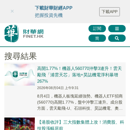
財華智庫網
FINTV
FINMETA
財華證券
媒體矩陣
下載財華財經APP
×
下載APP
智庫沙龍
聯絡我們
把握投資先機
訂閱
简
搜尋結果
高開1.77%！機器人560770沖擊3連升！雲天
勵飛「浦雲天芯」落地+昊誌機電淨利暴增
267%
2026年08月04日 上午9:31
8月4日，機器人板塊延續強勢。機器人ETF招商
(560770)高開1.77%，盤中沖擊三連升。成分股
方面，雲天勵飛-U、石頭科技、昊誌機電、奧比
中光-W、大族激光、中控技術漲幅居前。
【港股收評】三大指數集體上攻！消費股、科
技股漲幅居前