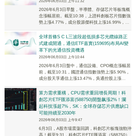
2026年06月03日 上午11:32
2026年6月3日早盤，半導體、存儲芯片等板塊概
念漲幅居前。截至10:38，上證科創板芯片指數強
勢上漲4.77%，成分股源傑科技上漲16.99%，瀾
起科技上漲11.60%，有研硅上漲8.14%。
全球首條S C L三波段超低損多芯光纜線路正
式建成開通，通信ETF嘉實(159695)布局AI變
革下的光通信投資機遇
2026年06月03日 上午10:44
2026年6月3日盤中，通信設備、CPO概念漲幅居
前，截至10:31，國證通信指數強勢上漲5.90%，
成分股天孚通信上漲13.47%，吳通控股上漲
11.86%，移遠通信漲停，長飛...
算力需求重構，CPU需求重回增長周期！科
創芯片ETF匯添富(588750)開盤飙漲2%！瀾
起科技漲超7%，SK：全球存儲芯片供應缺口
可能持續至2030年
2026年06月03日 上午9:47
6月3日，A股市場震蕩回調，科創芯片板塊強勁沖
高！截至9:31，科創芯片ETF匯添富（588750）