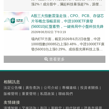
漲2%！成分股中，瀾起科技暴漲超7%，源傑科
技漲超6%，寒武紀、芯原股份等漲幅居前。
A股三大指數震蕩走強，CPO、PCB、存儲芯
片等概念漲幅居前，中證1000ETF廣發
(560010)紅盤蓄勢，一鍵佈局中小盤科技先鋒
2026年06月02日 下午3:19
場内ETF方面，截至2026年6月2日收盤，中證
1000指數(000852)上漲0.48%，中證1000ETF廣
發(560010)上漲0.29%。成份股光庫科技上漲
14.85%，...
查看更多
相關訊息
法定公告欄
|
廣告查詢
|
公司介紹
|
專欄邀稿
|
投資者關係
|
版權聲明
|
重要聲明
|
私隱政策
|
聯絡我們
友情鏈接
清博智能
|
艾媒諮詢
|
和訊
|
新時空
|
時代財經
|
證券市場周