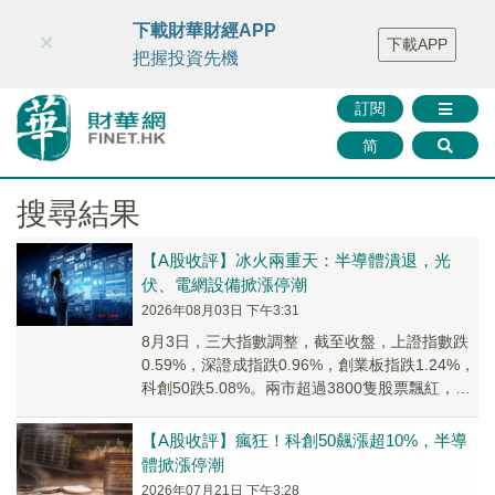
財華智庫網
FINTV
FINMETA
財華證券
媒體矩陣
下載財華財經APP
×
下載APP
智庫沙龍
聯絡我們
把握投資先機
訂閱
简
搜尋結果
【A股收評】冰火兩重天：半導體潰退，光
伏、電網設備掀漲停潮
2026年08月03日 下午3:31
8月3日，三大指數調整，截至收盤，上證指數跌
0.59%，深證成指跌0.96%，創業板指跌1.24%，
科創50跌5.08%。兩市超過3800隻股票飄紅，兩
市成交額約2萬億元。
【A股收評】瘋狂！科創50飆漲超10%，半導
體掀漲停潮
2026年07月21日 下午3:28