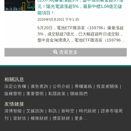
元！陽光電源漲超5%，最新中標1.04億元儲
能項目！
2026年05月20日 下午1:35
5月20日，電池ETF匯添富（159796）爆量漲超
3%，成交額超7億元，已大幅趕超昨日成交額，
盤中資金洶湧湧入，電池ETF匯添富（159796）
獲超3.7億元淨流入！
查看更多
相關訊息
法定公告欄
|
廣告查詢
|
公司介紹
|
專欄邀稿
|
投資者關係
|
版權聲明
|
重要聲明
|
私隱政策
|
聯絡我們
友情鏈接
清博智能
|
艾媒諮詢
|
和訊
|
新時空
|
時代財經
|
證券市場周
刊
|
壹財信
|
權衡財經
|
攬富財經
|
更多...