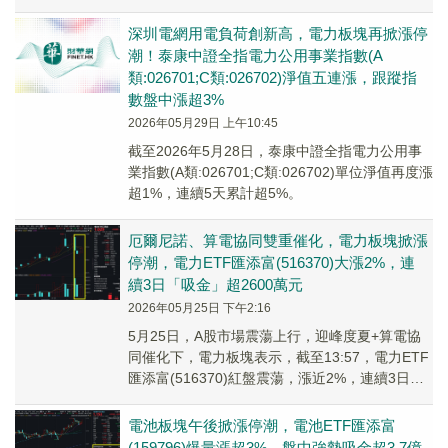
深圳電網用電負荷創新高，電力板塊再掀漲停
潮！泰康中證全指電力公用事業指數(A
類:026701;C類:026702)淨值五連漲，跟蹤指
數盤中漲超3%
2026年05月29日 上午10:45
截至2026年5月28日，泰康中證全指電力公用事
業指數(A類:026701;C類:026702)單位淨值再度漲
超1%，連續5天累計超5%。
厄爾尼諾、算電協同雙重催化，電力板塊掀漲
停潮，電力ETF匯添富(516370)大漲2%，連
續3日「吸金」超2600萬元
2026年05月25日 下午2:16
5月25日，A股市場震蕩上行，迎峰度夏+算電協
同催化下，電力板塊表示，截至13:57，電力ETF
匯添富(516370)紅盤震蕩，漲近2%，連續3日
「吸金」超2600萬元！
電池板塊午後掀漲停潮，電池ETF匯添富
(159796)爆量漲超3%，盤中強勢吸金超3.7億