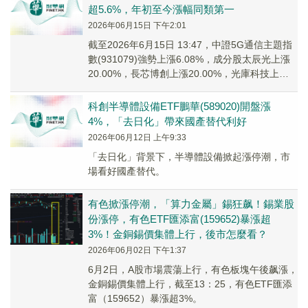
超5.6%，年初至今漲幅同類第一
2026年06月15日 下午2:01
截至2026年6月15日 13:47，中證5G通信主題指
數(931079)強勢上漲6.08%，成分股太辰光上漲
20.00%，長芯博創上漲20.00%，光庫科技上漲
20.00%，電...
科創半導體設備ETF鵬華(589020)開盤漲
4%，「去日化」帶來國產替代利好
2026年06月12日 上午9:33
「去日化」背景下，半導體設備掀起漲停潮，市
場看好國產替代。
有色掀漲停潮，「算力金屬」錫狂飙！錫業股
份漲停，有色ETF匯添富(159652)暴漲超
3%！金銅錫價集體上行，後市怎麼看？
2026年06月02日 下午1:37
6月2日，A股市場震蕩上行，有色板塊午後飙漲，
金銅錫價集體上行，截至13：25，有色ETF匯添
富（159652）暴漲超3%。