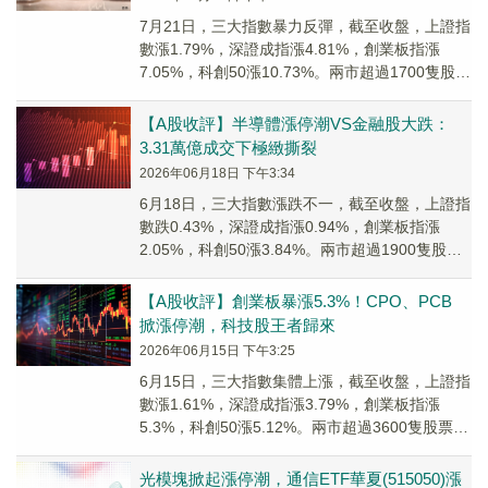
7月21日，三大指數暴力反彈，截至收盤，上證指
數漲1.79%，深證成指漲4.81%，創業板指漲
7.05%，科創50漲10.73%。兩市超過1700隻股票
飄紅，兩市成交額約2.97萬億元。
【A股收評】半導體漲停潮VS金融股大跌：
3.31萬億成交下極緻撕裂
2026年06月18日 下午3:34
6月18日，三大指數漲跌不一，截至收盤，上證指
數跌0.43%，深證成指漲0.94%，創業板指漲
2.05%，科創50漲3.84%。兩市超過1900隻股票
飄紅，兩市成交額約3.31萬億元。
【A股收評】創業板暴漲5.3%！CPO、PCB
掀漲停潮，科技股王者歸來
2026年06月15日 下午3:25
6月15日，三大指數集體上漲，截至收盤，上證指
數漲1.61%，深證成指漲3.79%，創業板指漲
5.3%，科創50漲5.12%。兩市超過3600隻股票飄
紅，兩市成交額約3.03萬億元。
光模塊掀起漲停潮，通信ETF華夏(515050)漲