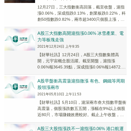
12月27日，三大指數衝高回落，截至收盤，滬指
漲0.06%，深成指跌0.13%，創業板跌0.22%，科
創50指數跌0.82%，兩市超3400只個股上漲，滬
深兩市今日成交額約1.43萬億元。
A股三大指數高開滬指漲0.06% 冰雪產業、電
力等板塊走強
2021年12月24日 上午9:35
【財華社訊】12月24日，A股三大指數集體高
開，元宇宙概念股活躍。截至開盤，滬指漲
0.06%報3645.39點，深成指漲0.06%報14872.42
點，創指漲0.23%報3381...
A股早盤衝高震蕩滬指微漲 有色、鋼鐵等周期
股領漲兩市
2021年05月10日 上午11:53
【財華社訊】5月10日，滬深兩市叁大指數早盤衝
高震蕩，個股漲跌數五五開，漲幅在9%以上個股
近80只，市場賺錢效應較好。截止上午收盤，滬
指漲0.06%報3420.90點，成交額為2...
A股三大股指漲跌不一滬指漲0.06% 港口航運