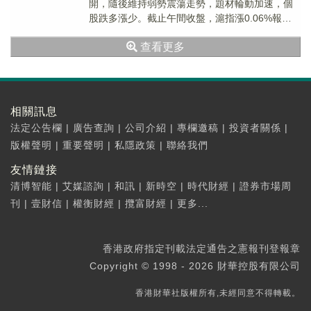
開，隨後維持弱勢震蕩走勢，題材輪動加速，個
股跌多漲少。截止午間收盤，滬指漲0.06%報
2994.8點，深成指跌0.48%報11428....
查看更多
相關訊息
法定公告欄
|
廣告查詢
|
公司介紹
|
專欄邀稿
|
投資者關係
|
版權聲明
|
重要聲明
|
私隱政策
|
聯絡我們
友情鏈接
清博智能
|
艾媒諮詢
|
和訊
|
新時空
|
時代財經
|
證券市場周
刊
|
壹財信
|
權衡財經
|
攬富財經
|
更多...
香港政府指定刊載法定通告之憲報刊登報章
Copyright © 1998 - 2026 財華控股有限公司
香港財華社版權所有,未經同意不得轉載。