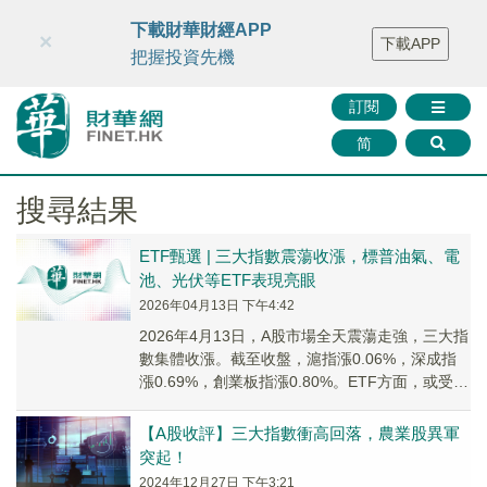
財華智庫網
FINTV
FINMETA
財華證券
媒體矩陣
下載財華財經APP
×
下載APP
智庫沙龍
聯絡我們
把握投資先機
訂閱
简
搜尋結果
ETF甄選 | 三大指數震蕩收漲，標普油氣、電
池、光伏等ETF表現亮眼
2026年04月13日 下午4:42
2026年4月13日，A股市場全天震蕩走強，三大指
數集體收漲。截至收盤，滬指漲0.06%，深成指
漲0.69%，創業板指漲0.80%。ETF方面，或受相
關消息刺激，標普油氣、電池、...
【A股收評】三大指數衝高回落，農業股異軍
突起！
2024年12月27日 下午3:21