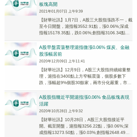
板塊高開
2021年01月07日 上午9:39
【財華社訊】1月7日，A股三大股指漲跌不一，截
至今日開盤，滬指報3552.91點，漲0.06%;深成
指報15178.35點，跌0.06%;創指報3106.34點，
跌0.28%。盤...
A股早盤震蕩整理滬指微漲0.06% 煤炭、金融
股漲幅居前
2020年12月09日 上午11:41
【財華社訊】12月9日，A股三大股指持續縮量整
理，滬指在3400點上方窄幅震蕩，個股多數下
跌，漲幅超9%個股30餘家，兩市分化嚴重，市場
賺錢效應較差。截至午間收盤，滬指漲0.06...
A股股指幾近平開滬指漲0.06% 食品板塊表現
活躍
2020年10月28日 上午9:32
【財華社訊】10月28日，A股三大股指接近平
開。截至開盤，滬指報3256.22點，漲0.06%;深
成指報13273.50點，漲0.03%;創指報2648.49