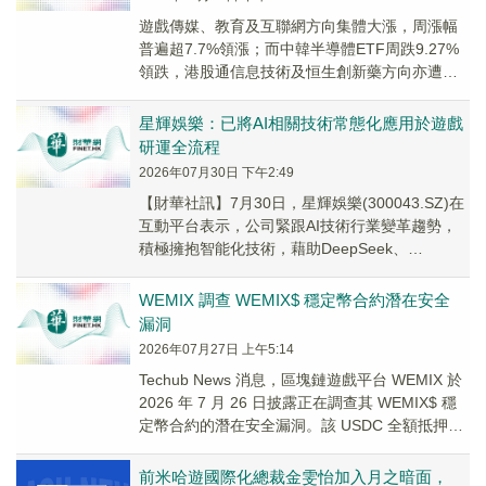
遊戲傳媒、教育及互聯網方向集體大漲，周漲幅
普遍超7.7%領漲；而中韓半導體ETF周跌9.27%
領跌，港股通信息技術及恒生創新藥方向亦遭重
挫。
星輝娛樂：已將AI相關技術常態化應用於遊戲
研運全流程
2026年07月30日 下午2:49
【財華社訊】7月30日，星輝娛樂(300043.SZ)在
互動平台表示，公司緊跟AI技術行業變革趨勢，
積極擁抱智能化技術，藉助DeepSeek、
ChatGPT、豆包、元寶、千問、M...
WEMIX 調查 WEMIX$ 穩定幣合約潛在安全
漏洞
2026年07月27日 上午5:14
Techub News 消息，區塊鏈遊戲平台 WEMIX 於
2026 年 7 月 26 日披露正在調查其 WEMIX$ 穩
定幣合約的潛在安全漏洞。該 USDC 全額抵押穩
定幣的...
前米哈遊國際化總裁金雯怡加入月之暗面，