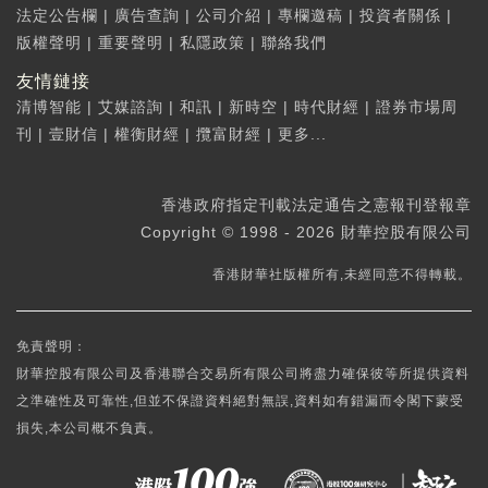
法定公告欄
|
廣告查詢
|
公司介紹
|
專欄邀稿
|
投資者關係
|
版權聲明
|
重要聲明
|
私隱政策
|
聯絡我們
友情鏈接
清博智能
|
艾媒諮詢
|
和訊
|
新時空
|
時代財經
|
證券市場周
刊
|
壹財信
|
權衡財經
|
攬富財經
|
更多...
香港政府指定刊載法定通告之憲報刊登報章
Copyright © 1998 - 2026 財華控股有限公司
香港財華社版權所有,未經同意不得轉載。
免責聲明：
財華控股有限公司及香港聯合交易所有限公司將盡力確保彼等所提供資料
之準確性及可靠性,但並不保證資料絕對無誤,資料如有錯漏而令閣下蒙受
損失,本公司概不負責。