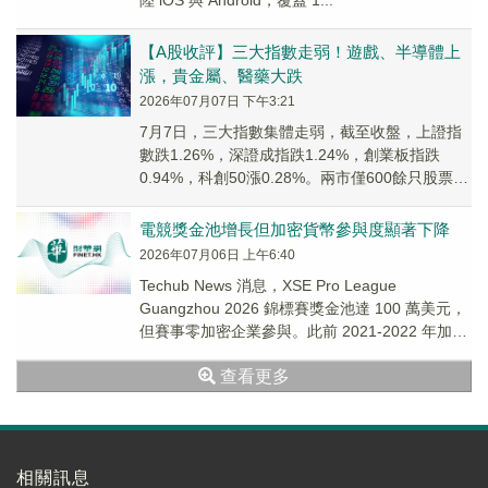
陸 iOS 與 Android，覆蓋 1...
【A股收評】三大指數走弱！遊戲、半導體上
漲，貴金屬、醫藥大跌
2026年07月07日 下午3:21
7月7日，三大指數集體走弱，截至收盤，上證指
數跌1.26%，深證成指跌1.24%，創業板指跌
0.94%，科創50漲0.28%。兩市僅600餘只股票飄
紅，兩市成交額約2.58萬億元，明顯縮量。
電競獎金池增長但加密貨幣參與度顯著下降
2026年07月06日 上午6:40
Techub News 消息，XSE Pro League
Guangzhou 2026 錦標賽獎金池達 100 萬美元，
但賽事零加密企業參與。此前 2021-2022 年加密
貨...
查看更多
相關訊息