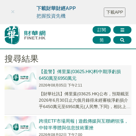
財華智庫網
FINTV
FINMETA
財華證券
媒體矩陣
下載財華財經APP
×
下載APP
智庫沙龍
聯絡我們
把握投資先機
訂閱
简
搜尋結果
【盈警】傅里葉(03625.HK)料中期淨虧損
6450萬至6950萬元
2026年08月05日 下午2:11
【財華社訊】傅里葉(03625.HK)公布，預期截至
2026年6月30日止六個月錄得未經審核淨虧損介
乎6450萬元至6950萬元(人民幣,下同)，相比上年
同期淨虧損約3090萬元...
跨境ETF市場周報 | 遊戲傳媒與互聯網領漲，
中韓半導體與信息技術重挫
2026年08月02日 下午7:00