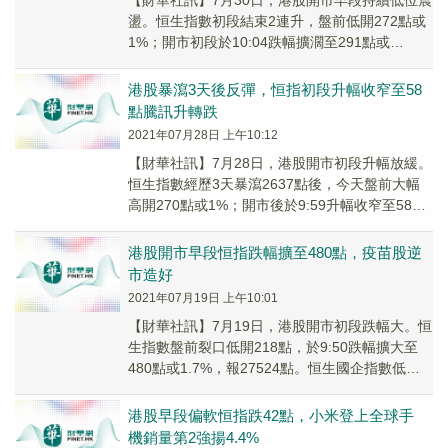
【財華社訊】7月30日，港股開市早段持續低位震
盪。恒生指數初段結束2連升，盤前低開272點或
1%；開市初段於10:04跌幅擴濶至291點或
1.1%，報26023點。恒生國企指數盤...
港股暴瀉3天後反彈，恒指初段升幅收窄至58
點騰訊升轉跌
2021年07月28日 上午10:12
【財華社訊】7月28日，港股開市初段升幅放緩。
恒生指數經歷3天暴瀉2637點後，今天盤前大幅
高開270點或1%；開市後於9:59升幅收窄至58點
或0.2%，報25144點。恒生國...
港股開市早段恒指跌幅擴至480點，疫苗股逆
市造好
2021年07月19日 上午10:01
【財華社訊】7月19日，港股開市初段跌幅大。恒
生指數盤前裂口低開218點，於9:50跌幅擴大至
480點或1.7%，報27524點。恒生國企指數低開
94點，開市初段跌幅擴至182點...
港股早段偏軟恒指跌42點，小米登上全球手
機銷量第2強揚4.4%