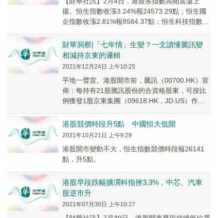
【財華社訊】2月4日，港股各指數高開震蕩上
揚。恒生指數收漲3.24%報24573.29點；恒生國
企指數收漲2.81%報8584.37點；恒生科技指數收
漲3.05%報5581.63...
財華洞察|「七年情」生變？一文讀懂騰訊變
相減持京東的邏輯
2021年12月24日 上午10:25
平地一聲雷。港股開市前，騰訊（00700.HK）宣
佈：每持有21股騰訊股份的合資格股東，可按比
例獲發1股京東集團（09618.HK，JD.US）作為
特别中期股息。這一公告並不突然...
港股競價時段升5點 中國恒大低開
2021年10月21日 上午9:29
港股開市變動不大，恒生指數競價時段報26141
點，升5點。
港股早段跌幅擴濶科指挫3.3%，中芯、汽車
股逆市升
2021年07月30日 上午10:27