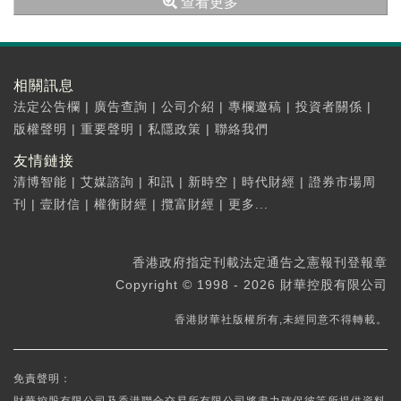
查看更多
相關訊息
法定公告欄
|
廣告查詢
|
公司介紹
|
專欄邀稿
|
投資者關係
|
版權聲明
|
重要聲明
|
私隱政策
|
聯絡我們
友情鏈接
清博智能
|
艾媒諮詢
|
和訊
|
新時空
|
時代財經
|
證券市場周
刊
|
壹財信
|
權衡財經
|
攬富財經
|
更多...
香港政府指定刊載法定通告之憲報刊登報章
Copyright © 1998 - 2026 財華控股有限公司
香港財華社版權所有,未經同意不得轉載。
免責聲明：