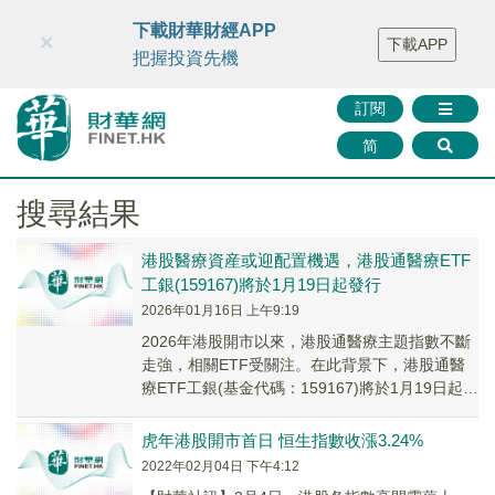
財華智庫網
FINTV
FINMETA
財華證券
媒體矩陣
下載財華財經APP
×
下載APP
智庫沙龍
聯絡我們
把握投資先機
訂閱
简
搜尋結果
港股醫療資産或迎配置機遇，港股通醫療ETF
工銀(159167)將於1月19日起發行
2026年01月16日 上午9:19
2026年港股開市以來，港股通醫療主題指數不斷
走強，相關ETF受關注。在此背景下，港股通醫
療ETF工銀(基金代碼：159167)將於1月19日起正
式發行。
虎年港股開市首日 恒生指數收漲3.24%
2022年02月04日 下午4:12