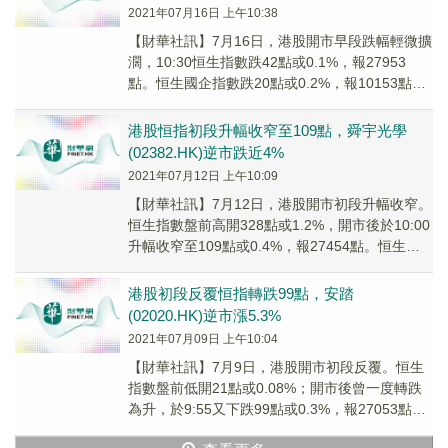
2021年07月16日 上午10:38
【財華社訊】7月16日，港股開市早段跌幅輕微擴
濶，10:30恒生指數跌42點或0.1%，報27953
點。恒生國企指數跌20點或0.2%，報10153點。
恒生科技指數跌24點或0....
港股恒指初段升幅收窄至109點，舜宇光學
(02382.HK)逆市跌近4%
2021年07月12日 上午10:09
【財華社訊】7月12日，港股開市初段升幅收窄。
恒生指數盤前高開328點或1.2%，開市後於10:00
升幅收窄至109點或0.4%，報27454點。恒生國
企指數高開124點或1.2...
港股初段反覆恒指轉跌99點，安踏
(02020.HK)逆市漲5.3%
2021年07月09日 上午10:04
【財華社訊】7月9日，港股開市初段反覆。恒生
指數盤前低開21點或0.08%；開市後曾一度轉跌
為升，於9:55又下跌99點或0.3%，報27053點。
恒生國企指數低開12點或0.1...