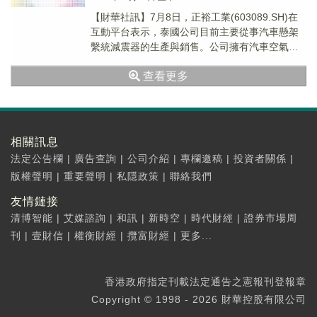
【財華社訊】7月8日，正裕工業(603089.SH)在
互動平台表示，泰國公司目前主要從事汽車懸架
繫統減震器的生產與銷售。公司擁有汽車空氣懸
架減震器、汽車懸架磁流變減震器等電控智能...
查看更多
相關訊息
法定公告欄
|
廣告查詢
|
公司介紹
|
專欄邀稿
|
投資者關係
|
版權聲明
|
重要聲明
|
私隱政策
|
聯絡我們
友情鏈接
清博智能
|
艾媒諮詢
|
和訊
|
新時空
|
時代財經
|
證券市場周
刊
|
壹財信
|
權衡財經
|
攬富財經
|
更多...
香港政府指定刊載法定通告之憲報刊登報章
Copyright © 1998 - 2026 財華控股有限公司