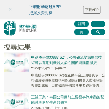
財華智庫網
FINTV
FINMETA
財華證券
媒體矩陣
下載財華財經APP
×
下載APP
智庫沙龍
聯絡我們
把握投資先機
訂閱
简
搜尋結果
中鼎股份(000887.SZ)：公司磁流變減振器技
術可以運用到機器人柔性關節與腿部減振
2025年08月22日 下午6:02
中鼎股份(000887.SZ)在互動平台上回答表示，公
司磁流變減振器技術可以運用到機器人柔性關節
與腿部減振，目前磁流變減震器主要運用於汽
車，公司正在加快佈局磁流變減振器項目佈局。
正裕工業：泰國公司目前主要從事汽車懸架繫
統減震器的生產與銷售
2025年07月08日 上午11:06