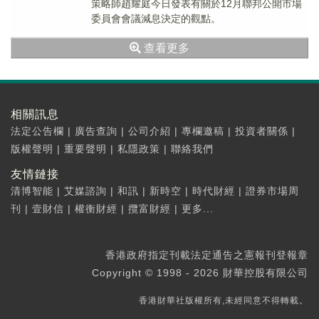
策略師趙耀庭今日發表有關於12月聯邦公開市場
委員會會議減息決定的觀點。
查看更多
相關訊息
法定公告欄
|
廣告查詢
|
公司介紹
|
專欄邀稿
|
投資者關係
|
版權聲明
|
重要聲明
|
私隱政策
|
聯絡我們
友情鏈接
清博智能
|
艾媒諮詢
|
和訊
|
新時空
|
時代財經
|
證券市場周
刊
|
壹財信
|
權衡財經
|
攬富財經
|
更多...
香港政府指定刊載法定通告之憲報刊登報章
Copyright © 1998 - 2026 財華控股有限公司
香港財華社版權所有,未經同意不得轉載。