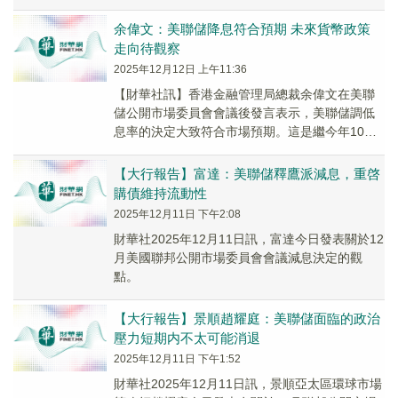
目前來說，外圍的風險加劇，資本市場難免會出
現...
余偉文：美聯儲降息符合預期 未來貨幣政策
走向待觀察
2025年12月12日 上午11:36
【財華社訊】香港金融管理局總裁余偉文在美聯
儲公開市場委員會會議後發言表示，美聯儲調低
息率的決定大致符合市場預期。這是繼今年10月
後再次減息，而這個減息週期從2024年9月至今
共減...
【大行報告】富達：美聯儲釋鷹派減息，重啓
購債維持流動性
2025年12月11日 下午2:08
財華社2025年12月11日訊，富達今日發表關於12
月美國聯邦公開市場委員會會議減息決定的觀
點。
【大行報告】景順趙耀庭：美聯儲面臨的政治
壓力短期内不太可能消退
2025年12月11日 下午1:52
財華社2025年12月11日訊，景順亞太區環球市場