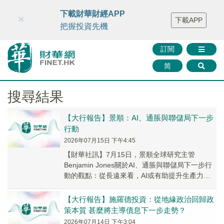
財華智庫網
FINTV
FINMETA
財華證券
媒體矩陣
下載財華財經APP
×
下載APP
智庫沙龍
聯絡我們
把握投資先機
訂閱
简
搜尋結果
【大行報告】景順：AI、通脹與聯儲局下一步
行動
2026年07月15日 下午4:45
【財華社訊】7月15日，景順全球研究主管
Benjamin Jones關於AI、通脹與聯儲局下一步行
動的觀點：從長遠來看，AI或有助提升生產力、
改善效率及降低成本。然而，數據中心需...
【大行報告】施羅德投資：從地緣政治回歸政
策本質 甚麼將主導債息下一步走勢？
2026年07月14日 下午3:04