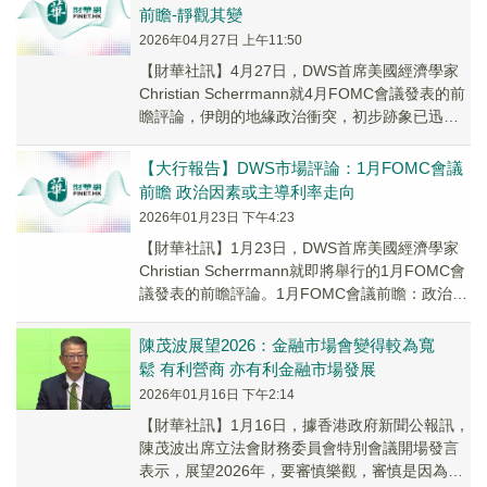
前瞻-靜觀其變
2026年04月27日 上午11:50
​【財華社訊】4月27日，DWS首席美國經濟學家
Christian Scherrmann就4月FOMC會議發表的前
瞻評論，伊朗的地緣政治衝突，初步跡象已迅速
反映在經濟數據中。3月...
【大行報告】DWS市場評論：1月FOMC會議
前瞻 政治因素或主導利率走向
2026年01月23日 下午4:23
【財華社訊】1月23日，DWS首席美國經濟學家
Christian Scherrmann就即將舉行的1月FOMC會
議發表的前瞻評論。1月FOMC會議前瞻：政治因
素或主導利率走向。過...
陳茂波展望2026：金融市場會變得較為寬
鬆 有利營商 亦有利金融市場發展
2026年01月16日 下午2:14
【財華社訊】1月16日，據香港政府新聞公報訊，
陳茂波出席立法會財務委員會特別會議開場發言
表示，展望2026年，要審慎樂觀，審慎是因為就