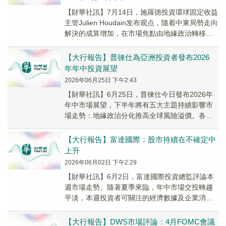
【財華社訊】7月14日，施羅德投資環球固定收益
主管Julien Houdain发布观点，隨着中東局勢走向
解決的成算增加，在市場焦點由地緣政治轉移之
際，我們在此概述不同情境將如何演...
【大行報告】普徠仕為亞洲投資者發布2026
年年中投資展望
2026年06月25日 下午2:43
【財華社訊】6月25日，普徠仕今日發布2026年
年中市場展望，下半年將有五大主題持續影響市
場走勢：地緣政治分化推高全球風險溢價。各國
政府日益重視能源安全、本土製造能力及供應鏈
多元...
【大行報告】富達國際：股市持續在不確定中
上升
2026年06月02日 下午2:29
​【財華社訊】6月2日，富達國際投資總監評論本
週市場走勢。隨著夏季來臨，年中市場交投轉趨
平淡，本週投資者可關注的經濟數據及企業消息
相對有限。即使中東局勢仍然備受關注，但目前
未見局...
【大行報告】DWS市場評論：4月FOMC會議