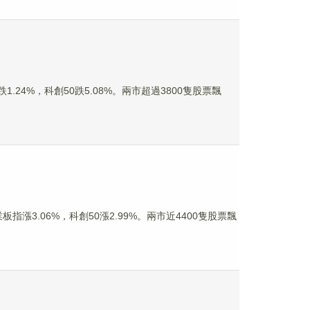
.24%，科創50跌5.08%。兩市超過3800隻股票飄
指漲3.06%，科創50漲2.99%。兩市近4400隻股票飄