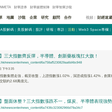
INMETA
財華證券
財華
媒體矩陣
財華
智庫沙龍
單
地圖
沙龍
企業
研究
顧問
合作
視頻
財經速
A股解碼
美股解碼
股評
研報
專訪
活動
Web3 Space專欄
評】三大指數齊反彈，半導體、創新藥板塊扛大旗！
net.hk/newscenter/news_content/6a758af5230829aa6d4bc948
日 下午3:35
指數集體走強，截至收盤，上證指數漲1.02%，深證成指漲1.42%，創業板指
交額約2.68萬億元。
評】盤面休整？三大指數漲跌不一，煤炭、半導體表現強勢
net.hk/newscenter/news_content/6a7436c323082966d79a34c7