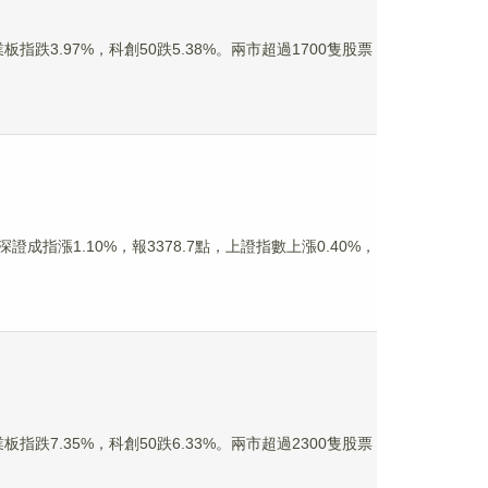
指跌3.97%，科創50跌5.38%。兩市超過1700隻股票
證成指漲1.10%，報3378.7點，上證指數上漲0.40%，
指跌7.35%，科創50跌6.33%。兩市超過2300隻股票