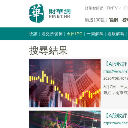
財華智庫網
FINTV
F
港股100強
官網
榜
快訊
港交所發佈
今日IPO
一圖解碼
港股解碼
搜尋結果
【A股收
https://www.fi
2026年08月07
8月7日，三大
飄紅，兩市成
【A股收
https://www.fi