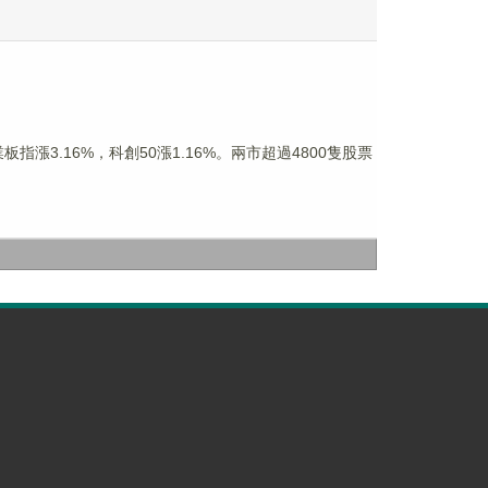
指漲3.16%，科創50漲1.16%。兩市超過4800隻股票