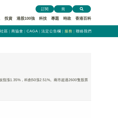
訂閱
简
遞
投資
港股100強
科技
專題
時政
香港百科
社區
商協會
CAGA
法定公告欄
服務
聯絡我們
漲1.35%，科創50漲2.51%。兩市超過2600隻股票