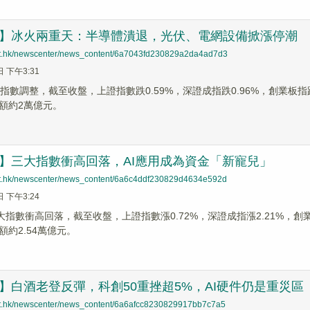
評】冰火兩重天：半導體潰退，光伏、電網設備掀漲停潮
net.hk/newscenter/news_content/6a7043fd230829a2da4ad7d3
日 下午3:31
指數調整，截至收盤，上證指數跌0.59%，深證成指跌0.96%，創業板指跌1
額約2萬億元。
】三大指數衝高回落，AI應用成為資金「新寵兒」
net.hk/newscenter/news_content/6a6c4ddf230829d4634e592d
日 下午3:24
大指數衝高回落，截至收盤，上證指數漲0.72%，深證成指漲2.21%，創業板
約2.54萬億元。
】白酒老登反彈，科創50重挫超5%，AI硬件仍是重災區
net.hk/newscenter/news_content/6a6afcc8230829917bb7c7a5