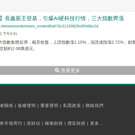
】長鑫新王登基，引爆AI硬科技行情，三大指數齊漲
net.hk/newscenter/news_content/6a670c31230829c6f346bc2d
日 下午3:41
大指數集體反彈，截至收盤，上證指數漲1.15%，深證成指漲2.72%，創業板
交額約2.08萬億元。
查看更多
者關係
|
版權聲明
|
重要聲明
|
私隱政策
|
聯絡我們
券市場周刊
|
壹財信
|
權衡財經
|
攬富財經
|
更多...