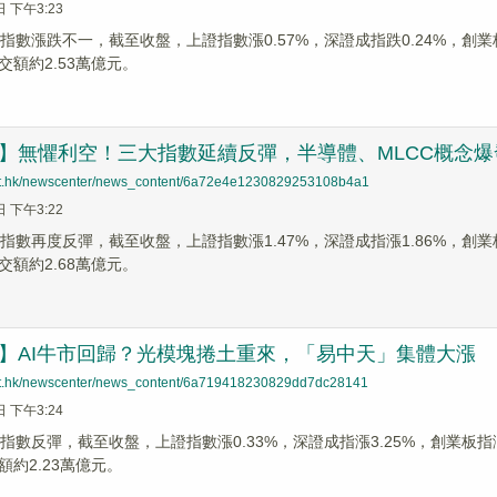
日 下午3:23
指數漲跌不一，截至收盤，上證指數漲0.57%，深證成指跌0.24%，創業板指
交額約2.53萬億元。
】無懼利空！三大指數延續反彈，半導體、MLCC概念爆
net.hk/newscenter/news_content/6a72e4e1230829253108b4a1
日 下午3:22
指數再度反彈，截至收盤，上證指數漲1.47%，深證成指漲1.86%，創業板指
交額約2.68萬億元。
】AI牛市回歸？光模塊捲土重來，「易中天」集體大漲
net.hk/newscenter/news_content/6a719418230829dd7dc28141
日 下午3:24
指數反彈，截至收盤，上證指數漲0.33%，深證成指漲3.25%，創業板指漲5
約2.23萬億元。