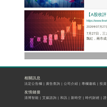
【A股收評
https://www.fi
2026年07月27
7月27日，三
飄紅，兩市成
相關訊息
法定公告欄
|
廣告查詢
|
公司介紹
|
專欄邀稿
|
投資
友情鏈接
清博智能
|
艾媒諮詢
|
和訊
|
新時空
|
時代財經
|
證