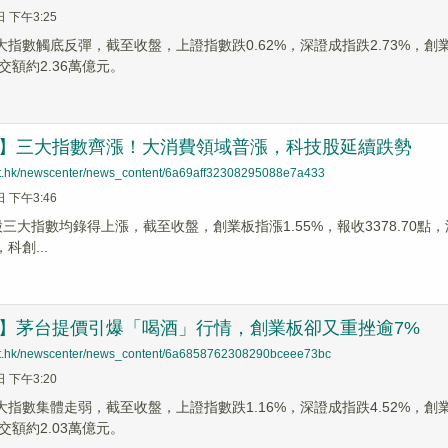
日 下午3:25
大指數觸底反彈，截至收盤，上證指數跌0.62%，深證成指跌2.73%，創業板
交額約2.36萬億元。
評】三大指數齊漲！大消費領域普漲，科技股延續跌勢
net.hk/newscenter/news_content/6a69aff32308295088e7a433
日 下午3:46
股三大指數均錄得上漲，截至收盤，創業板指漲1.55%，報收3378.70點，深
，科創...
評】茅台提價引爆「喝酒」行情，創業板卻又重挫逾7%
net.hk/newscenter/news_content/6a6858762308290bceee73bc
日 下午3:20
大指數集體走弱，截至收盤，上證指數跌1.16%，深證成指跌4.52%，創業板
交額約2.03萬億元。