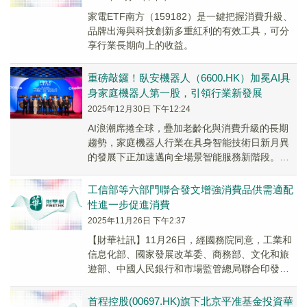
家電ETF南方（159182）是一鍵把握消費升級、
品牌出海與科技創新多重紅利的有效工具，可分
享行業長期向上的收益。
重磅敲鑼！臥安機器人（6600.HK）加冕AI具
身家庭機器人第一股，引領行業新發展
2025年12月30日 下午12:24
AI浪潮席捲全球，疊加老齡化與消費升級的長期
趨勢，家庭機器人行業在具身智能技術日新月異
的發展下正加速邁向全場景智能服務新階段。技
術突破、需求爆發與多元競爭格局，共同催生出
一條黃金賽道。
工信部等六部門聯合發文增強消費品供需適配
性進一步促進消費
2025年11月26日 下午2:37
【財華社訊】11月26日，經國務院同意，工業和
信息化部、國家發展改革委、商務部、文化和旅
遊部、中國人民銀行和市場監管總局聯合印發
《關於增強消費品供需適配性進一步促進消費的
實施方案...
首程控股(00697.HK)旗下北京平准基金投資華