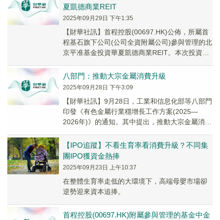
夏凱德商業REIT
2025年09月29日 下午1:35
【財華社訊】首程控股(00697.HK)公佈，所屬首
程基石旗下公司(公司全資附屬公司)參與管理的北
京平准基金投資華夏凱德商業REIT。本次投資有
助於進一步豐富消費場景、優化消費環...
八部門：推動大宗金屬消費升級
2025年09月28日 下午3:09
【財華社訊】9月28日，工業和信息化部等八部門
印發《有色金屬行業穩增長工作方案(2025—
2026年)》的通知。其中提出，推動大宗金屬消費
升級。圍繞新能源汽車、新一代電子信息、航...
【IPO追蹤】不看生育率看消費升級？不同集
團IPO獲資金熱捧
2025年09月23日 上午10:37
在整體生育率走低的大環境下，高端母嬰市場卻
逆勢迎來資本追捧。
首程控股(00697.HK)附屬參與管理的基金中金