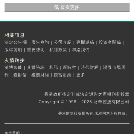
引超400家企業參展，推動全民消費升級，助...
查看更多
相關訊息
法定公告欄
|
廣告查詢
|
公司介紹
|
專欄邀稿
|
投資者關係
|
版權聲明
|
重要聲明
|
私隱政策
|
聯絡我們
友情鏈接
清博智能
|
艾媒諮詢
|
和訊
|
新時空
|
時代財經
|
證券市場周
刊
|
壹財信
|
權衡財經
|
攬富財經
|
更多...
香港政府指定刊載法定通告之憲報刊登報章
Copyright © 1998 - 2026 財華控股有限公司
香港財華社版權所有,未經同意不得轉載。
免責聲明：