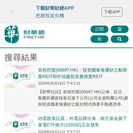
財華智庫網
FINTV
FINMETA
財華證券
媒體矩陣
下載財華財經APP
×
下載APP
智庫沙龍
聯絡我們
把握投資先機
訂閱
简
搜尋結果
首程控股(00697.HK)：投资國泰海通砂之船商
業REIT和中信建投首農商業REIT
2026年06月18日 下午1:31
​【財華社訊】首程控股(00697.HK)公佈，近日，
集團所屬首程基石旗下公司(公司全資附屬公司)參
與投資國泰海通砂之船封閉式商業不動產證券投
資基金(國泰海通砂之船商業REIT)...
内需政策託底，外需品牌出海，南方基金旗下
家電ETF南方(159182)正在發售
2026年04月21日 下午7:57