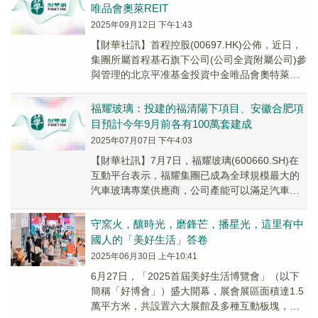
唯品會奧萊REIT
2025年09月12日 下午1:43
【財華社訊】首程控股(00697.HK)公佈，近日，
集團所屬首程基石旗下公司(公司全資附屬公司)參
與管理的北京平准基金投資中金唯品會奧特萊斯
封閉式基礎設施證券投資基金(「中金唯品...
福耀玻璃：投建的福清陽下項目、安徽合肥項
目預計今年9月前各有100萬套建成
2025年07月07日 下午4:03
【財華社訊】7月7日，福耀玻璃(600660.SH)在
互動平台表示，福耀集團已成為全球規模最大的
汽車玻璃專業供應商，公司產能可以滿足汽車廠
的需求。未來，公司還會通過汽車市場發展態...
守窯火，釀時光，磨鋒芒，播星光，這里有中
國人的「美好生活」答卷
2025年06月30日 上午10:41
6月27日，「2025首屆美好生活博覽會」（以下
簡稱「好博會」）盛大開幕，展會展區面積達1.5
萬平方米，共設置六大展館及多種互動板塊，吸