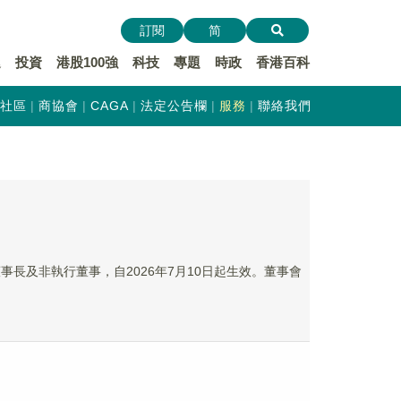
訂閱
简
遞
投資
港股100強
科技
專題
時政
香港百科
社區
商協會
CAGA
法定公告欄
服務
聯絡我們
董事長及非執行董事，自2026年7月10日起生效。董事會