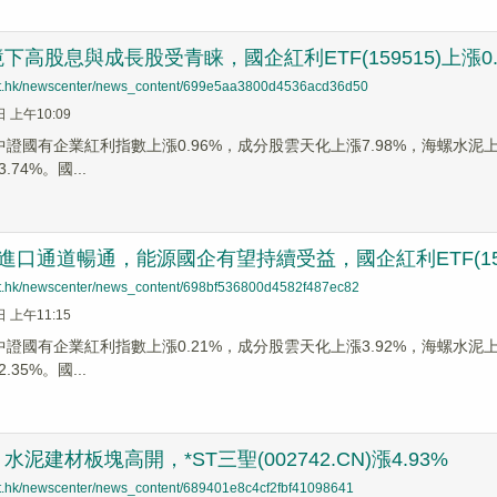
下高股息與成長股受青睐，國企紅利ETF(159515)上漲0.
net.hk/newscenter/news_content/699e5aa3800d4536acd36d50
日 上午10:09
，中證國有企業紅利指數上漲0.96%，成分股雲天化上漲7.98%，海螺水泥上漲
74%。國...
進口通道暢通，能源國企有望持續受益，國企紅利ETF(1595
net.hk/newscenter/news_content/698bf536800d4582f487ec82
日 上午11:15
，中證國有企業紅利指數上漲0.21%，成分股雲天化上漲3.92%，海螺水泥上漲
35%。國...
泥建材板塊高開，*ST三聖(002742.CN)漲4.93%
net.hk/newscenter/news_content/689401e8c4cf2fbf41098641