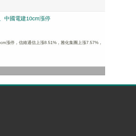
建、中國電建10cm漲停
10cm漲停，信維通信上漲8.51%，雅化集團上漲7.57%，