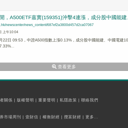
開，A500ETF嘉實(159351)沖擊4連漲，成分股中國能
net.hk/newscenter/news_content/687ef2a3800d457d2ca07067
日 上午10:04
7月22日 09:53，中證A500指數上漲0.13%，成分股中國能建、中國電建
33%...
查看更多
者關係
|
版權聲明
|
重要聲明
|
私隱政策
|
聯絡我們
券市場周刊
|
壹財信
|
權衡財經
|
攬富財經
|
更多...