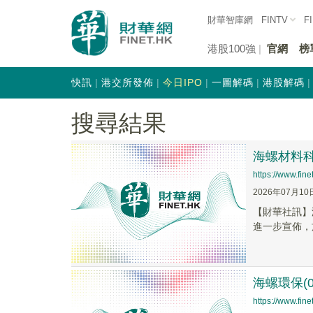
財華智庫網
FINTV
F
港股100強
官網
榜
快訊
港交所發佈
今日IPO
一圖解碼
港股解碼
搜尋結果
海螺材料科
https://www.fi
2026年07月10
【財華社訊】
進一步宣佈，
海螺環保(
https://www.fi