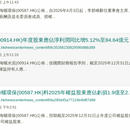
日 上午11:43
海螺環保(00587.HK)公佈，自2026年4月3日起，李群峰辭任董事
薪酬及提名委員會成員、授權...
0914.HK)年度股東應佔淨利潤同比增5.12%至84.64億元
net.hk/newscenter/news_content/69c35266230829590dfdb389
日 上午11:10
海螺水泥(00914.HK)公佈，按國際財務報告準則，截至2025年12月31
權益持有人應...
環保(00587.HK)料2025年權益​股東應佔虧損1.9億至2
net.hk/newscenter/news_content/69a290d45a77124b4bf87d98
日 下午2:51
海螺環保(00587.HK)公佈，預期截至2025年12月31日止年度公司權益股
司權益股東...