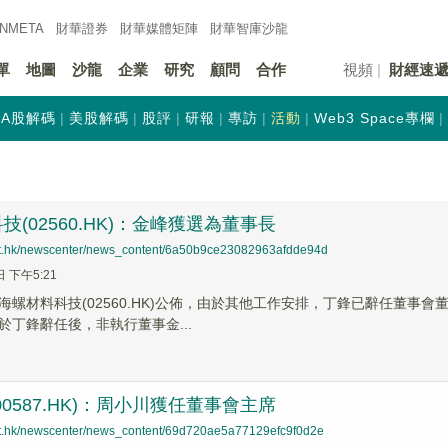
INMETA
財華證券
財華
媒體矩陣
財華
智庫沙龍
單
地圖
沙龍
企業
研究
顧問
合作
視頻
財經速
A股解碼
美股解碼
股評
研報
專訪
活動
Web3 Space專欄
技(02560.HK)：金峰獲選為董事長
net.hk/newscenter/news_content/6a50b9ce23082963afdde94d
日 下午5:21
海螺材料科技(02560.HK)公佈，由於其他工作安排，丁鋒已辭任董事會
於丁鋒辭任後，非執行董事金...
00587.HK)：周小川獲任董事會主席
net.hk/newscenter/news_content/69d720ae5a77129efc9f0d2e