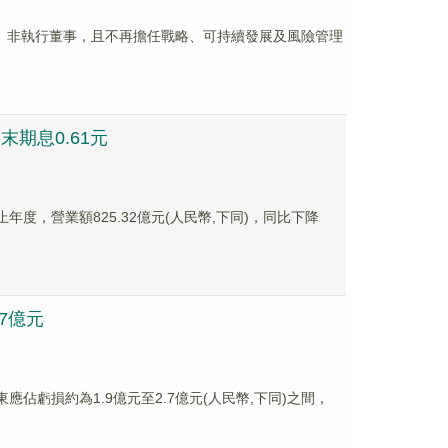
會主席、非執行董事，且不再擔任戰略、可持續發展及風險管理
 末期息0.61元
日止年度，營業額825.32億元(人民幣,下同)，同比下降
.7億元
東應佔虧損約為1.9億元至2.7億元(人民幣,下同)之間，