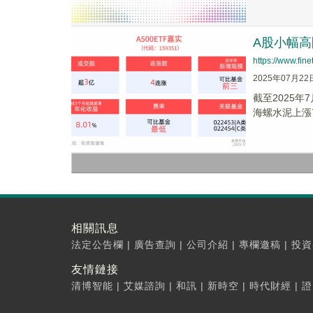
A股小幅高
https://www.fi
2025年07月22
截至2025年
海螺水泥上漲7.
相關訊息
法定公告欄
|
廣告查詢
|
公司介紹
|
專欄邀稿
|
投資
友情鏈接
清博智能
|
艾媒諮詢
|
和訊
|
新時空
|
時代財經
|
證