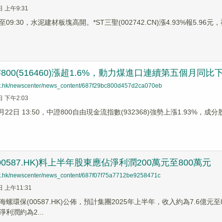
日 上午9:31
9:30，水泥建材板塊高開。*ST三聖(002742.CN)漲4.93%報5.96元，福
800(516460)漲超1.6%，動力煤進口連續第五個月同比
net.hk/newscenter/news_content/687f29bc800d457d2ca070eb
日 下午2:03
月22日 13:50，中證800自由現金流指數(932368)強勢上漲1.93%，成分股
0587.HK)料上半年股東應佔淨利潤200萬元至800萬元
net.hk/newscenter/news_content/687f07f75a7712be9258471c
日 上午11:31
螺環保(00587.HK)公佈，預計集團2025年上半年，收入約為7.6億元至
利潤約為2...