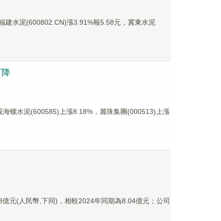
建水泥(600802.CN)漲3.91%報5.58元，冀東水泥
下降
海螺水泥(600585)上漲8.18%，麗珠集團(000513)上漲
8億元(人民幣,下同)，相較2024年同期為8.04億元；公司