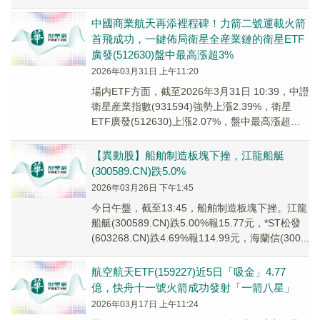
(60...
中國商業航天再添裡程碑！力箭二號運載火箭
首飛成功，一鍵佈局衛星全産業鏈的衛星ETF
廣發(512630)盤中最高漲超3%
2026年03月31日 上午11:20
場内ETF方面，截至2026年3月31日 10:39，中證
衛星産業指數(931594)強勢上漲2.39%，衛星
ETF廣發(512630)上漲2.07%，盤中最高漲超
3%。成分股航...
【異動股】船舶制造板塊下挫，江龍船艇
(300589.CN)跌5.0%
2026年03月26日 下午1:45
今日午盤，截至13:45，船舶制造板塊下挫。江龍
船艇(300589.CN)跌5.00%報15.77元，*ST松發
(603268.CN)跌4.69%報114.99元，海蘭信(300...
航空航天ETF(159227)近5日「吸金」4.77
億，快舟十一號火箭成功發射「一箭八星」
2026年03月17日 上午11:24