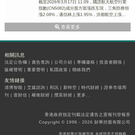
截至2026年3月17日 11:09，國證航天航空行業
指數(CN5082)成分股方面漲跌互現，三角防務領
漲2.08%，邁信林上漲1.95%，洪都航空上漲
1.33%；海蘭信領跌。航...
查看更多
相關訊息
法定公告欄
|
廣告查詢
|
公司介紹
|
專欄邀稿
|
投資者關係
|
版權聲明
|
重要聲明
|
私隱政策
|
聯絡我們
友情鏈接
清博智能
|
艾媒諮詢
|
和訊
|
新時空
|
時代財經
|
證券市場周
刊
|
壹財信
|
權衡財經
|
攬富財經
|
更多...
香港政府指定刊載法定通告之憲報刊登報章
Copyright © 1998 - 2026 財華控股有限公司
香港財華社版權所有,未經同意不得轉載。