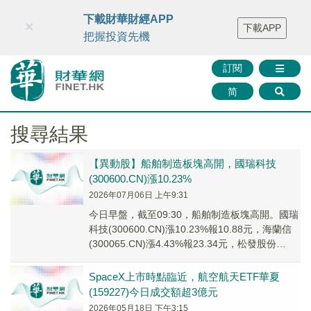
財華智庫網
FINTV
FINMETA
財華證券
媒體矩陣
下載財華財經APP
×
下載APP
智庫沙龍
聯絡我們
把握投資先機
訂閱
简
搜尋結果
【異動股】船舶制造板塊高開，國瑞科技
(300600.CN)漲10.23%
2026年07月06日 上午9:31
今日早盤，截至09:30，船舶制造板塊高開。國瑞
科技(300600.CN)漲10.23%報10.88元，海蘭信
(300065.CN)漲4.43%報23.34元，松發股份
(6032...
SpaceX上市時點臨近，航空航天ETF華夏
(159227)今日成交額超3億元
2026年05月18日 下午3:15