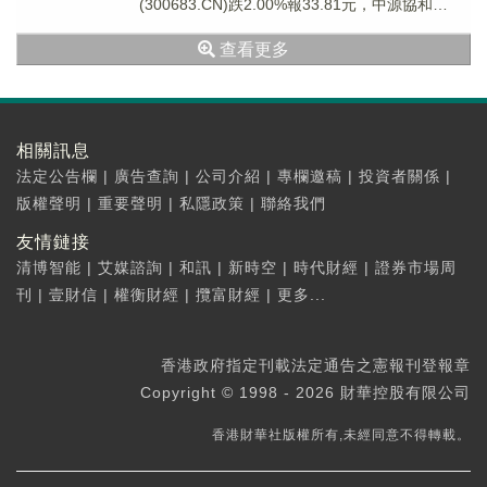
(300683.CN)跌2.00%報33.81元，中源協和
(6006...
查看更多
相關訊息
法定公告欄
|
廣告查詢
|
公司介紹
|
專欄邀稿
|
投資者關係
|
版權聲明
|
重要聲明
|
私隱政策
|
聯絡我們
友情鏈接
清博智能
|
艾媒諮詢
|
和訊
|
新時空
|
時代財經
|
證券市場周
刊
|
壹財信
|
權衡財經
|
攬富財經
|
更多...
香港政府指定刊載法定通告之憲報刊登報章
Copyright © 1998 - 2026 財華控股有限公司
香港財華社版權所有,未經同意不得轉載。