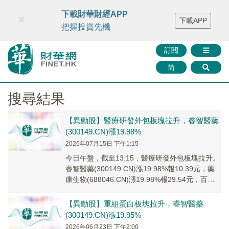
財華智庫網
FINTV
FINMETA
財華證券
媒體矩陣
下載財華財經APP
×
下載APP
智庫沙龍
聯絡我們
把握投資先機
訂閱
简
搜尋結果
【異動股】醫療研發外包板塊拉升，睿智醫藥
(300149.CN)漲19.98%
2026年07月15日 下午1:15
今日午盤，截至13:15，醫療研發外包板塊拉升。
睿智醫藥(300149.CN)漲19.98%報10.39元，藥
康生物(688046.CN)漲19.98%報29.54元，百奧
賽圖(...
【異動股】重組蛋白板塊拉升，睿智醫藥
(300149.CN)漲19.95%
2026年06月23日 下午2:00