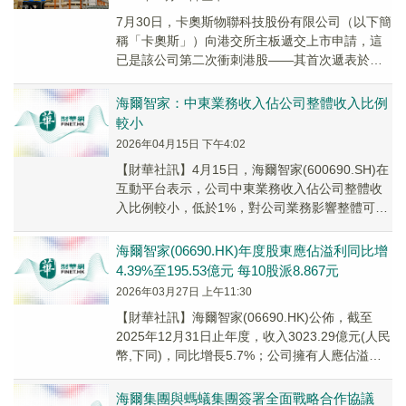
7月30日，卡奧斯物聯科技股份有限公司（以下簡
稱「卡奧斯」）向港交所主板遞交上市申請，這
已是該公司第二次衝刺港股——其首次遞表於今
年1月到期後已失效。
海爾智家：中東業務收入佔公司整體收入比例
較小
2026年04月15日 下午4:02
【財華社訊】4月15日，海爾智家(600690.SH)在
互動平台表示，公司中東業務收入佔公司整體收
入比例較小，低於1%，對公司業務影響整體可
控。
​海爾智家(06690.HK)年度股東應佔溢利同比增
4.39%至195.53億元 每10股派8.867元
2026年03月27日 上午11:30
【財華社訊】海爾智家(06690.HK)公佈，截至
2025年12月31日止年度，收入3023.29億元(人民
幣,下同)，同比增長5.7%；公司擁有人應佔溢利
195.53億元，同比...
海爾集團與螞蟻集團簽署全面戰略合作協議