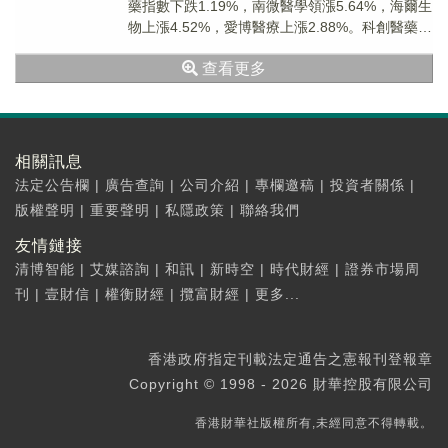
藥指數下跌1.19%，南微醫學領漲5.64%，海爾生
物上漲4.52%，愛博醫療上漲2.88%。科創醫藥
ETF嘉實(588700)下修調整。
查看更多
相關訊息
法定公告欄
|
廣告查詢
|
公司介紹
|
專欄邀稿
|
投資者關係
|
版權聲明
|
重要聲明
|
私隱政策
|
聯絡我們
友情鏈接
清博智能
|
艾媒諮詢
|
和訊
|
新時空
|
時代財經
|
證券市場周
刊
|
壹財信
|
權衡財經
|
攬富財經
|
更多...
香港政府指定刊載法定通告之憲報刊登報章
Copyright © 1998 - 2026 財華控股有限公司
香港財華社版權所有,未經同意不得轉載。