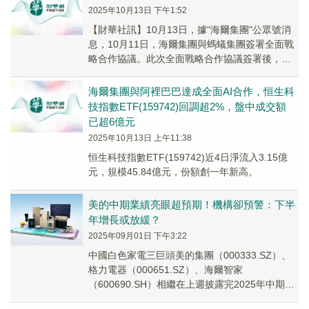
2025年10月13日 下午1:52
【財華社訊】10月13日，據"海爾集團"公眾號消
息，10月11日，海爾集團與螞蟻集團簽署全面戰
略合作協議。此次全面戰略合作協議簽署後，雙
方將充分發揮各自在實體產業與數字技術領域
的...
海爾集團與阿裡巴巴達成全面AI合作，恒生科
技指數ETF(159742)回調超2%，盤中成交額
已超6億元
2025年10月13日 上午11:38
恒生科技指數ETF(159742)近4日淨流入3.15億
元，規模45.84億元，份額創一年新高。
美的中期業績亮眼超預期！機構卻預警：下半
年增長或放緩？
2025年09月01日 下午3:22
中國白色家電三巨頭美的集團（000333.SZ）、
格力電器（000651.SZ）、海爾智家
（600690.SH）相繼在上週披露完2025年中期成
績單。其中，格力電器意外掉隊，中期...