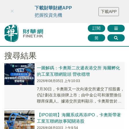
財華智庫網
FINTV
FINMETA
財華證券
媒體矩陣
下載財華財經APP
×
下載APP
智庫沙龍
聯絡我們
把握投資先機
訂閱
简
搜尋結果
一圖解碼：卡奧斯二次遞表港交所 海爾孵化
的工業互聯網龍頭 營收穩增
2026年08月05日 上午10:03
7月30日，卡奧斯又一次向港交所遞交了招股書，
仍計劃在主板掛牌上市；由中金公司和滙豐擔任
聯席保薦人。據港交所資料顯示，卡奧斯曾於
2026年1月底向港交所遞表，但以失效告終。
【IPO前哨】海爾系或再添IPO，卡奧斯帶著
工業互聯網故事闖關港股
2026年08月03日 上午9:54