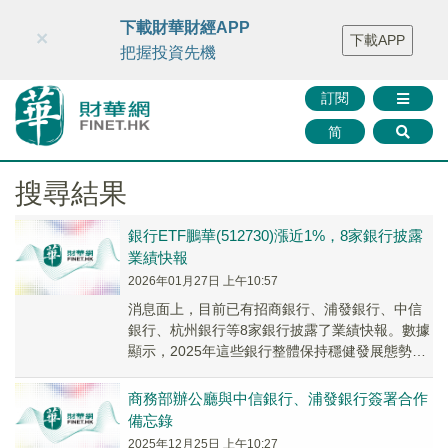
財華智庫網
FINTV
FINMETA
財華證券
媒體矩陣
下載財華財經APP
×
下載APP
智庫沙龍
聯絡我們
把握投資先機
訂閱
简
搜尋結果
銀行ETF鵬華(512730)漲近1%，8家銀行披露
業績快報
2026年01月27日 上午10:57
消息面上，目前已有招商銀行、浦發銀行、中信
銀行、杭州銀行等8家銀行披露了業績快報。數據
顯示，2025年這些銀行整體保持穩健發展態勢，
營業收入與歸母淨利潤普遍實現正增長。
商務部辦公廳與中信銀行、浦發銀行簽署合作
備忘錄
2025年12月25日 上午10:27