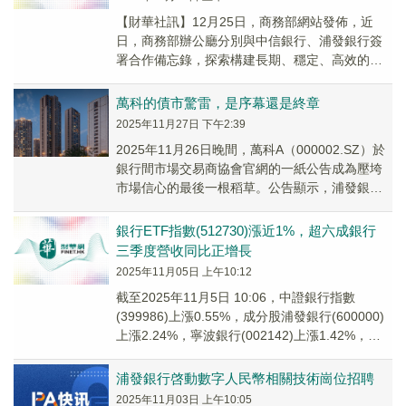
【財華社訊】12月25日，商務部網站發佈，近
日，商務部辦公廳分別與中信銀行、浦發銀行簽
署合作備忘錄，探索構建長期、穩定、高效的
「銀貿」合作關系，進一步加強優勢互補、促進
協同發展、...
萬科的債市驚雷，是序幕還是終章
2025年11月27日 下午2:39
2025年11月26日晚間，萬科A（000002.SZ）於
銀行間市場交易商協會官網的一紙公告成為壓垮
市場信心的最後一根稻草。公告顯示，浦發銀行
（600000.SH）定於12月10...
銀行ETF指數(512730)漲近1%，超六成銀行
三季度營收同比正增長
2025年11月05日 上午10:12
截至2025年11月5日 10:06，中證銀行指數
(399986)上漲0.55%，成分股浦發銀行(600000)
上漲2.24%，寧波銀行(002142)上漲1.42%，南
京銀行(...
浦發銀行啓動數字人民幣相關技術崗位招聘
2025年11月03日 上午10:05