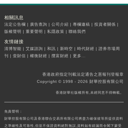
相關訊息
法定公告欄
|
廣告查詢
|
公司介紹
|
專欄邀稿
|
投資者關係
|
版權聲明
|
重要聲明
|
私隱政策
|
聯絡我們
友情鏈接
清博智能
|
艾媒諮詢
|
和訊
|
新時空
|
時代財經
|
證券市場周
刊
|
壹財信
|
權衡財經
|
攬富財經
|
更多...
香港政府指定刊載法定通告之憲報刊登報章
Copyright © 1998 - 2026 財華控股有限公司
香港財華社版權所有,未經同意不得轉載。
免責聲明：
財華控股有限公司及香港聯合交易所有限公司將盡力確保彼等所提供資料
之準確性及可靠性,但並不保證資料絕對無誤,資料如有錯漏而令閣下蒙受