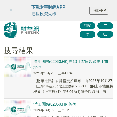
財華智庫網
FINTV
FINMETA
財華證券
媒體矩陣
下載財華財經APP
×
下載APP
智庫沙龍
聯絡我們
把握投資先機
訂閱
简
搜尋結果
浦江國際(02060.HK)自10月27日起取消上市
地位
2025年10月23日 上午11:09
【財華社訊】香港聯交所宣布，由2025年10月27
日上午9時起，浦江國際(02060.HK)的上市地位將
根據《上市規則》第6.01A(1)條予以取消。該公
司的股份自2024年4月...
浦江國際(02060.HK)停牌
2024年04月02日 上午8:21