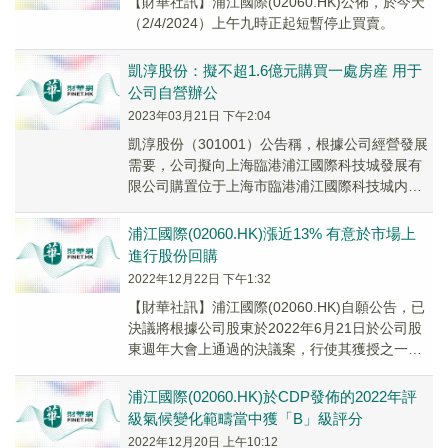
【財華社訊】浦江國際(02060.HK)公佈，於今天
（2/4/2024）上午九時正起短暫停止買賣。
凱淳股份：擬不超1.6億元購買一處房産 用于
公司自營辦公
2023年03月21日 下午2:04
凱淳股份（301001）公告稱，根據公司經營發展
需要，公司擬向上海臨港浦江國際科技城發展有
限公司購置位于上海市臨港浦江國際科技城内陳
行公路2339弄房産，用于公司自營辦公。本次
擬...
浦江國際(02060.HK)漲近13% 有意於市場上
進行股份回購
2022年12月22日 下午1:32
【財華社訊】浦江國際(02060.HK)自願公告，已
決議將根據公司股東於2022年6月21日於公司股
東週年大會上通過的決議案，行使其獲授之一般
授權，在三個月內於公開市場購回公司股...
浦江國際(02060.HK)於CDP發佈的2022年評
級氣候變化範疇當中獲「B」級評分
2022年12月20日 上午10:12