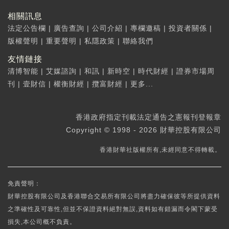
相關訊息
法定公告欄
|
廣告查詢
|
公司介紹
|
專欄邀稿
|
投資者關係
|
版權聲明
|
重要聲明
|
私隱政策
|
聯絡我們
友情鏈接
清博智能
|
艾媒諮詢
|
和訊
|
新時空
|
時代財經
|
證券市場周
刊
|
壹財信
|
權衡財經
|
攬富財經
|
更多...
香港政府指定刊載法定通告之憲報刊登報章
Copyright © 1998 - 2026 財華控股有限公司
香港財華社版權所有,未經同意不得轉載。
免責聲明：
財華控股有限公司及香港聯合交易所有限公司將盡力確保彼等所提供資料
之準確性及可靠性,但並不保證資料絕對無誤,資料如有錯漏而令閣下蒙受
損失,本公司概不負責。