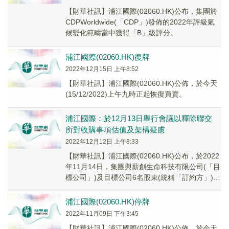
【財華社訊】浦江國際(02060.HK)公布，集團於
CDPWorldwide(「CDP」)發佈的2022年評級氣
候變化範疇當中獲得「B」級評分。
浦江國際(02060.HK)復牌
2022年12月15日 上午8:52
【財華社訊】浦江國際(02060.HK)公佈，於今天
(15/12/2022)上午九時正起恢復買賣。
浦江國際：於12月13日舉行會議以釋除聯交
所對收購事項估值及架構疑慮
2022年12月12日 上午8:33
【財華社訊】浦江國際(02060.HK)公布，於2022
年11月14日，集團與薪創生命科技有限公司(「目
標公司」)及目標公司6名股東(統稱「訂約方」)訂
立數份協議，據此建議收購目...
浦江國際(02060.HK)停牌
2022年11月09日 下午3:45
【財華社訊】浦江國際(02060.HK)公佈，於今天