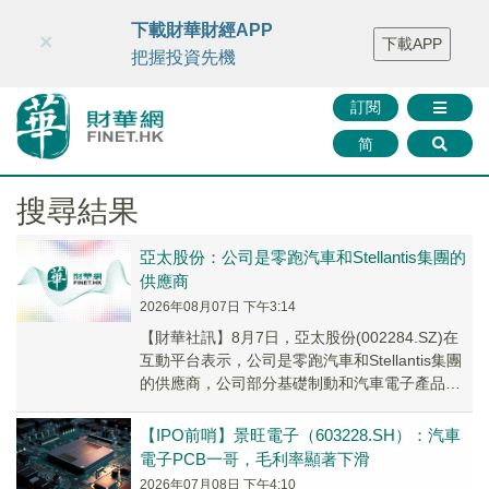
財華智庫網
FINTV
FINMETA
財華證券
媒體矩陣
下載財華財經APP
×
下載APP
智庫沙龍
聯絡我們
把握投資先機
訂閱
简
搜尋結果
亞太股份：公司是零跑汽車和Stellantis集團的
供應商
2026年08月07日 下午3:14
【財華社訊】8月7日，亞太股份(002284.SZ)在
互動平台表示，公司是零跑汽車和Stellantis集團
的供應商，公司部分基礎制動和汽車電子產品配
套供應海外市場。
【IPO前哨】景旺電子（603228.SH）：汽車
電子PCB一哥，毛利率顯著下滑
2026年07月08日 下午4:10