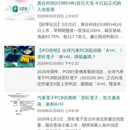
廣合科技(01989.HK)首日大漲 今日起正式納
入港股通
2026年03月20日 上午9:57
【財華社訊】3月20日，廣合科技(01989.HK)今
日上市，早間開盤後一度漲近100%，截至發稿，
漲超63.75%，報117.7港元。據公開資料顯示，
廣合科技是一家PCB製造商...
【IPO前哨】全球汽車PCB龍頭衝「A+H」！
景旺電子「車+AI」牌能赢嗎？
2026年01月08日 下午2:32
2026年開年，PCB行業傳來重磅消息，全球汽車
電子PCB龍頭景旺電子（603228.SH）正式向港
交所遞交H股上市申請，擬開啟「A+H」雙資本平
台佈局。
汽車電子PCB供應商「景旺電子」首次遞表
港，衝刺A+H
2026年01月06日 上午8:29
2026年1月1日，景旺電子首次向港交所遞交招股
書，擬在香港主板上市，聯席保薦人為中信證