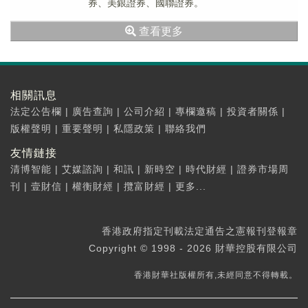
券、美銀證券、國聯證券。
查看更多
相關訊息
法定公告欄
|
廣告查詢
|
公司介紹
|
專欄邀稿
|
投資者關係
|
版權聲明
|
重要聲明
|
私隱政策
|
聯絡我們
友情鏈接
清博智能
|
艾媒諮詢
|
和訊
|
新時空
|
時代財經
|
證券市場周
刊
|
壹財信
|
權衡財經
|
攬富財經
|
更多...
香港政府指定刊載法定通告之憲報刊登報章
Copyright © 1998 - 2026 財華控股有限公司
香港財華社版權所有,未經同意不得轉載。