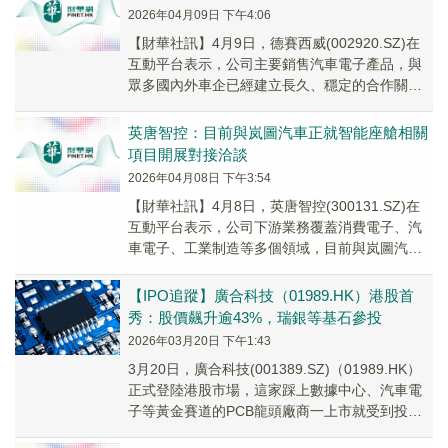
2026年04月09日 下午4:06
【財華社訊】4月9日，德賽西威(002920.SZ)在
互動平台表示，公司主要銷售汽車電子產品，與
眾多國內外車企已經建立長久、穩定的合作關
系。公司客戶群體主要包括國內自主品牌客
戶、...
英唐智控：目前與岚圖汽車正就智能座艙相關
項目開展對接洽談
2026年04月08日 下午3:54
【財華社訊】4月8日，英唐智控(300131.SZ)在
互動平台表示，公司下游業務覆蓋消費電子、汽
車電子、工業制造等多個領域，目前與岚圖汽車
正就智能座艙相關項目開展對接洽談，相關產...
【IPO追蹤】廣合科技（01989.HK）港股首
秀：股價飆升逾43%，瑞銀等基石參投
2026年03月20日 下午1:43
3月20日，廣合科技(001389.SZ)（01989.HK）
正式登陸港股市場，這家踩上數據中心、汽車電
子等黃金賽道的PCB龍頭廠商一上市就受到投資
者青睞。