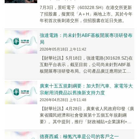
7月3日，景旺電子（603228.SH）在港交所更新
了招股書，擬實現「A＋H」兩地上市。其於今年
年初首次衝刺港交所，但招股書在近日失效。
強達電路：尚未針對ABF基板開展專項研發布
局
2026年05月18日 上午11:42
【財華社訊】5月18日，強達電路(301628.SZ)在
互動平台表示，截至目前，公司尚未針對ABF基
板開展專項研發布局。公司產品廣泛應用於工業
控制、通信設備、汽車電子、消費電子、...
廣東十五五規劃綱要：加大對汽車、家電等大
宗耐用消費品以舊換新支持力度
2026年04月28日 上午11:48
【財華社訊】4月28日，廣東省人民政府印發《廣
東省國民經濟和社會發展第十五個五年規劃綱
要》。其中提到，推行「財政補貼+企業讓利+金
融賦能」模式，加大對汽車、家電等大宗耐用消
費品以...
德賽西威：極氪汽車是公司的客戶之一