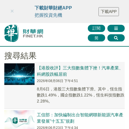
財華智庫網
FINTV
FINMETA
財華證券
媒體矩陣
下載財華財經APP
×
下載APP
智庫沙龍
聯絡我們
把握投資先機
訂閱
简
搜尋結果
【港股收評】三大指數集體下挫！汽車產業、
科網股跌幅居前
2026年08月06日 下午4:51
8月6日，港股三大指數集體下滑。其中，恆生指
數跌1.49%，國企指數跌1.22%，恆生科技指數跌
2.28%。
工信部：加快編制出台智能網聯新能源汽車產
業發展"十五五"規劃
2026年06月23日 下午4:34