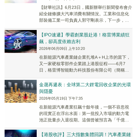
【財華社訊】6月23日，國新辦舉行新聞發布會介
紹全鏈條擴大汽車消費有關情況。工業和信息化
部裝備工業一司負責人郭守剛表示，下一步，將
穩定和擴大汽車消費。一是加強頂層設計。加快
編制出...
【IPO速遞】學霸創業股赴港！格雷博業績狂
飆，卻高度依賴吉利
2026年06月09日 上午10:20
在新能源汽車產業鏈企業扎堆A＋H上市的當下，
又一家硬核零部件企業踏上港股征程——6月7
日，格雷博智能動力科技股份有限公司（簡稱
「格雷博」）向港交所遞交了招股書，由中金公
司擔任獨家保薦。
金晟再遞表：全球第二大鋰電回收企業的光環
與隱憂
2026年05月19日 下午7:35
在新能源汽車產業狂飆十餘年後，一個不容忽視
的現實正在浮出水面：第一批投入市場的動力電
池正批量步入退役期。這個曾被預言為「千億藍
海」的鋰電池回收賽道，終於等到了故事兌現的
時刻。
【港股收評】三大指數集體回調！汽車產業鏈