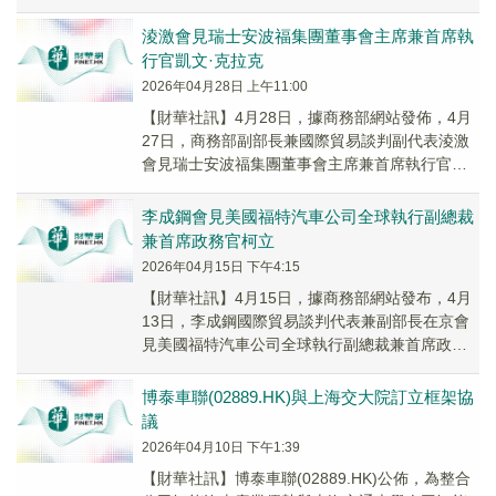
汽車產供鏈穩定、歐盟對華經貿限制措施等問題
進行交流。
淩激會見瑞士安波福集團董事會主席兼首席執
行官凱文·克拉克
2026年04月28日 上午11:00
【財華社訊】4月28日，據商務部網站發佈，4月
27日，商務部副部長兼國際貿易談判副代表淩激
會見瑞士安波福集團董事會主席兼首席執行官凱
文·克拉克，雙方圍繞外資企業在華本土化發展、
汽...
李成鋼會見美國福特汽車公司全球執行副總裁
兼首席政務官柯立
2026年04月15日 下午4:15
【財華社訊】4月15日，據商務部網站發布，4月
13日，李成鋼國際貿易談判代表兼副部長在京會
見美國福特汽車公司全球執行副總裁兼首席政務
官柯立。雙方就中美經貿關係、福特公司在華發
展等...
博泰車聯(02889.HK)與上海交大院訂立框架協
議
2026年04月10日 下午1:39
​【財華社訊】博泰車聯(02889.HK)公佈，為整合