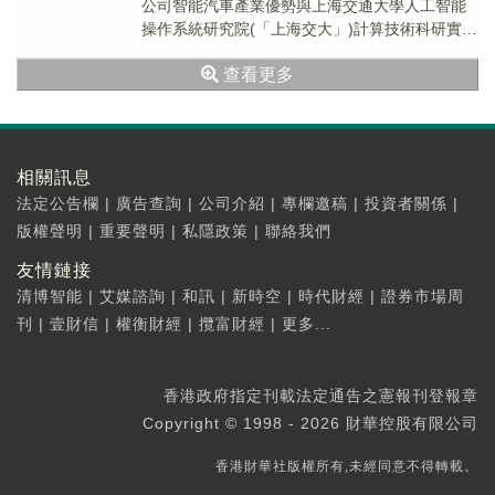
公司智能汽車產業優勢與上海交通大學人工智能
操作系統研究院(「上海交大」)計算技術科研實
力，共同推動開源鴻蒙具身智能創新、轉化...
查看更多
相關訊息
法定公告欄
|
廣告查詢
|
公司介紹
|
專欄邀稿
|
投資者關係
|
版權聲明
|
重要聲明
|
私隱政策
|
聯絡我們
友情鏈接
清博智能
|
艾媒諮詢
|
和訊
|
新時空
|
時代財經
|
證券市場周
刊
|
壹財信
|
權衡財經
|
攬富財經
|
更多...
香港政府指定刊載法定通告之憲報刊登報章
Copyright © 1998 - 2026 財華控股有限公司
香港財華社版權所有,未經同意不得轉載。