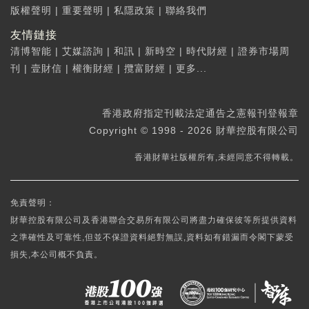
版權聲明
|
重要聲明
|
私隱政策
|
聯絡我們
友情鏈接
清博智能
|
艾媒諮詢
|
和訊
|
新時空
|
時代財經
|
證券市場周
刊
|
壹財信
|
權衡財經
|
攬富財經
|
更多...
香港政府指定刊載法定通告之憲報刊登報章
Copyright © 1998 - 2026 財華控股有限公司
香港財華社版權所有,未經同意不得轉載。
免責聲明：
財華控股有限公司及香港聯合交易所有限公司將盡力確保彼等所提供資料
之準確性及可靠性,但並不保證資料絕對無誤,資料如有錯漏而令閣下蒙受
損失,本公司概不負責。