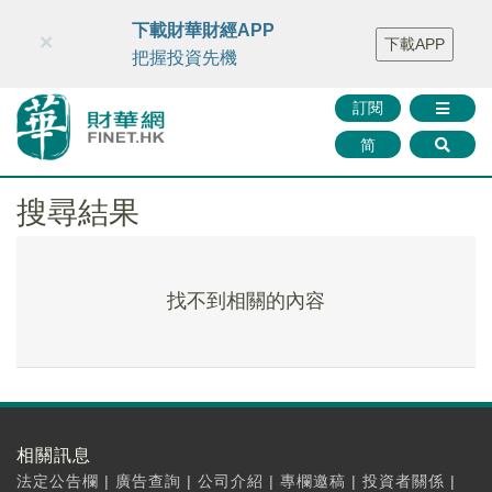
財華智庫網
FINTV
FINMETA
財華證券
媒體矩陣
下載財華財經APP
×
下載APP
智庫沙龍
聯絡我們
把握投資先機
訂閱
简
搜尋結果
找不到相關的內容
相關訊息
法定公告欄
|
廣告查詢
|
公司介紹
|
專欄邀稿
|
投資者關係
|