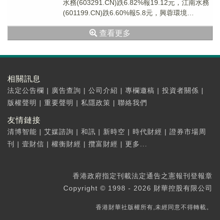
水務(603291.CN)跌6.82%報19.12元，江南水務
(601199.CN)跌6.60%報5.8元，興蓉環境
(000598...
查看更多
相關訊息
法定公告欄
|
廣告查詢
|
公司介紹
|
專欄邀稿
|
投資者關係
|
版權聲明
|
重要聲明
|
私隱政策
|
聯絡我們
友情鏈接
清博智能
|
艾媒諮詢
|
和訊
|
新時空
|
時代財經
|
證券市場周
刊
|
壹財信
|
權衡財經
|
攬富財經
|
更多...
香港政府指定刊載法定通告之憲報刊登報章
Copyright © 1998 - 2026 財華控股有限公司
香港財華社版權所有,未經同意不得轉載。