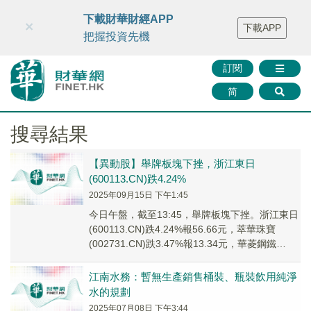
財華智庫網
FINTV
FINMETA
財華證券
媒體矩陣
下載財華財經APP
×
下載APP
智庫沙龍
聯絡我們
把握投資先機
訂閱
简
搜尋結果
【異動股】舉牌板塊下挫，浙江東日
(600113.CN)跌4.24%
2025年09月15日 下午1:45
今日午盤，截至13:45，舉牌板塊下挫。浙江東日
(600113.CN)跌4.24%報56.66元，萃華珠寶
(002731.CN)跌3.47%報13.34元，華菱鋼鐵
(000932...
江南水務：暫無生產銷售桶裝、瓶裝飲用純淨
水的規劃
2025年07月08日 下午3:44