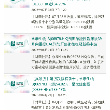
(01869.HK)跌34.29%
2026年07月28日 下午4:20
【財華社訊】07月28日收盤，截至發稿，港股跌
幅榜前十名分別為量化派(02685.HK)跌幅
57.06%、貓屎咖啡控股(01869.HK)跌幅
34.29%、信基沙溪(03603....
永泰生物-B(06978.HK)預期確證性臨床後39
月內重提EAL預防肝癌術後復發新藥申請
2026年06月04日 上午11:59
【財華社訊】永泰生物-B(06978.HK)公佈，目前
正就確證性臨床試驗的方案與CDE溝通，並須於
方案確定後開展確證性臨床試驗。基於過往經
驗，公司預期於開展確證性臨床試驗後約39...
【異動股】港股跌幅榜前十，永泰生物-
B(06978.HK)跌54.82%，星太鏈集團
(00399.HK)跌39.47%
2026年04月29日 下午4:20
【財華社訊】04月29日收盤，截至發稿，港股跌
幅榜前十名分別為永泰生物-B(06978.HK)跌幅