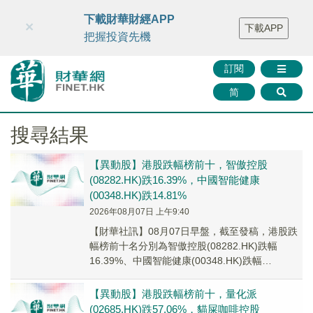
財華智庫網
FINTV
FINMETA
財華證券
媒體矩陣
下載財華財經APP
×
下載APP
智庫沙龍
聯絡我們
把握投資先機
訂閱
简
搜尋結果
【異動股】港股跌幅榜前十，智傲控股
(08282.HK)跌16.39%，中國智能健康
(00348.HK)跌14.81%
2026年08月07日 上午9:40
【財華社訊】08月07日早盤，截至發稿，港股跌
幅榜前十名分別為智傲控股(08282.HK)跌幅
16.39%、中國智能健康(00348.HK)跌幅
14.81%、天瑞汽車内飾(061...
【異動股】港股跌幅榜前十，量化派
(02685.HK)跌57.06%，貓屎咖啡控股