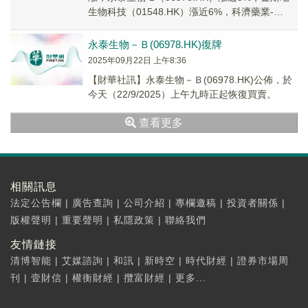
生物科技（01548.HK）漲近6%，科濟藥業-
B（02171.HK）上揚6.49%。
永泰生物－Ｂ(06978.HK)復牌
2025年09月22日 上午8:36
【財華社訊】永泰生物－Ｂ(06978.HK)公佈，於
今天（22/9/2025）上午九時正起恢復買賣。
查看更多
相關訊息
法定公告欄
|
廣告查詢
|
公司介紹
|
專欄邀稿
|
投資者關係
|
版權聲明
|
重要聲明
|
私隱政策
|
聯絡我們
友情鏈接
清博智能
|
艾媒諮詢
|
和訊
|
新時空
|
時代財經
|
證券市場周
刊
|
壹財信
|
權衡財經
|
攬富財經
|
更多...