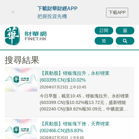
財華智庫網
FINTV
FINMETA
財華證券
媒體矩陣
下載財華財經APP
×
下載APP
智庫沙龍
聯絡我們
把握投資先機
訂閱
简
搜尋結果
【異動股】锂板塊拉升，永杉锂業
(603399.CN)漲10.02%
2026年07月23日 上午10:45
今日早盤，截至10:45，锂板塊拉升。永杉锂業
(603399.CN)漲10.02%報13.72元，盛新锂能
(002240.CN)漲8.82%報30.09元，中礦資源
(002738...
【異動股】锂板塊下挫，天齊锂業
(002466.CN)跌6.83%
2026年07月20日 上午9:45