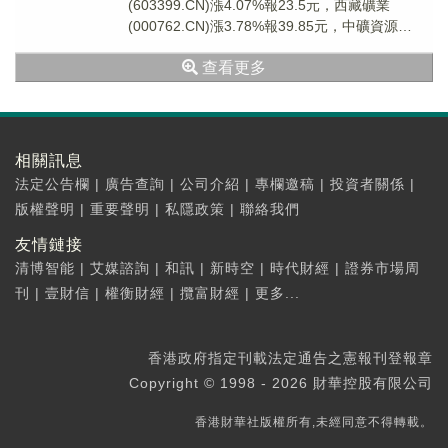
(603399.CN)漲4.07%報23.5元，西藏礦業
(000762.CN)漲3.78%報39.85元，中礦資源
(002738.C...
查看更多
相關訊息
法定公告欄
|
廣告查詢
|
公司介紹
|
專欄邀稿
|
投資者關係
|
版權聲明
|
重要聲明
|
私隱政策
|
聯絡我們
友情鏈接
清博智能
|
艾媒諮詢
|
和訊
|
新時空
|
時代財經
|
證券市場周
刊
|
壹財信
|
權衡財經
|
攬富財經
|
更多...
香港政府指定刊載法定通告之憲報刊登報章
Copyright © 1998 - 2026 財華控股有限公司
香港財華社版權所有,未經同意不得轉載。