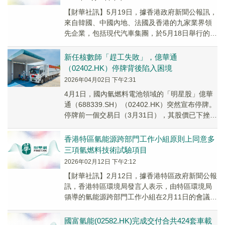
【財華社訊】5月19日，據香港政府新聞公報訊，
來自韓國、中國內地、法國及香港的九家業界領
先企業，包括現代汽車集團，於5月18日舉行的國
際氫能發展論壇2026上，簽署有關建設氫能生...
新任核數師「趕工失敗」，億華通
（02402.HK）停牌背後陷入困境
2026年04月02日 下午2:31
4月1日，國內氫燃料電池領域的「明星股」億華
通（688339.SH）（02402.HK）突然宣布停牌。
停牌前一個交易日（3月31日），其股價已下挫
3.42%，並創下2025年2月以來的新低。
香港特區氫能源跨部門工作小組原則上同意多
三項氫燃料技術試驗項目
2026年02月12日 下午2:12
【財華社訊】2月12日，據香港特區政府新聞公報
訊，香港特區環境局發言人表示，由特區環境局
領導的氫能源跨部門工作小組在2月11日的會議上
原則上同意多三個氫燃料技術試驗項目的申請。
有...
國富氫能(02582.HK)完成交付合共424套車載