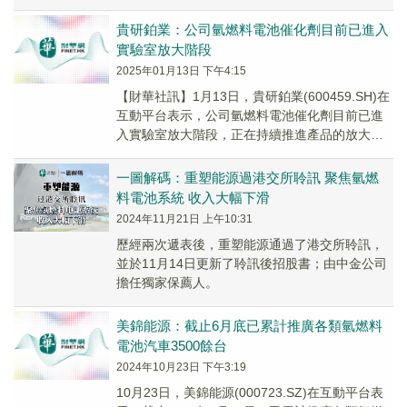
請。有關項目為吡吡汽車國際貿易有限公司提交
試驗項目的申...
貴研鉑業：公司氫燃料電池催化劑目前已進入
實驗室放大階段
2025年01月13日 下午4:15
【財華社訊】1月13日，貴研鉑業(600459.SH)在
互動平台表示，公司氫燃料電池催化劑目前已進
入實驗室放大階段，正在持續推進產品的放大驗
證。同時，公司依託氫能催化技術投資設立...
一圖解碼：重塑能源過港交所聆訊 聚焦氫燃
料電池系統 收入大幅下滑
2024年11月21日 上午10:31
歷經兩次遞表後，重塑能源通過了港交所聆訊，
並於11月14日更新了聆訊後招股書；由中金公司
擔任獨家保薦人。
美錦能源：截止6月底已累計推廣各類氫燃料
電池汽車3500餘台
2024年10月23日 下午3:19
10月23日，美錦能源(000723.SZ)在互動平台表