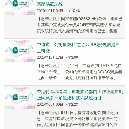
高壓供氫系統
2026年01月04日 上午10:48
【財華社訊】國富氫能(02582.HK)公佈，集團已
向其客戶完成交付合共424套車載高壓供氫系統，
該系統將應用於廣州市的燃料電池巴士。集團是
次交付為廣州大規模商業運營的氫燃料電池...
中遠通：公司氫燃料電池DC/DC變換器是自
主研發
2025年12月17日 下午3:00
【財華社訊】12月17日，中遠通(301516.SZ)在
互動平台表示，公司的氫燃料電池DC/DC變換器
是自主研發，主要應用於新能源商用車領域。
香港特區環境局：氫能源跨部門工作小組原則
上同意多一項氫燃料技術試驗項目
2025年09月09日 下午2:23
【財華社訊】9月9日，據香港政府新聞公報消
息，香港特區環境局今日公布，氫能源跨部門工
作小組原則上同意多一個氫燃料試驗項目的申