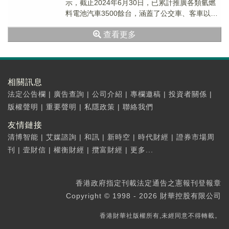
示，截止2024年6月30日，已累計推廣各類氫燃
料電池汽車3500餘台，涵蓋了公交車、客車以及
輕、中、重卡等類型。
查看更多
相關訊息
法定公告欄
|
廣告查詢
|
公司介紹
|
專欄邀稿
|
投資者關係
|
版權聲明
|
重要聲明
|
私隱政策
|
聯絡我們
友情鏈接
清博智能
|
艾媒諮詢
|
和訊
|
新時空
|
時代財經
|
證券市場周
刊
|
壹財信
|
權衡財經
|
攬富財經
|
更多...
香港政府指定刊載法定通告之憲報刊登報章
Copyright © 1998 - 2026 財華控股有限公司
香港財華社版權所有,未經同意不得轉載。