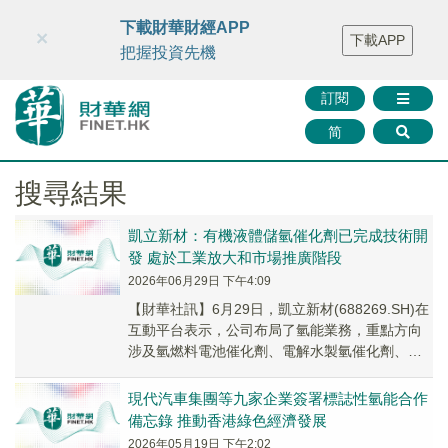
財華智庫網
FINTV
FINMETA
財華證券
媒體矩陣
下載財華財經APP
×
下載APP
智庫沙龍
聯絡我們
把握投資先機
訂閱
简
搜尋結果
凱立新材：有機液體儲氫催化劑已完成技術開
發 處於工業放大和市場推廣階段
2026年06月29日 下午4:09
【財華社訊】6月29日，凱立新材(688269.SH)在
互動平台表示，公司布局了氫能業務，重點方向
涉及氫燃料電池催化劑、電解水製氫催化劑、氣
體純化催化劑、化學儲氫技術及催化劑的研...
現代汽車集團等九家企業簽署標誌性氫能合作
備忘錄 推動香港綠色經濟發展
2026年05月19日 下午2:02