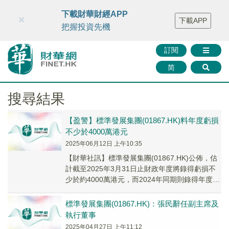
財華智庫網
FINTV
FINMETA
財華證券
媒體矩陣
下載財華財經APP
×
下載APP
智庫沙龍
聯絡我們
把握投資先機
訂閱
简
搜尋結果
【盈警】標準發展集團(01867.HK)料年度虧損
不少於4000萬港元
2025年06月12日 上午10:35
【財華社訊】標準發展集團(01867.HK)公佈，估
計截至2025年3月31日止財政年度將錄得虧損不
少於約4000萬港元，而2024年同期則錄得年度虧
損約2013萬港元。預期虧損...
標準發展集團(01867.HK)：張民辭任副主席及
執行董事
2025年04月27日 上午11:12