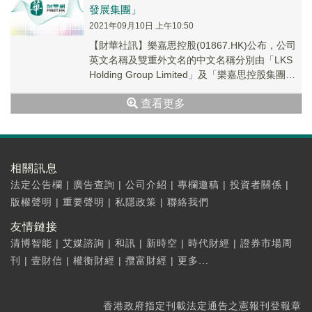
發展集團」
2021年09月10日 上午10:50
【財華社訊】樂嘉思控股(01867.HK)公布，公司
英文名稱及雙重外文名的中文名稱分別由「LKS
Holding Group Limited」及「樂嘉思控股集團有
限公司」更改為「...
查看更多
相關訊息
法定公告欄
|
廣告查詢
|
公司介紹
|
專欄邀稿
|
投資者關係
|
版權聲明
|
重要聲明
|
私隱政策
|
聯絡我們
友情鏈接
清博智能
|
艾媒諮詢
|
和訊
|
新時空
|
時代財經
|
證券市場周
刊
|
壹財信
|
權衡財經
|
攬富財經
|
更多...
香港政府指定刊載法定通告之憲報刊登報章