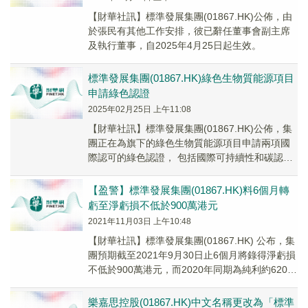
【財華社訊】標準發展集團(01867.HK)公佈，由
於張民有其他工作安排，彼已辭任董事會副主席
及執行董事，自2025年4月25日起生效。
標準發展集團(01867.HK)綠色生物質能源項目
申請綠色認證
2025年02月25日 上午11:08
【財華社訊】標準發展集團(01867.HK)公佈，集
團正在為旗下的綠色生物質能源項目申請兩項國
際認可的綠色認證， 包括國際可持續性和碳認證
(ISCC EU)以及Verra的核證碳...
【盈警】標準發展集團(01867.HK)料6個月轉
虧至淨虧損不低於900萬港元
2021年11月03日 上午10:48
【財華社訊】標準發展集團(01867.HK) 公布，集
團預期截至2021年9月30日止6個月將錄得淨虧損
不低於900萬港元，而2020年同期為純利約620萬
港元。董事會認為，淨虧...
樂嘉思控股(01867.HK)中文名稱更改為「標準