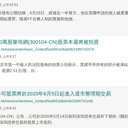
日 上午10:51
日發布公開信稱，6月26日，經過近一年努力，他在美國申請的個人破產
開始運營。隨著FF合夥人制的實施和他個...
0萬股樂視網(300104-CN)股票本週將被拍賣
net.hk/newscenter/news_content/5edd91e0bde0b33df4742078
日 上午9:17
北京市第一中級人民法院發佈的拍賣公告顯示，賈躍亭所持有的部分被凍結樂視網
，底價2.51元/股，比...
司股票將於2020年6月5日起進入退市整理期交易
net.hk/newscenter/news_content/5ed843afbde0b33df4741e48
日 上午8:41
0104-CN）公告，公司於2020年5月14日收到深圳證券交易所下發的《
深圳證券交易所股票上市規則...