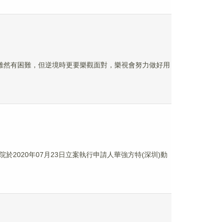
，雖然有困難，但逆境時更要樂觀面對，樂視會努力做好用
020年07月23日立案執行申請人華強方特(深圳)動