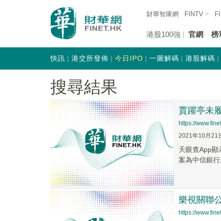
財華智庫網
FINTV
F
港股100強
官網
榜
快訊
港交所發佈
今日IPO
一圖解碼
港股解碼
搜尋結果
賈躍亭未履
https://www.fi
2021年10月21
天眼查App
案為中信銀行
樂視關聯公
https://www.fi