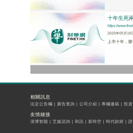
十年生死
https://www.fi
2020年05月16
上市十年，樂
相關訊息
法定公告欄
|
廣告查詢
|
公司介紹
|
專欄邀稿
|
投資
友情鏈接
清博智能
|
艾媒諮詢
|
和訊
|
新時空
|
時代財經
|
證