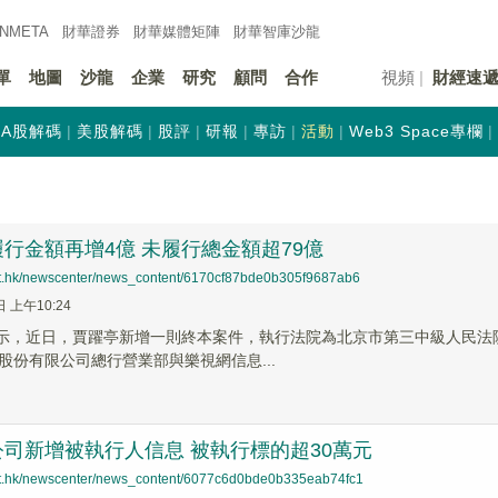
INMETA
財華證券
財華
媒體矩陣
財華
智庫沙龍
單
地圖
沙龍
企業
研究
顧問
合作
視頻
財經速
A股解碼
美股解碼
股評
研報
專訪
活動
Web3 Space專欄
行金額再增4億 未履行總金額超79億
net.hk/newscenter/news_content/6170cf87bde0b305f9687ab6
日 上午10:24
顯示，近日，賈躍亭新增一則終本案件，執行法院為北京市第三中級人民法院
股份有限公司總行營業部與樂視網信息...
司新增被執行人信息 被執行標的超30萬元
net.hk/newscenter/news_content/6077c6d0bde0b335eab74fc1