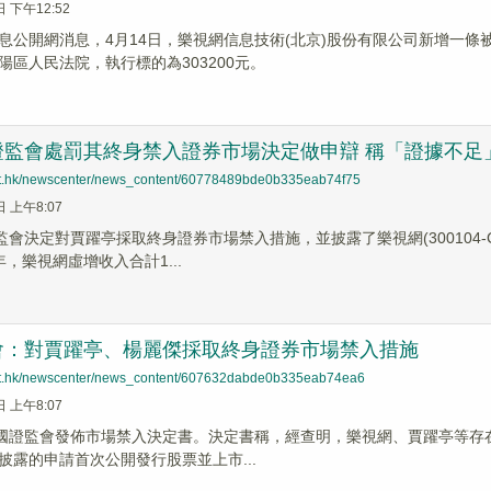
日 下午12:52
公開網消息，4月14日，樂視網信息技術(北京)股份有限公司新增一條被執行
陽區人民法院，執行標的為303200元。
證監會處罰其終身禁入證券市場決定做申辯 稱「證據不足
net.hk/newscenter/news_content/60778489bde0b335eab74f75
日 上午8:07
證監會決定對賈躍亭採取終身證券市場禁入措施，並披露了樂視網(300104
0年，樂視網虛增收入合計1...
會：對賈躍亭、楊麗傑採取終身證券市場禁入措施
net.hk/newscenter/news_content/607632dabde0b335eab74ea6
日 上午8:07
中國證監會發佈市場禁入決定書。決定書稱，經查明，樂視網、賈躍亭等存在以
披露的申請首次公開發行股票並上市...