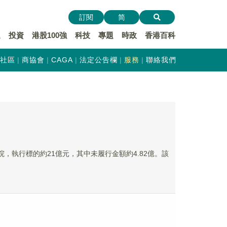
訂閱
简
遞
投資
港股100強
科技
專題
時政
香港百科
社區
商協會
CAGA
法定公告欄
服務
聯絡我們
，執行標的約21億元，其中未履行金額約4.82億。該