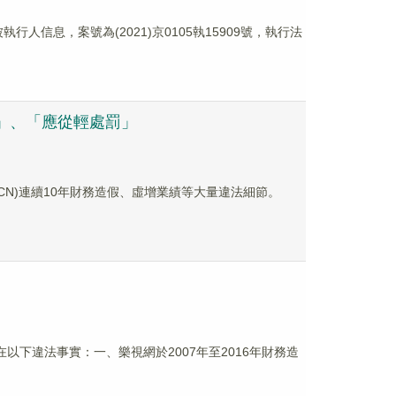
人信息，案號為(2021)京0105執15909號，執行法
」、「應從輕處罰」
-CN)連續10年財務造假、虛增業績等大量違法細節。
下違法事實：一、樂視網於2007年至2016年財務造