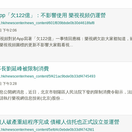
pp「欠122億」：不影響使用 樂視視頻仍運營
net.hk/newscenter/news_content/601f839bbde0b30d4618faf8
日 下午2:06
視視頻對於App寫著「欠122億」一事情回應稱：樂視網欠款大家都知道
樂視視頻圖標的更新不影響大家觀看視...
事長劉延峰被限制消費
net.hk/newscenter/news_content/5f421ac9bde0b33df4745493
日 下午3:28
息公開網消息，近日，北京市朝陽區人民法院下發的限制消費令顯示，法院於2
執行樂視網信息技術(北京)股份...
個人破產重組程序完成 債權人信托也正式設立並運營
net.hk/newscenter/news_content/5efd4c0ebde0b33df4742fd1