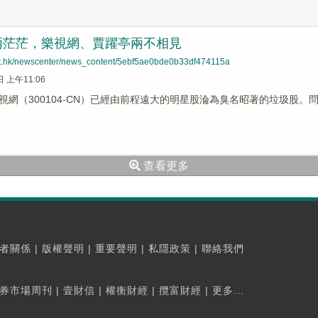
兩茫茫，樂視網、賈躍亭兩不相見
net.hk/newscenter/news_content/5ebf5ae0bde0b33df474115a
日 上午11:06
視網（300104-CN）已經由前程遠大的明星股淪為臭名昭著的垃圾股
查看更多
者關係
|
版權聲明
|
重要聲明
|
私隱政策
|
聯絡我們
券市場周刊
|
壹財信
|
權衡財經
|
攬富財經
|
更多...