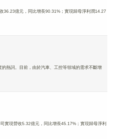
36.23億元，同比增長90.31%；實現歸母淨利潤14.27
年度的熱詞。目前，由於汽車、工控等領域的需求不斷增
實現營收5.32億元，同比增長45.17%；實現歸母淨利