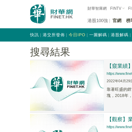
財華智庫網
FINTV
F
港股100強
官網
榜
快訊
港交所發佈
今日IPO
一圖解碼
港股解碼
搜尋結果
【窺業績】
https://www.fi
2022年04月29
靠著旺盛的鋰
塊，2018年
【觀察】業
https://www.fi