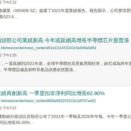
日 下午2:12
格礦業（000408.SZ）披露了2021年度業績報告。報告顯示，公司實現營收
23.6...
續頭部公司業績新高 今年或延續高增長半導體芯片股普漲
net.hk/newscenter/news_content/61e1111453243c5a949a0d5d
日 下午1:55
以來，一直延續到2021年底，全球半導體在高景氣周期狂奔，缺芯成為跨
、半導體設備及材料等產品供應依然緊張...
績再創新高 一季度扣非淨利同比增長62.90%
net.hk/newscenter/news_content/608a993253243c2df787ae62
日 下午7:27
運動細分龍頭比音勒芬公布了2021年一季報及2020年年報。今年一季度公司
比增長55.09%...