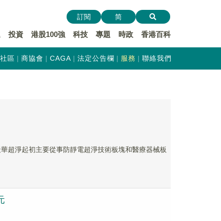
訂閱
简
遞
投資
港股100強
科技
專題
時政
香港百科
社區
商協會
CAGA
法定公告欄
服務
聯絡我們
悉，天華超淨起初主要從事防靜電超淨技術板塊和醫療器械板
元