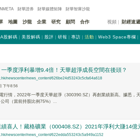
INMETA
財華證券
財華
媒體矩陣
財華
智庫沙龍
單
地圖
沙龍
企業
研究
顧問
合作
視頻
財經速
A股解碼
美股解碼
股評
研報
專訪
活動
Web3 Space專欄
一季度淨利暴增9.4倍！天華超淨成長空間在後頭？
net.hk/newscenter/news_content/626be24d53243c5cfa64a618
日 下午8:56
電行情，2022年一季度天華超淨（300390.SZ）再創業績新高。據
，公司（當前持股比例75%）...
績喜人！藏格礦業（000408.SZ）2021年淨利大賺14億
net.hk/newscenter/news_content/622edda553243c5a949a1152