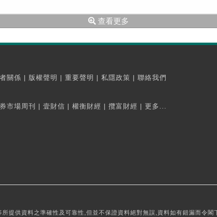
查看更多
者關係
|
版權聲明
|
重要聲明
|
私隱政策
|
聯絡我們
券市場周刊
|
壹財信
|
權衡財經
|
攬富財經
|
更多...
所提供資料之準確性及可靠性,但並不保證資料絕對無誤,資料如有錯漏而令閣