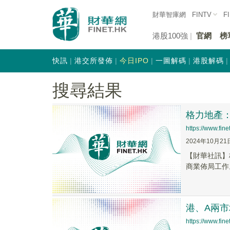
財華智庫網
FINTV
F
港股100強
官網
榜
快訊
港交所發佈
今日IPO
一圖解碼
港股解碼
搜尋結果
格力地產
https://www.fi
2024年10月21
【財華社訊】
商業佈局工作
港、A兩
https://www.fi