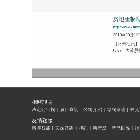
房地產板塊今
https://www.fi
2019年09月12
【財華社訊】9
CN)、大港股份(
相關訊息
法定公告欄
|
廣告查詢
|
公司介紹
|
專欄邀稿
|
投資
友情鏈接
清博智能
|
艾媒諮詢
|
和訊
|
新時空
|
時代財經
|
證