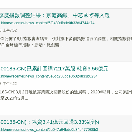
佈季度指數調整結果：京滬高鐵、中芯國際等入選
net.hk/newscenter/news_content/5f3480dfbde0b33df4744d74
日 上午7:52
MSCI公佈了8月指數審查結果，併對旗下多個指數進行了調整，相關指數
CI全球標準指數：新增：微創醫...
00185-CN)已累計回購7217萬股 耗資3.56億元
net.hk/newscenter/news_content/5e5cc250bde0b324833b0234
日 下午4:22
0185-CN)3月2日晚披露第四次回購股份的進展稱，2020年2月，公司累
至2020年2月...
00185-CN)：耗資3.41億元回購3.33%股份
net.hk/newscenter/news_content/5e047a64bde0b34b477088b3