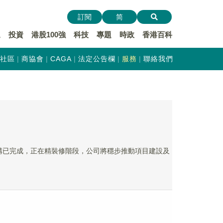
訂閱
简
遞
投資
港股100強
科技
專題
時政
香港百科
社區
商協會
CAGA
法定公告欄
服務
聯絡我們
體結構已完成，正在精裝修階段，公司將穩步推動項目建設及