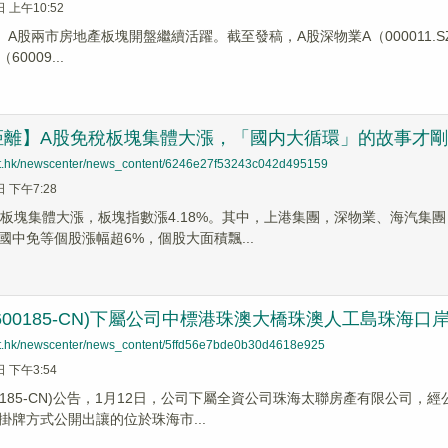
日 上午10:52
、A股兩市房地產板塊開盤繼續活躍。截至發稿，A股深物業A（000011.SZ）
0009...
距離】A股免稅板塊集體大漲，「國内大循環」的故事才
net.hk/newscenter/news_content/6246e27f53243c042d495159
日 下午7:28
稅板塊集體大漲，板塊指數漲4.18%。其中，上港集團，深物業、海汽
國中免等個股漲幅超6%，個股大面積飄...
600185-CN)下屬公司中標港珠澳大橋珠澳人工島珠海
net.hk/newscenter/news_content/5ffd56e7bde0b30d4618e925
日 下午3:54
00185-CN)公告，1月12日，公司下屬全資公司珠海太聯房產有限公司
掛牌方式公開出讓的位於珠海市...