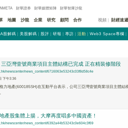
INMETA
財華證券
財華
媒體矩陣
財華
智庫沙龍
單
地圖
沙龍
企業
研究
顧問
合作
視頻
財經速
A股解碼
美股解碼
股評
研報
專訪
活動
Web3 Space專欄
：三亞灣壹號商業項目主體結構已完成 正在精裝修階段
net.hk/newscenter/news_content/6716063e53243c03f8d58c4e
日 下午3:36
格力地產(600185SH)在互動平台表示，公司三亞灣壹號商業項目主
。
市地產股集體上揚，大摩再度唱多中國資產！
net.hk/newscenter/news_content/6392a44b53243c0e604c3f69