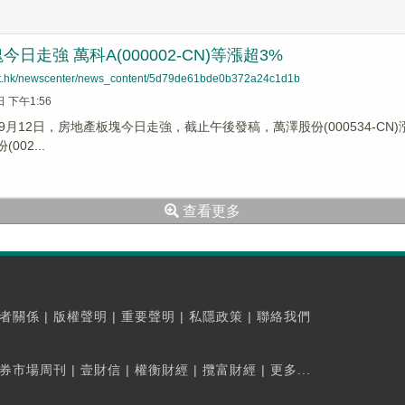
日走強 萬科A(000002-CN)等漲超3%
net.hk/newscenter/news_content/5d79de61bde0b372a24c1d1b
日 下午1:56
月12日，房地產板塊今日走強，截止午後發稿，萬澤股份(000534-CN)漲逾8%
002...
查看更多
者關係
|
版權聲明
|
重要聲明
|
私隱政策
|
聯絡我們
券市場周刊
|
壹財信
|
權衡財經
|
攬富財經
|
更多...