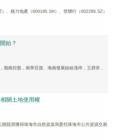
、格力地產（600185.SH）、世聯行（002285.SZ）
剛開始？
集團，嶺南控股，南寧百貨、海南發展紛紛漲停，王府井，
口岸相關土地使用權
，經公開競買獲得珠海市自然資源局委托珠海市公共資源交易