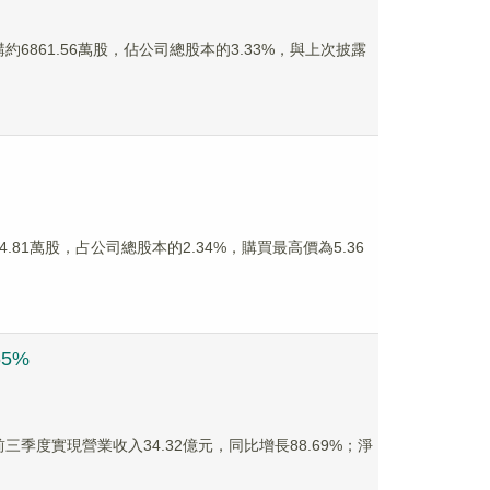
購約6861.56萬股，佔公司總股本的3.33%，與上次披露
4.81萬股，占公司總股本的2.34%，購買最高價為5.36
5%
前三季度實現營業收入34.32億元，同比增長88.69%；淨