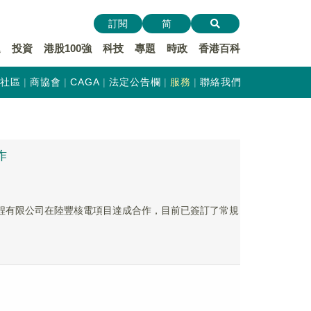
訂閱
简
遞
投資
港股100強
科技
專題
時政
香港百科
社區
商協會
CAGA
法定公告欄
服務
聯絡我們
作
廣核工程有限公司在陸豐核電項目達成合作，目前已簽訂了常規