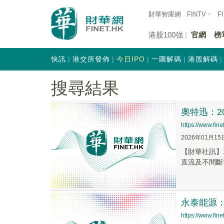
財華智庫網
FINTV
F
港股100強
官網
榜
快訊
港交所發佈
今日IPO
一圖解碼
港股解碼
搜尋結果
奧特迅：2
https://www.fi
2026年01月15
【財華社訊】
直流及不間斷
永泰能源
https://www.fi