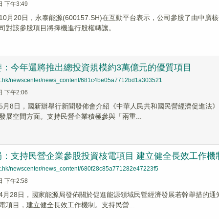
日 下午3:49
10月20日，永泰能源(600157.SH)在互動平台表示，公司參股了由
司對該參股項目將擇機進行股權轉讓。
委：今年還將推出總投資規模約3萬億元的優質項目
net.hk/newscenter/news_content/681c4be05a7712bd1a303521
日 下午2:06
5月8日，國新辦舉行新聞發佈會介紹《中華人民共和國民營經濟促進法
發展空間方面。支持民營企業積極參與「兩重...
局：支持民營企業參股投資核電項目 建立健全長效工作機
net.hk/newscenter/news_content/680f28c85a771282e47223f5
日 下午2:58
4月28日，國家能源局發佈關於促進能源領域民營經濟發展若幹舉措的
電項目，建立健全長效工作機制。支持民營...