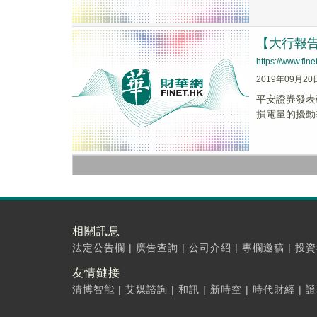
【大行報
https://www.fi
2019年09月20
平安證券發表
損電量的擾動
相關訊息
法定公告欄
|
廣告查詢
|
公司介紹
|
專欄邀稿
|
投資
友情鏈接
清博智能
|
艾媒諮詢
|
和訊
|
新時空
|
時代財經
|
證