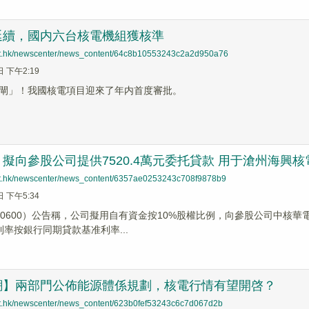
延續，國内六台核電機組獲核準
net.hk/newscenter/news_content/64c8b10553243c2a2d950a76
日 下午2:19
閘」！我國核電項目迎來了年内首度審批。
擬向參股公司提供7520.4萬元委托貸款 用于滄州海興
net.hk/newscenter/news_content/6357ae0253243c708f9878b9
日 下午5:34
00600）公告稱，公司擬用自有資金按10%股權比例，向參股公司中核華電
利率按銀行同期貸款基准利率...
潮】兩部門公佈能源體係規劃，核電行情有望開啓？
net.hk/newscenter/news_content/623b0fef53243c6c7d067d2b