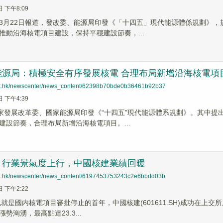
日 下午8:09
3月22日報道，發改委、能源局印發《「十四五」現代能源體係規劃》
推動沿海核電項目建設，保持平穩建設節奏，...
能源局：積極安全有序發展核電 合理布局新增沿海核電項
net.hk/newscenter/news_content/62398b70bde0b36461b92b37
日 下午4:39
國家發展改革委、國家能源局印發《“十四五”現代能源體系規劃》。其中
建設節奏，合理布局新增沿海核電項目。...
丨行業景氣度上行，中國核建業績回暖
net.hk/newscenter/news_content/6197453753243c2e6bbdd03b
日 下午2:22
，也就是國内核電項目審批停止的首年，中國核建(601611.SH)成功在
勢洶湧，最高點達23.3...