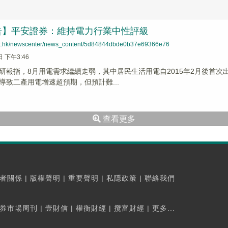
告】平安證券：維持電力行業中性評級
net.hk/newscenter/news_content/5d84844dbde0b37e69366e76
日 下午3:46
研報指，8月用電需求繼續走弱，其中居民生活用電自2015年2月後首次出
導致二產用電增速超預期，但預計難...
查看更多
者關係
|
版權聲明
|
重要聲明
|
私隱政策
|
聯絡我們
券市場周刊
|
壹財信
|
權衡財經
|
攬富財經
|
更多...