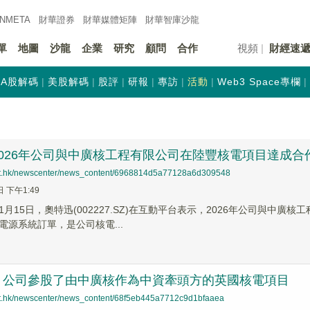
INMETA
財華證券
財華
媒體矩陣
財華
智庫沙龍
單
地圖
沙龍
企業
研究
顧問
合作
視頻
財經速
A股解碼
美股解碼
股評
研報
專訪
活動
Web3 Space專欄
026年公司與中廣核工程有限公司在陸豐核電項目達成合
net.hk/newscenter/news_content/6968814d5a77128a6d309548
日 下午1:49
1月15日，奧特迅(002227.SZ)在互動平台表示，2026年公司與中
電源系統訂單，是公司核電...
：公司參股了由中廣核作為中資牽頭方的英國核電項目
net.hk/newscenter/news_content/68f5eb445a7712c9d1bfaaea