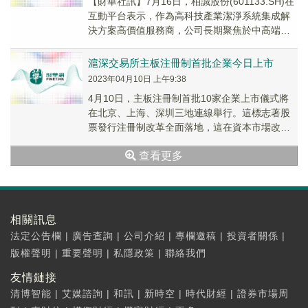
【財華社訊】7月16日，柏誠股份(601133.SH)在
互動平台表示，作為高科技產業潔淨系統集成解
決方案高價值服務商，公司長期聚焦於中高端潔
淨室市場領域，在下遊半導體及泛半導體、...
滬深交易所主板注冊制首批企業今日上市
2023年04月10日 上午9:38
4月10日，主板注冊制首批10家企業上市儀式將
在北京、上海、深圳三地連線舉行。這標志著股
票發行注冊制改革全面落地，這在資本市場改革
發展進程中具有里程碑意義。據悉，首批注冊制
查看更多
企業共...
相關訊息
法定公告欄
|
廣告查詢
|
公司介紹
|
專欄邀稿
|
投資者關係
|
版權聲明
|
重要聲明
|
私隱政策
|
聯絡我們
友情鏈接
清博智能
|
艾媒諮詢
|
和訊
|
新時空
|
時代財經
|
證券市場周