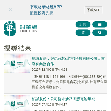
財華智庫網
FINTV
FINMETA
財華證券
媒體矩陣
下載財華財經APP
×
下載APP
智庫沙龍
聯絡我們
把握投資先機
訂閱
简
搜尋結果
柏誠股份：與昆侖芯(北京)科技有限公司目前
沒有業務合作
2025年12月09日 下午4:23
【財華社訊】12月9日，柏誠股份(601133.SH)在
互動平台表示，公司與昆侖芯(北京)科技有限公司
目前沒有業務合作。
柏誠股份：公司暫未涉及固態電池領域
2025年07月16日 下午4:17