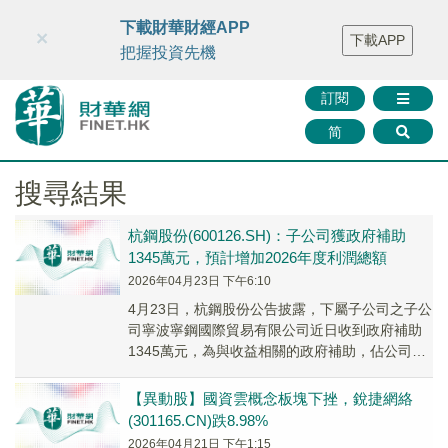
財華智庫網
FINTV
FINMETA
財華證券
媒體矩陣
下載財華財經APP
×
下載APP
智庫沙龍
聯絡我們
把握投資先機
訂閱
简
搜尋結果
杭鋼股份(600126.SH)：子公司獲政府補助
1345萬元，預計增加2026年度利潤總額
2026年04月23日 下午6:10
4月23日，杭鋼股份公告披露，下屬子公司之子公
司寧波寧鋼國際貿易有限公司近日收到政府補助
1345萬元，為與收益相關的政府補助，佔公司最
近一期經審計歸母淨利潤的55.72%。
【異動股】國資雲概念板塊下挫，銳捷網絡
(301165.CN)跌8.98%
2026年04月21日 下午1:15