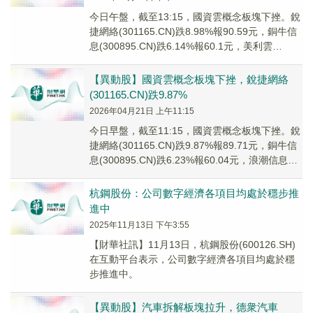
今日午盤，截至13:15，國資雲概念板塊下挫。銳
捷網絡(301165.CN)跌8.98%報90.59元，銅牛信
息(300895.CN)跌6.14%報60.1元，美利雲
(00081...
【異動股】國資雲概念板塊下挫，銳捷網絡
(301165.CN)跌9.87%
2026年04月21日 上午11:15
今日早盤，截至11:15，國資雲概念板塊下挫。銳
捷網絡(301165.CN)跌9.87%報89.71元，銅牛信
息(300895.CN)跌6.23%報60.04元，浪潮信息
(000...
杭鋼股份：公司數字經濟各項目均處於穩步推
進中
2025年11月13日 下午3:55
【財華社訊】11月13日，杭鋼股份(600126.SH)
在互動平台表示，公司數字經濟各項目均處於穩
步推進中。
【異動股】汽車拆解板塊拉升，德衆汽車