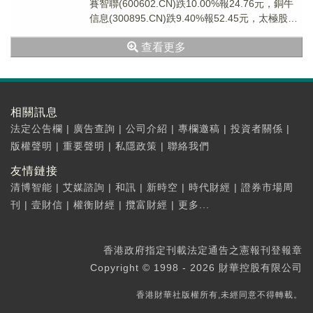
賽智聯(600602.CN)跌10.00%報24.76元，銅牛
信息(300895.CN)跌9.40%報52.45元，太極股份
(00...
查看更多
相關訊息
法定公告欄
|
廣告查詢
|
公司介紹
|
專欄邀稿
|
投資者關係
|
版權聲明
|
重要聲明
|
私隱政策
|
聯絡我們
友情鏈接
清博智能
|
艾媒諮詢
|
和訊
|
新時空
|
時代財經
|
證券市場周
刊
|
壹財信
|
權衡財經
|
攬富財經
|
更多...
香港政府指定刊載法定通告之憲報刊登報章
Copyright © 1998 - 2026 財華控股有限公司
香港財華社版權所有,未經同意不得轉載。